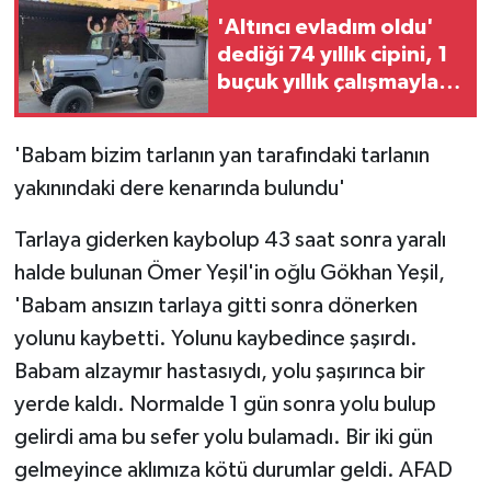
'Altıncı evladım oldu'
dediği 74 yıllık cipini, 1
buçuk yıllık çalışmayla
restore etti
'Babam bizim tarlanın yan tarafındaki tarlanın
yakınındaki dere kenarında bulundu'
Tarlaya giderken kaybolup 43 saat sonra yaralı
halde bulunan Ömer Yeşil'in oğlu Gökhan Yeşil,
'Babam ansızın tarlaya gitti sonra dönerken
yolunu kaybetti. Yolunu kaybedince şaşırdı.
Babam alzaymır hastasıydı, yolu şaşırınca bir
yerde kaldı. Normalde 1 gün sonra yolu bulup
gelirdi ama bu sefer yolu bulamadı. Bir iki gün
gelmeyince aklımıza kötü durumlar geldi. AFAD