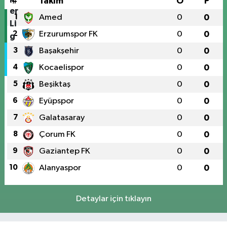
#
Takım
O
P
1
Amed
0
0
2
Erzurumspor FK
0
0
3
Başakşehir
0
0
4
Kocaelispor
0
0
5
Beşiktaş
0
0
6
Eyüpspor
0
0
7
Galatasaray
0
0
8
Çorum FK
0
0
9
Gaziantep FK
0
0
10
Alanyaspor
0
0
Detaylar için tıklayın