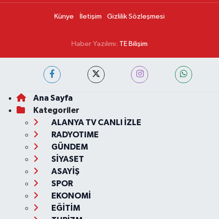
Künye
İletişim
Gizlilik Sözleşmesi
Haber Yazılımı:
TE Bilişim
Ana Sayfa
Kategoriler
ALANYA TV CANLI İZLE
RADYOTIME
GÜNDEM
SİYASET
ASAYİŞ
SPOR
EKONOMİ
EĞİTİM