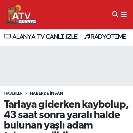
ALANYA TV CANLI İZLE
RADYOTIME
HABERLER
HABERDE INSAN
Tarlaya giderken kaybolup,
43 saat sonra yaralı halde
bulunan yaşlı adam