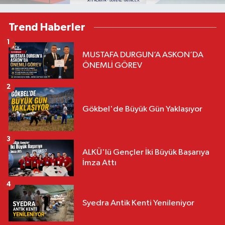
Trend Haberler
1
MUSTAFA DURGUN’A ASKON’DA
ÖNEMLİ GÖREV
2
Gökbel'de Büyük Gün Yaklaşıyor
3
ALKÜ'lü Gençler İki Büyük Başarıya
İmza Attı
4
Syedra Antik Kenti Yenileniyor