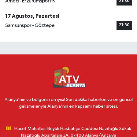
Amed - Erzurumspor FK
21:30
17 Ağustos, Pazartesi
Samsunspor - Göztepe
21:30
Alanya'nın ve bölgenin en iyisi! Son dakika haberleri ve en güncel
gelişmeleriyle Alanya'nın en kapsamlı haber sitesi.
Hacet Mahallesi Büyük Hasbahçe Caddesi Nazifoğlu Sokak
Nazifoğlu Apartmanı 3A, 07400 Alanya/Antalya