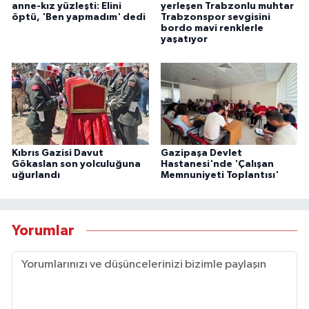
anne-kız yüzleşti: Elini
yerleşen Trabzonlu muhtar
öptü, 'Ben yapmadım' dedi
Trabzonspor sevgisini
bordo mavi renklerle
yaşatıyor
Kıbrıs Gazisi Davut
Gazipaşa Devlet
Gökaslan son yolculuğuna
Hastanesi'nde 'Çalışan
uğurlandı
Memnuniyeti Toplantısı'
Yorumlar