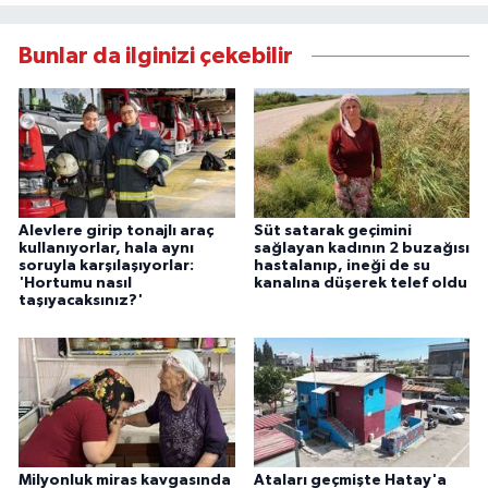
Bunlar da ilginizi çekebilir
Alevlere girip tonajlı araç
Süt satarak geçimini
kullanıyorlar, hala aynı
sağlayan kadının 2 buzağısı
soruyla karşılaşıyorlar:
hastalanıp, ineği de su
'Hortumu nasıl
kanalına düşerek telef oldu
taşıyacaksınız?'
Milyonluk miras kavgasında
Ataları geçmişte Hatay'a