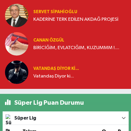
SERVET SİPAHİOĞLU
KADERİNE TERK EDİLEN AKDAĞ PROJESİ
CANAN ÖZGÜL
BİRİCİĞİM, EVLATCIĞIM, KUZUMMM !....
VATANDAŞ DIYOR KI...
Vatandaş Diyor ki...
Süper Lig Puan Durumu
Süper Lig