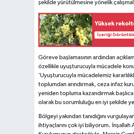
şekilde yürütülmesine yönelik çalışmal
Yüksek rekolt
İçeriği Görüntül
Göreve başlamasının ardından açıkla
özellikle uyuşturucuyla mücadele konu
'Uyuşturucuyla mücadelemiz kararlılık
toplumdan arındırmak, ceza infaz kuru
yeniden topluma kazandırmak başlıca g
olarak bu sorumluluğu en iyi şekilde y
Bölgeyi yakından tanıdığını vurgulaya
ihtiyaçlarını çok iyi biliyorum. İnşalla