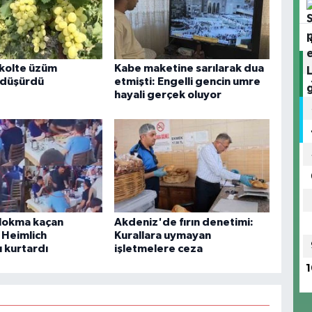
kolte üzüm
Kabe maketine sarılarak dua
ı düşürdü
etmişti: Engelli gencin umre
hayali gerçek oluyor
lokma kaçan
Akdeniz'de fırın denetimi:
 Heimlich
Kurallara uymayan
 kurtardı
işletmelere ceza
1