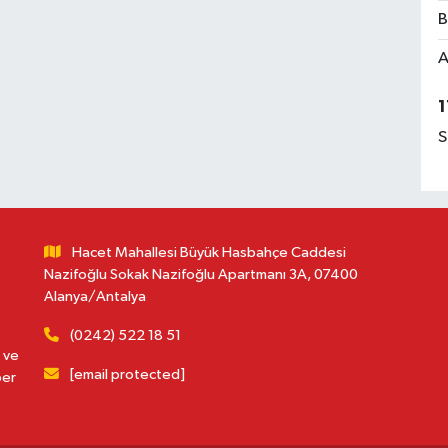
B
A
1
S
Hacet Mahallesi Büyük Hasbahçe Caddesi
Nazifoğlu Sokak Nazifoğlu Apartmanı 3A, 07400
Alanya/Antalya
(0242) 522 18 51
 ve
[email protected]
ber