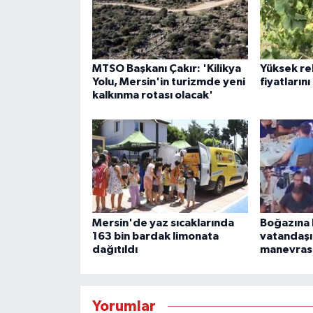
MTSO Başkanı Çakır: 'Kilikya
Yüksek re
Yolu, Mersin'in turizmde yeni
fiyatların
kalkınma rotası olacak'
Mersin'de yaz sıcaklarında
Boğazına 
163 bin bardak limonata
vatandaşı
dağıtıldı
manevrası
Yorumlar