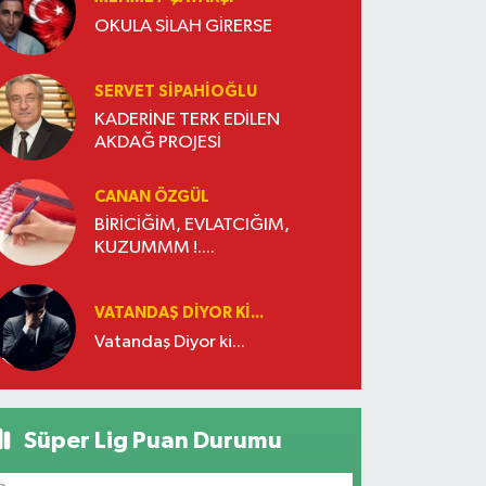
OKULA SİLAH GİRERSE
SERVET SİPAHİOĞLU
KADERİNE TERK EDİLEN
AKDAĞ PROJESİ
CANAN ÖZGÜL
BİRİCİĞİM, EVLATCIĞIM,
KUZUMMM !....
VATANDAŞ DIYOR KI...
Vatandaş Diyor ki...
Süper Lig Puan Durumu