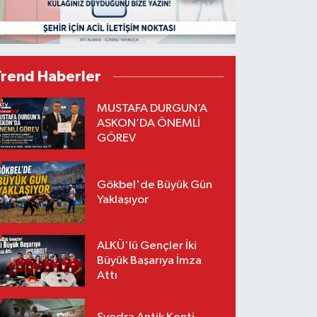
Trend Haberler
MUSTAFA DURGUN’A
ASKON’DA ÖNEMLİ
GÖREV
Gökbel'de Büyük Gün
Yaklaşıyor
ALKÜ'lü Gençler İki
Büyük Başarıya İmza
Attı