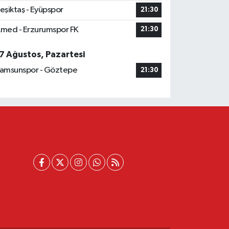
eşiktaş - Eyüpspor
21:30
med - Erzurumspor FK
21:30
7 Ağustos, Pazartesi
amsunspor - Göztepe
21:30