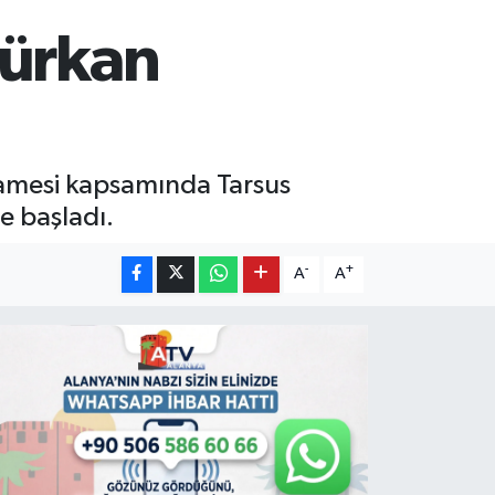
Gürkan
rnamesi kapsamında Tarsus
e başladı.
-
+
A
A