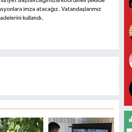
riyet Başsavcılığımızla koordineli şekilde
rasyonlara imza atacağız. Vatandaşlarımız
adelerini kullandı.