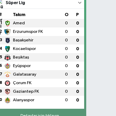
Süper Lig
#
Takım
O
P
1
Amed
0
0
2
Erzurumspor FK
0
0
3
Başakşehir
0
0
4
Kocaelispor
0
0
5
Beşiktaş
0
0
6
Eyüpspor
0
0
7
Galatasaray
0
0
8
Çorum FK
0
0
9
Gaziantep FK
0
0
0
Alanyaspor
0
0
Detaylar için tıklayın