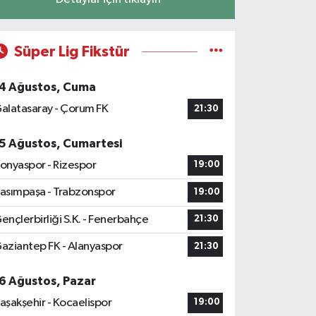
Süper Lig Fikstür
4 Ağustos, Cuma
alatasaray - Çorum FK
21:30
5 Ağustos, Cumartesi
onyaspor - Rizespor
19:00
asımpaşa - Trabzonspor
19:00
ençlerbirliği S.K. - Fenerbahçe
21:30
aziantep FK - Alanyaspor
21:30
6 Ağustos, Pazar
aşakşehir - Kocaelispor
19:00