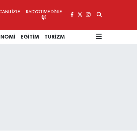
ANLI İZLE
RADYOTIME DİNLE
ONOMİ
EĞİTİM
TURİZM