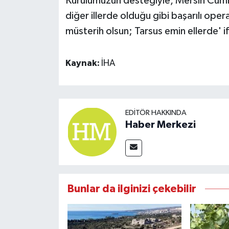
Kurulumuzun desteğiyle, Mersin Cumhu
diğer illerde olduğu gibi başarılı ope
müsterih olsun; Tarsus emin ellerde' if
Kaynak:
İHA
EDITÖR HAKKINDA
Haber Merkezi
Bunlar da ilginizi çekebilir