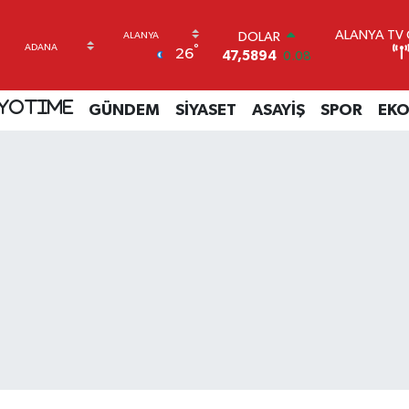
ALANYA TV C
DOLAR
°
26
47,5894
0.08
EURO
55,0398
-0.02
YOTIME
GÜNDEM
SİYASET
ASAYİŞ
SPOR
EK
STERLİN
64,1581
0.16
GRAM ALTIN
6527.85
0.54
BİST100
13.703
11
BITCOIN
64.927,78
1.32