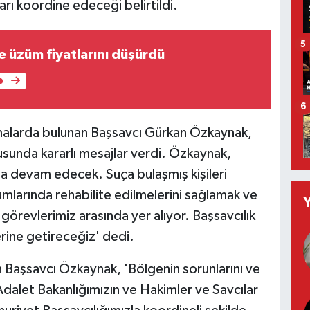
arı koordine edeceği belirtildi.
5
e üzüm fiyatlarını düşürdü
e
6
malarda bulunan Başsavcı Gürkan Özkaynak,
sunda kararlı mesajlar verdi. Özkaynak,
la devam edecek. Suça bulaşmış kişileri
mlarında rehabilite edilmelerini sağlamak ve
örevlerimiz arasında yer alıyor. Başsavcılık
erine getireceğiz' dedi.
n Başsavcı Özkaynak, 'Bölgenin sorunlarını ve
h Adalet Bakanlığımızın ve Hakimler ve Savcılar