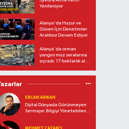
Syedra Antik Kenti
Yenileniyor
Alanya'da Huzur ve
Güven İçin Denetimler
Aralıksız Devam Ediyor
Alanya'da orman
yangını muz seralarına
sıçradı: 17 hektarlık alan
zarar gördü
Yazarlar
ERCAN ARIKAN
Dijital Dünyada Görünmeyen
Sermaye: Bilgiyi Yönetebilen
İşletmeler Kazanacak
MEHMET ÇATAKÇI