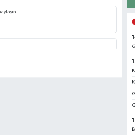
1
G
1
K
K
G
G
1
B