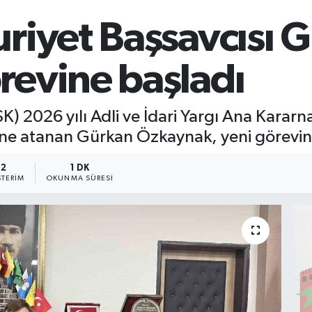
riyet Başsavcısı 
evine başladı
SK) 2026 yılı Adli ve İdari Yargı Ana Kara
ine atanan Gürkan Özkaynak, yeni görevin
2
1 DK
TERIM
OKUNMA SÜRESI