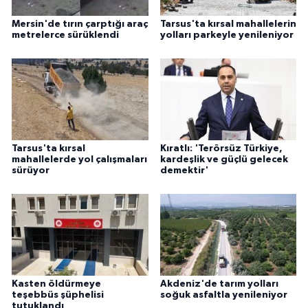
Mersin'de tırın çarptığı araç
Tarsus'ta kırsal mahallelerin
metrelerce sürüklendi
yolları parkeyle yenileniyor
Tarsus'ta kırsal
Kıratlı: 'Terörsüz Türkiye,
mahallelerde yol çalışmaları
kardeşlik ve güçlü gelecek
sürüyor
demektir'
Kasten öldürmeye
Akdeniz'de tarım yolları
teşebbüs şüphelisi
soğuk asfaltla yenileniyor
tutuklandı