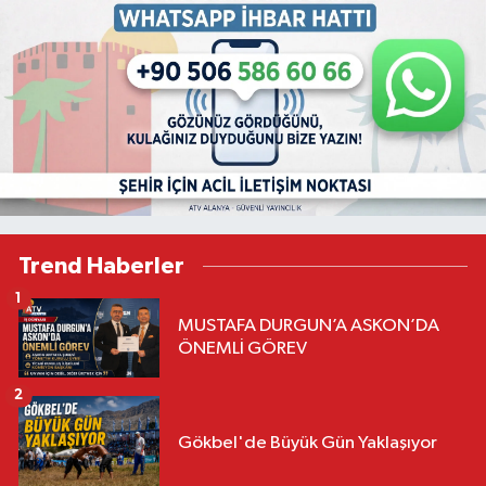
Trend Haberler
1
MUSTAFA DURGUN’A ASKON’DA
ÖNEMLİ GÖREV
2
Gökbel'de Büyük Gün Yaklaşıyor