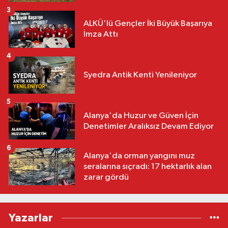
3
ALKÜ'lü Gençler İki Büyük Başarıya
İmza Attı
4
Syedra Antik Kenti Yenileniyor
5
Alanya'da Huzur ve Güven İçin
Denetimler Aralıksız Devam Ediyor
6
Alanya'da orman yangını muz
seralarına sıçradı: 17 hektarlık alan
zarar gördü
Yazarlar