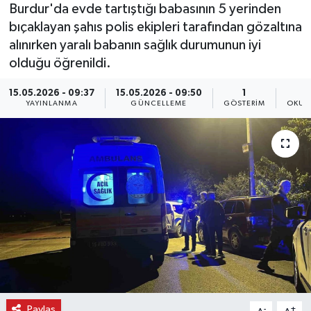
Burdur'da evde tartıştığı babasının 5 yerinden
bıçaklayan şahıs polis ekipleri tarafından gözaltına
alınırken yaralı babanın sağlık durumunun iyi
olduğu öğrenildi.
15.05.2026 - 09:37
15.05.2026 - 09:50
1
YAYINLANMA
GÜNCELLEME
GÖSTERIM
OKUN
Paylaş
-
+