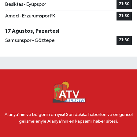
Beşiktaş - Eyüpspor
21:30
Amed - Erzurumspor FK
21:30
17 Ağustos, Pazartesi
Samsunspor - Göztepe
21:30
Alanya'nın ve bölgenin en iyisi! Son dakika haberleri ve en güncel
gelişmeleriyle Alanya'nın en kapsamlı haber sitesi.