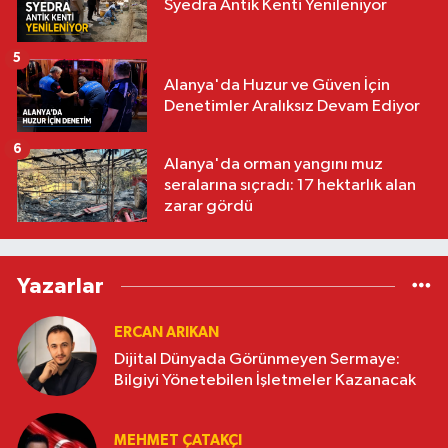
Syedra Antik Kenti Yenileniyor
5
Alanya'da Huzur ve Güven İçin
Denetimler Aralıksız Devam Ediyor
6
Alanya'da orman yangını muz
seralarına sıçradı: 17 hektarlık alan
zarar gördü
Yazarlar
ERCAN ARIKAN
Dijital Dünyada Görünmeyen Sermaye:
Bilgiyi Yönetebilen İşletmeler Kazanacak
MEHMET ÇATAKÇI