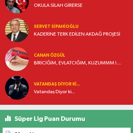
OKULA SİLAH GİRERSE
SERVET SİPAHİOĞLU
KADERİNE TERK EDİLEN AKDAĞ PROJESİ
CANAN ÖZGÜL
BİRİCİĞİM, EVLATCIĞIM, KUZUMMM !....
VATANDAŞ DIYOR KI...
Vatandaş Diyor ki...
Süper Lig Puan Durumu