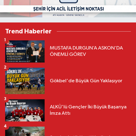
Trend Haberler
1
MUSTAFA DURGUN’A ASKON’DA
ÖNEMLİ GÖREV
2
Gökbel'de Büyük Gün Yaklaşıyor
3
ALKÜ'lü Gençler İki Büyük Başarıya
İmza Attı
4