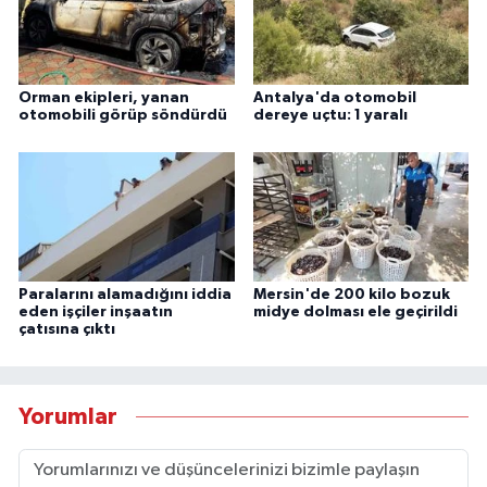
Orman ekipleri, yanan
Antalya'da otomobil
otomobili görüp söndürdü
dereye uçtu: 1 yaralı
Paralarını alamadığını iddia
Mersin'de 200 kilo bozuk
eden işçiler inşaatın
midye dolması ele geçirildi
çatısına çıktı
Yorumlar