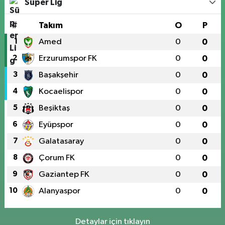
Süper Lig
#
Takım
O
P
1
Amed
0
0
2
Erzurumspor FK
0
0
3
Başakşehir
0
0
4
Kocaelispor
0
0
5
Beşiktaş
0
0
6
Eyüpspor
0
0
7
Galatasaray
0
0
8
Çorum FK
0
0
9
Gaziantep FK
0
0
10
Alanyaspor
0
0
Detaylar için tıklayın