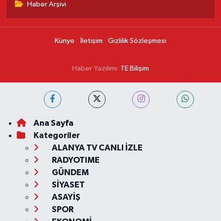
Haber Arşivi
Künye
İletişim
Gizlilik Sözleşmesi
Haber Yazılımı:
TE Bilişim
Ana Sayfa
Kategoriler
ALANYA TV CANLI İZLE
RADYOTIME
GÜNDEM
SİYASET
ASAYİŞ
SPOR