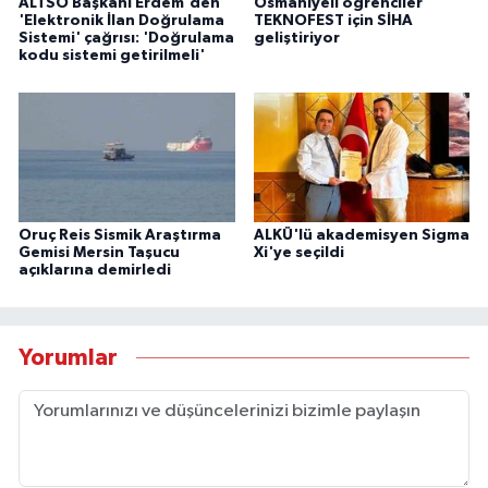
ALTSO Başkanı Erdem'den
Osmaniyeli öğrenciler
'Elektronik İlan Doğrulama
TEKNOFEST için SİHA
Sistemi' çağrısı: 'Doğrulama
geliştiriyor
kodu sistemi getirilmeli'
Oruç Reis Sismik Araştırma
ALKÜ'lü akademisyen Sigma
Gemisi Mersin Taşucu
Xi'ye seçildi
açıklarına demirledi
Yorumlar