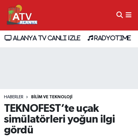
ALANYA TV CANLI İZLE
RADYOTIME
HABERLER
BİLİM VE TEKNOLOJİ
TEKNOFEST’te uçak
simülatörleri yoğun ilgi
gördü