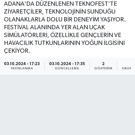
ADANA'DA DÜZENLENEN TEKNOFEST'TE
ZİYARETÇİLER, TEKNOLOJİNİN SUNDUĞU
OLANAKLARLA DOLU BİR DENEYİM YAŞIYOR.
FESTİVAL ALANINDA YER ALAN UÇAK
SİMÜLATÖRLERİ, ÖZELLİKLE GENÇLERİN VE
HAVACILIK TUTKUNLARININ YOĞUN İLGİSİNİ
ÇEKİYOR.
03.10.2024 - 17:23
03.10.2024 - 17:35
2
2
YAYINLANMA
GÜNCELLEME
GÖSTERIM
OKUNM