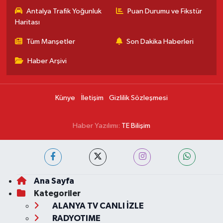
Antalya Trafik Yoğunluk
Puan Durumu ve Fikstür
Haritası
Tüm Manşetler
Son Dakika Haberleri
Haber Arşivi
Künye
İletişim
Gizlilik Sözleşmesi
Haber Yazılımı:
TE Bilişim
Ana Sayfa
Kategoriler
ALANYA TV CANLI İZLE
RADYOTIME