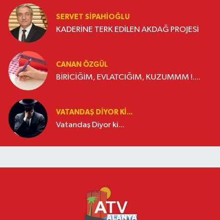
SERVET SİPAHİOĞLU
KADERİNE TERK EDİLEN AKDAĞ PROJESİ
CANAN ÖZGÜL
BİRİCİĞİM, EVLATCIĞIM, KUZUMMM !....
VATANDAŞ DIYOR KI...
Vatandaş Diyor ki...