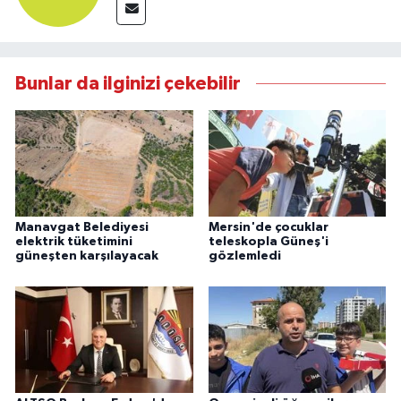
Bunlar da ilginizi çekebilir
Manavgat Belediyesi
Mersin'de çocuklar
elektrik tüketimini
teleskopla Güneş'i
güneşten karşılayacak
gözlemledi