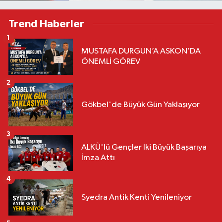
Trend Haberler
1
MUSTAFA DURGUN’A ASKON’DA
ÖNEMLİ GÖREV
2
Gökbel'de Büyük Gün Yaklaşıyor
3
ALKÜ'lü Gençler İki Büyük Başarıya
İmza Attı
4
Syedra Antik Kenti Yenileniyor