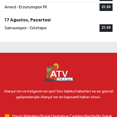
Amed - Erzurumspor FK
21:30
17 Ağustos, Pazartesi
Samsunspor - Göztepe
21:30
Alanya'nın ve bölgenin en iyisi! Son dakika haberleri ve en güncel
gelişmeleriyle Alanya'nın en kapsamlı haber sitesi.
Hacet Mahallesi Büyük Hasbahçe Caddesi Nazifoğlu Sokak