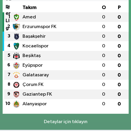
#
Takım
O
P
1
Amed
0
0
2
Erzurumspor FK
0
0
3
Başakşehir
0
0
4
Kocaelispor
0
0
5
Beşiktaş
0
0
6
Eyüpspor
0
0
7
Galatasaray
0
0
8
Çorum FK
0
0
9
Gaziantep FK
0
0
10
Alanyaspor
0
0
Detaylar için tıklayın