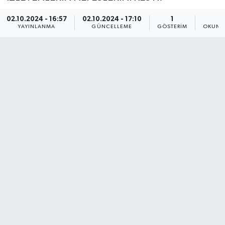
02.10.2024 - 16:57
02.10.2024 - 17:10
1
1
YAYINLANMA
GÜNCELLEME
GÖSTERIM
OKUNM