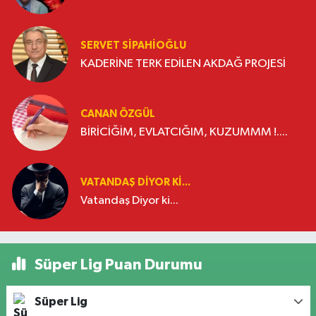
SERVET SİPAHİOĞLU
KADERİNE TERK EDİLEN AKDAĞ PROJESİ
CANAN ÖZGÜL
BİRİCİĞİM, EVLATCIĞIM, KUZUMMM !....
VATANDAŞ DIYOR KI...
Vatandaş Diyor ki...
Süper Lig Puan Durumu
Süper Lig