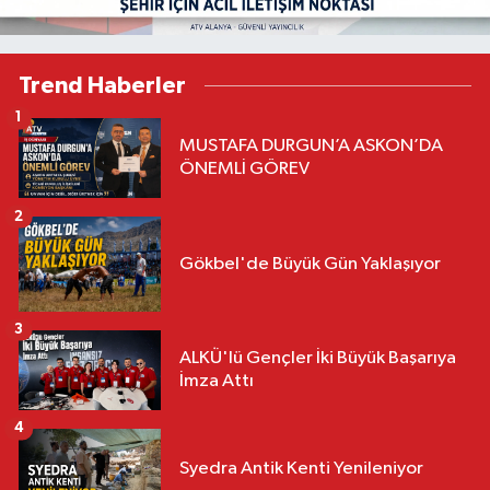
Trend Haberler
1
MUSTAFA DURGUN’A ASKON’DA
ÖNEMLİ GÖREV
2
Gökbel'de Büyük Gün Yaklaşıyor
3
ALKÜ'lü Gençler İki Büyük Başarıya
İmza Attı
4
Syedra Antik Kenti Yenileniyor