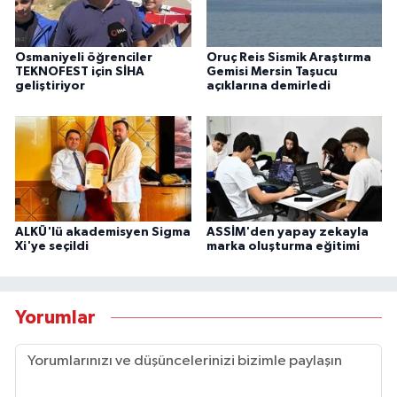
Osmaniyeli öğrenciler
Oruç Reis Sismik Araştırma
TEKNOFEST için SİHA
Gemisi Mersin Taşucu
geliştiriyor
açıklarına demirledi
ALKÜ'lü akademisyen Sigma
ASSİM'den yapay zekayla
Xi'ye seçildi
marka oluşturma eğitimi
Yorumlar