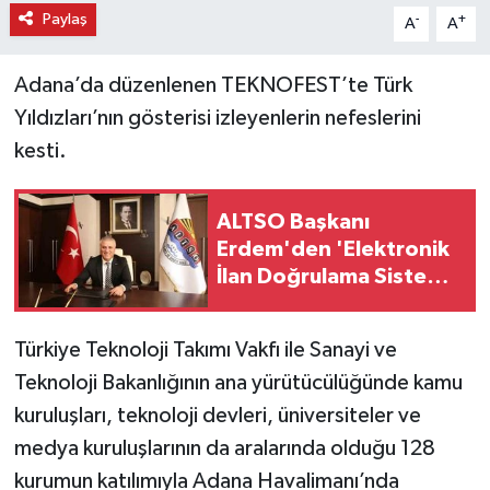
Paylaş
-
+
A
A
Adana’da düzenlenen TEKNOFEST’te Türk
Yıldızları’nın gösterisi izleyenlerin nefeslerini
kesti.
ALTSO Başkanı
Erdem'den 'Elektronik
İlan Doğrulama Sistemi'
çağrısı: 'Doğrulama
kodu sistemi
Türkiye Teknoloji Takımı Vakfı ile Sanayi ve
getirilmeli'
Teknoloji Bakanlığının ana yürütücülüğünde kamu
kuruluşları, teknoloji devleri, üniversiteler ve
medya kuruluşlarının da aralarında olduğu 128
kurumun katılımıyla Adana Havalimanı’nda