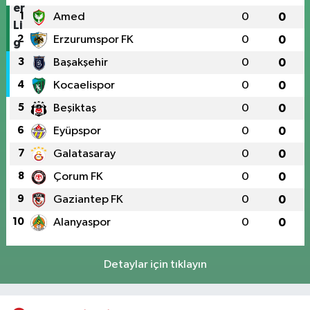
1
Amed
0
0
2
Erzurumspor FK
0
0
3
Başakşehir
0
0
4
Kocaelispor
0
0
5
Beşiktaş
0
0
6
Eyüpspor
0
0
7
Galatasaray
0
0
8
Çorum FK
0
0
9
Gaziantep FK
0
0
10
Alanyaspor
0
0
Detaylar için tıklayın