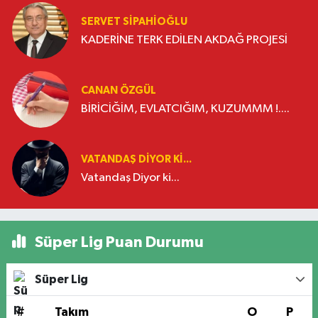
SERVET SİPAHİOĞLU
KADERİNE TERK EDİLEN AKDAĞ PROJESİ
CANAN ÖZGÜL
BİRİCİĞİM, EVLATCIĞIM, KUZUMMM !....
VATANDAŞ DIYOR KI...
Vatandaş Diyor ki...
Süper Lig Puan Durumu
Süper Lig
#
Takım
O
P