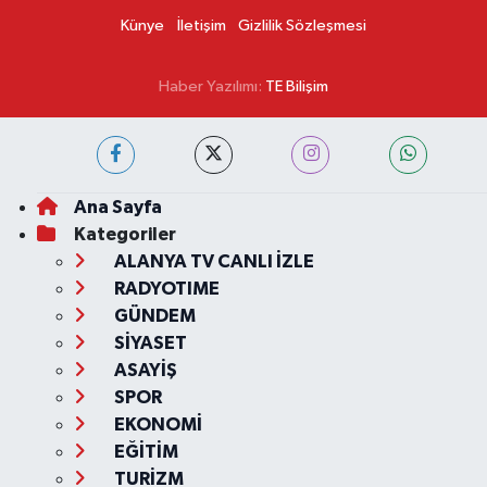
Künye
İletişim
Gizlilik Sözleşmesi
Haber Yazılımı:
TE Bilişim
Ana Sayfa
Kategoriler
ALANYA TV CANLI İZLE
RADYOTIME
GÜNDEM
SİYASET
ASAYİŞ
SPOR
EKONOMİ
EĞİTİM
TURİZM