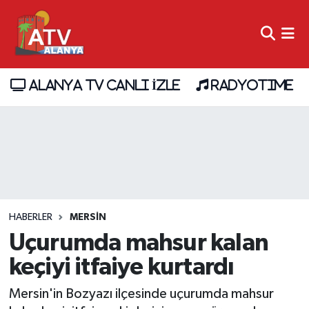
ALANYA TV CANLI İZLE
RADYOTIME
HABERLER
MERSIN
Uçurumda mahsur kalan
keçiyi itfaiye kurtardı
Mersin'in Bozyazı ilçesinde uçurumda mahsur