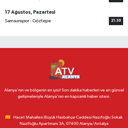
17 Ağustos, Pazartesi
Samsunspor - Göztepe
21:30
Alanya'nın ve bölgenin en iyisi! Son dakika haberleri ve en güncel
gelişmeleriyle Alanya'nın en kapsamlı haber sitesi.
Hacet Mahallesi Büyük Hasbahçe Caddesi Nazifoğlu Sokak
Nazifoğlu Apartmanı 3A, 07400 Alanya/Antalya