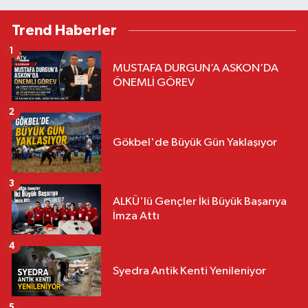
Trend Haberler
1
MUSTAFA DURGUN’A ASKON’DA
ÖNEMLİ GÖREV
2
Gökbel'de Büyük Gün Yaklaşıyor
3
ALKÜ'lü Gençler İki Büyük Başarıya
İmza Attı
4
Syedra Antik Kenti Yenileniyor
5