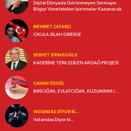
Dijital Dünyada Görünmeyen Sermaye:
Bilgiyi Yönetebilen İşletmeler Kazanacak
MEHMET ÇATAKÇI
OKULA SİLAH GİRERSE
SERVET SİPAHİOĞLU
KADERİNE TERK EDİLEN AKDAĞ PROJESİ
CANAN ÖZGÜL
BİRİCİĞİM, EVLATCIĞIM, KUZUMMM !....
VATANDAŞ DIYOR KI...
Vatandaş Diyor ki...