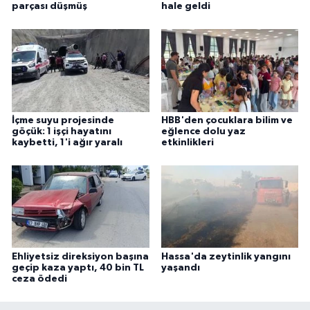
parçası düşmüş
hale geldi
İçme suyu projesinde
HBB'den çocuklara bilim ve
göçük: 1 işçi hayatını
eğlence dolu yaz
kaybetti, 1'i ağır yaralı
etkinlikleri
Ehliyetsiz direksiyon başına
Hassa'da zeytinlik yangını
geçip kaza yaptı, 40 bin TL
yaşandı
ceza ödedi