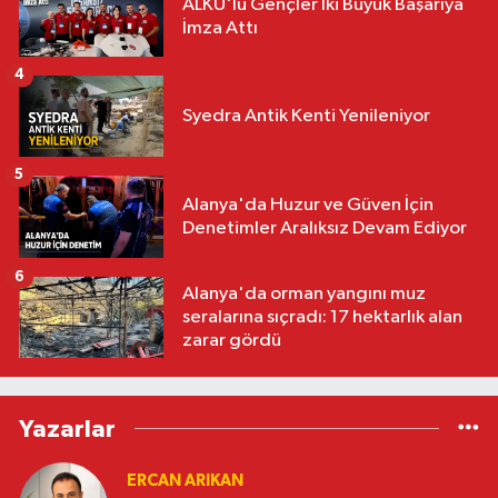
ALKÜ'lü Gençler İki Büyük Başarıya
İmza Attı
4
Syedra Antik Kenti Yenileniyor
5
Alanya'da Huzur ve Güven İçin
Denetimler Aralıksız Devam Ediyor
6
Alanya'da orman yangını muz
seralarına sıçradı: 17 hektarlık alan
zarar gördü
Yazarlar
ERCAN ARIKAN