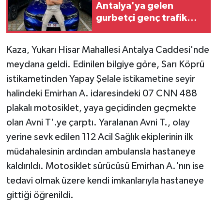
Antalya'ya gelen
gurbetçi genç trafik
kazasında hayatını
kaybetti
Kaza, Yukarı Hisar Mahallesi Antalya Caddesi'nde
meydana geldi. Edinilen bilgiye göre, Sarı Köprü
istikametinden Yapay Şelale istikametine seyir
halindeki Emirhan A. idaresindeki 07 CNN 488
plakalı motosiklet, yaya geçidinden geçmekte
olan Avni T'.ye çarptı. Yaralanan Avni T., olay
yerine sevk edilen 112 Acil Sağlık ekiplerinin ilk
müdahalesinin ardından ambulansla hastaneye
kaldırıldı. Motosiklet sürücüsü Emirhan A.'nın ise
tedavi olmak üzere kendi imkanlarıyla hastaneye
gittiği öğrenildi.