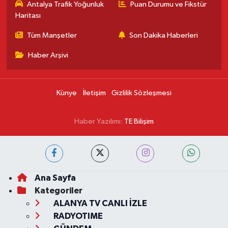
Antalya Trafik Yoğunluk
Puan Durumu ve Fikstür
Haritası
Tüm Manşetler
Son Dakika Haberleri
Haber Arşivi
Künye
İletişim
Gizlilik Sözleşmesi
Haber Yazılımı:
TE Bilişim
Ana Sayfa
Kategoriler
ALANYA TV CANLI İZLE
RADYOTIME