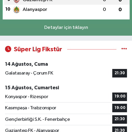
10
Alanyaspor
0
0
Detaylar için tıklayın
Süper Lig Fikstür
14 Ağustos, Cuma
Galatasaray - Çorum FK
21:30
15 Ağustos, Cumartesi
Konyaspor - Rizespor
19:00
Kasımpaşa - Trabzonspor
19:00
Gençlerbirliği S.K. - Fenerbahçe
21:30
Gaziantep FK - Alanyaspor
21:30