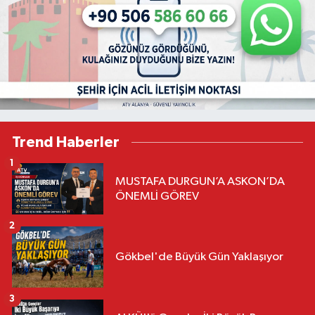
Trend Haberler
1
MUSTAFA DURGUN’A ASKON’DA
ÖNEMLİ GÖREV
2
Gökbel'de Büyük Gün Yaklaşıyor
3