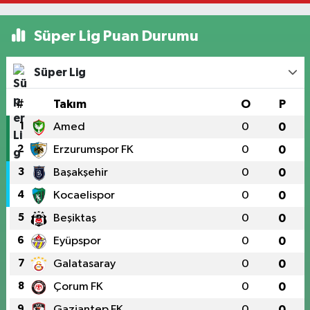
Süper Lig Puan Durumu
Süper Lig
#
Takım
O
P
1
Amed
0
0
2
Erzurumspor FK
0
0
3
Başakşehir
0
0
4
Kocaelispor
0
0
5
Beşiktaş
0
0
6
Eyüpspor
0
0
7
Galatasaray
0
0
8
Çorum FK
0
0
9
Gaziantep FK
0
0