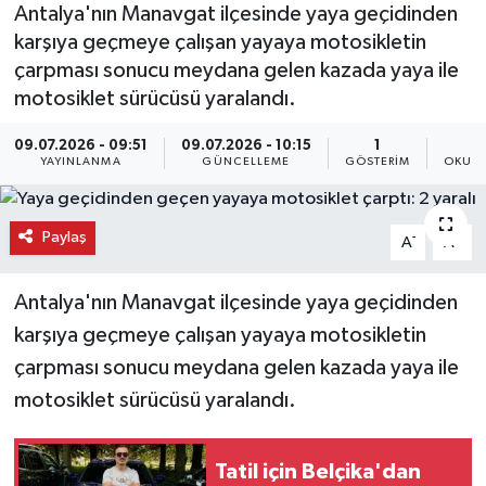
Antalya'nın Manavgat ilçesinde yaya geçidinden
karşıya geçmeye çalışan yayaya motosikletin
çarpması sonucu meydana gelen kazada yaya ile
motosiklet sürücüsü yaralandı.
09.07.2026 - 09:51
09.07.2026 - 10:15
1
YAYINLANMA
GÜNCELLEME
GÖSTERIM
OKUNM
Paylaş
-
+
A
A
Antalya'nın Manavgat ilçesinde yaya geçidinden
karşıya geçmeye çalışan yayaya motosikletin
çarpması sonucu meydana gelen kazada yaya ile
motosiklet sürücüsü yaralandı.
Tatil için Belçika'dan