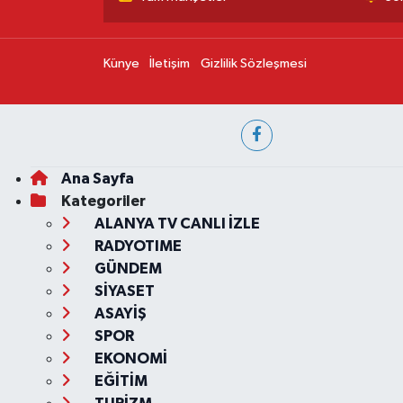
Künye
İletişim
Gizlilik Sözleşmesi
Ana Sayfa
Kategoriler
ALANYA TV CANLI İZLE
RADYOTIME
GÜNDEM
SİYASET
ASAYİŞ
SPOR
EKONOMİ
EĞİTİM