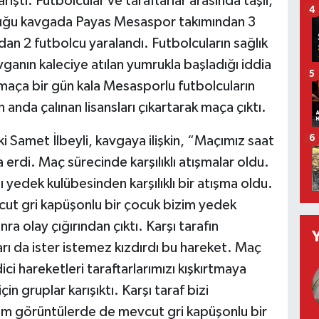
ştı. Futbolcular ve taraftarlar arasında taşlı,
4
tuğu kavgada Payas Mesaspor takımından 3
an 2 futbolcu yaralandı. Futbolcuların sağlık
ganın kaleciye atılan yumrukla başladığı iddia
5
i maça bir gün kala Mesasporlu futbolcuların
n anda çalınan lisansları çıkartarak maça çıktı.
6
Samet İlbeyli, kavgaya ilişkin, “Maçımız saat
rdi. Maç sürecinde karşılıklı atışmalar oldu.
 yedek kulübesinden karşılıklı bir atışma oldu.
ut gri kapüşonlu bir çocuk bizim yedek
a olay çığırından çıktı. Karşı tarafın
tarı da ister istemez kızdırdı bu hareket. Maç
dici hareketleri taraftarlarımızı kışkırtmaya
n gruplar karışıktı. Karşı taraf bizi
im görüntülerde de mevcut gri kapüşonlu bir