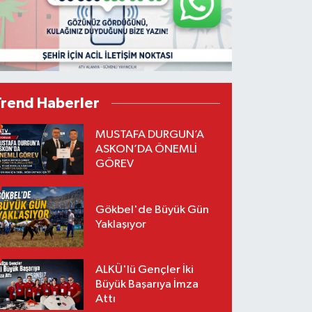
Trend Haberler
MUSTAFA DURGUN’A
ASKON’DA ÖNEMLİ
GÖREV
Gökbel'de Büyük Gün
Yaklaşıyor
ALKÜ'lü Gençler İki
Büyük Başarıya İmza
Attı