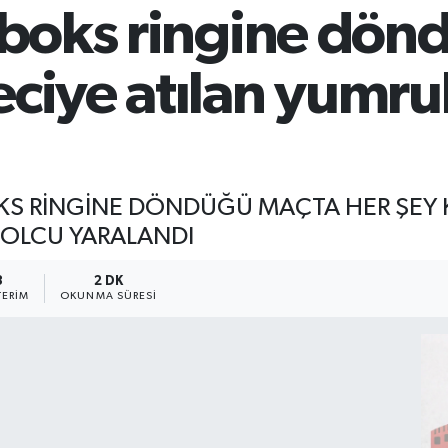
n boks ringine dö
ciye atılan yumru
KS RİNGİNE DÖNDÜĞÜ MAÇTA HER ŞEY K
OLCU YARALANDI
3
2 DK
ERIM
OKUNMA SÜRESI