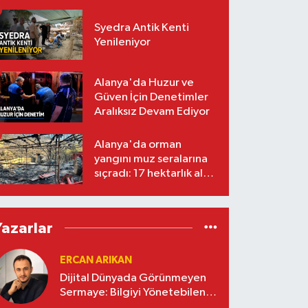
Syedra Antik Kenti
Yenileniyor
Alanya'da Huzur ve
Güven İçin Denetimler
Aralıksız Devam Ediyor
Alanya'da orman
yangını muz seralarına
sıçradı: 17 hektarlık alan
zarar gördü
Yazarlar
ERCAN ARIKAN
Dijital Dünyada Görünmeyen
Sermaye: Bilgiyi Yönetebilen
İşletmeler Kazanacak