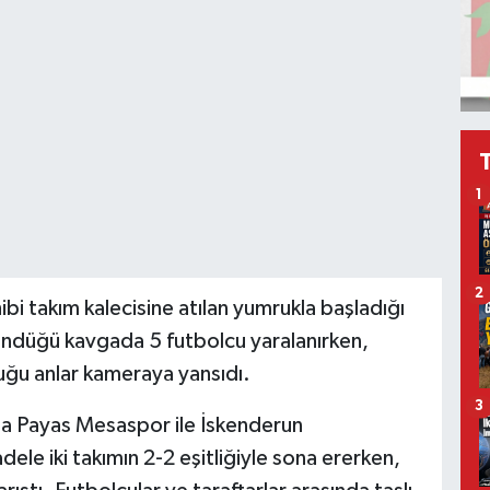
1
2
i takım kalecisine atılan yumrukla başladığı
döndüğü kavgada 5 futbolcu yaralanırken,
uğu anlar kameraya yansıdı.
3
 Payas Mesaspor ile İskenderun
ele iki takımın 2-2 eşitliğiyle sona ererken,