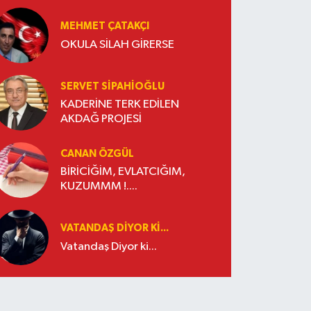
MEHMET ÇATAKÇI
OKULA SİLAH GİRERSE
SERVET SİPAHİOĞLU
KADERİNE TERK EDİLEN
AKDAĞ PROJESİ
CANAN ÖZGÜL
BİRİCİĞİM, EVLATCIĞIM,
KUZUMMM !....
VATANDAŞ DIYOR KI...
Vatandaş Diyor ki...