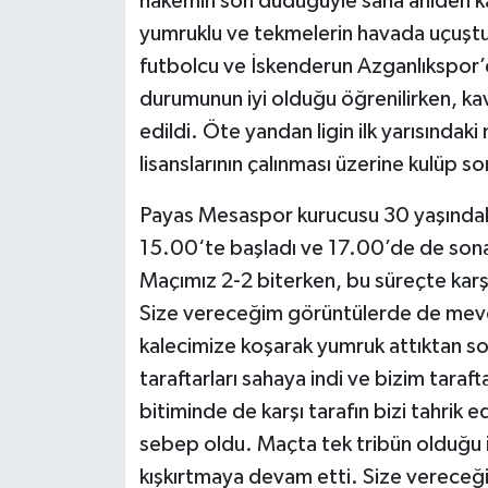
hakemin son düdüğüyle saha aniden karı
yumruklu ve tekmelerin havada uçuş
futbolcu ve İskenderun Azganlıkspor’d
durumunun iyi olduğu öğrenilirken, kav
edildi. Öte yandan ligin ilk yarısındak
lisanslarının çalınması üzerine kulüp so
Payas Mesaspor kurucusu 30 yaşındaki 
15.00‘te başladı ve 17.00’de de sona e
Maçımız 2-2 biterken, bu süreçte karşı
Size vereceğim görüntülerde de mevc
kalecimize koşarak yumruk attıktan sonr
taraftarları sahaya indi ve bizim taraf
bitiminde de karşı tarafın bizi tahrik e
sebep oldu. Maçta tek tribün olduğu içi
kışkırtmaya devam etti. Size vereceğ