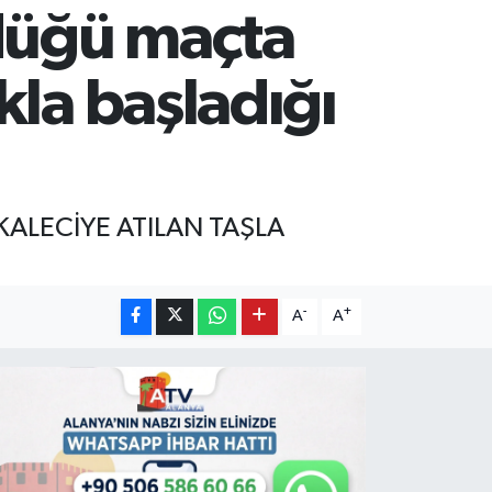
ndüğü maçta
kla başladığı
ALECİYE ATILAN TAŞLA
-
+
A
A