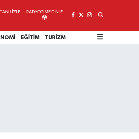
ANLI İZLE
RADYOTIME DİNLE
ONOMİ
EĞİTİM
TURİZM