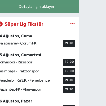
Detaylar için tıklayın
Süper Lig Fikstür
4 Ağustos, Cuma
alatasaray - Çorum FK
21:30
5 Ağustos, Cumartesi
onyaspor - Rizespor
19:00
asımpaşa - Trabzonspor
19:00
ençlerbirliği S.K. - Fenerbahçe
21:30
aziantep FK - Alanyaspor
21:30
6 Ağustos, Pazar