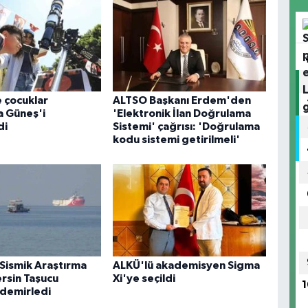
 çocuklar
ALTSO Başkanı Erdem'den
a Güneş'i
'Elektronik İlan Doğrulama
di
Sistemi' çağrısı: 'Doğrulama
kodu sistemi getirilmeli'
 Sismik Araştırma
ALKÜ'lü akademisyen Sigma
rsin Taşucu
Xi'ye seçildi
1
 demirledi