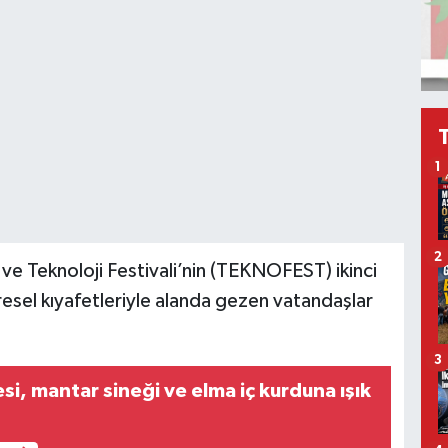
1
2
e Teknoloji Festivali’nin (TEKNOFEST) ikinci
el kıyafetleriyle alanda gezen vatandaşlar
3
i, mantar sineği ve elma iç kurduna ışık