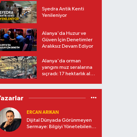
Syedra Antik Kenti
Yenileniyor
Alanya'da Huzur ve
Güven İçin Denetimler
Aralıksız Devam Ediyor
Alanya'da orman
yangını muz seralarına
sıçradı: 17 hektarlık alan
zarar gördü
Yazarlar
ERCAN ARIKAN
Dijital Dünyada Görünmeyen
Sermaye: Bilgiyi Yönetebilen
İşletmeler Kazanacak