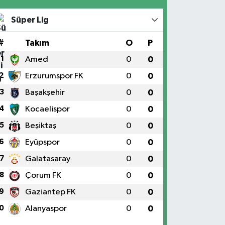
Süper Lig
#
Takım
O
P
1
Amed
0
0
2
Erzurumspor FK
0
0
3
Başakşehir
0
0
4
Kocaelispor
0
0
5
Beşiktaş
0
0
6
Eyüpspor
0
0
7
Galatasaray
0
0
8
Çorum FK
0
0
9
Gaziantep FK
0
0
0
Alanyaspor
0
0