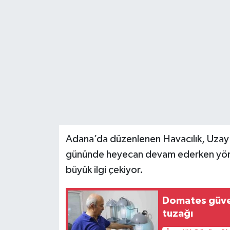
Adana’da düzenlenen Havacılık, Uzay v
gününde heyecan devam ederken yöres
büyük ilgi çekiyor.
Domates güves
tuzağı