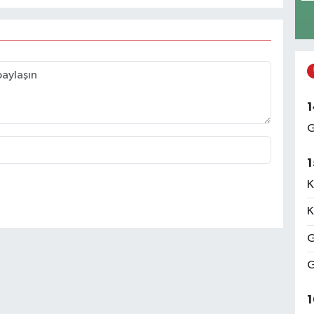
1
G
1
K
K
G
G
1