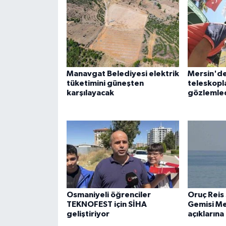
Manavgat Belediyesi elektrik
Mersin'de
tüketimini güneşten
teleskopl
karşılayacak
gözlemle
Osmaniyeli öğrenciler
Oruç Reis
TEKNOFEST için SİHA
Gemisi Me
geliştiriyor
açıklarına