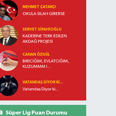
MEHMET ÇATAKÇI
OKULA SİLAH GİRERSE
SERVET SİPAHİOĞLU
KADERİNE TERK EDİLEN
AKDAĞ PROJESİ
CANAN ÖZGÜL
BİRİCİĞİM, EVLATCIĞIM,
KUZUMMM !....
VATANDAŞ DIYOR KI...
Vatandaş Diyor ki...
Süper Lig Puan Durumu