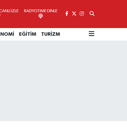
ANLI İZLE
RADYOTIME DİNLE
ONOMİ
EĞİTİM
TURİZM