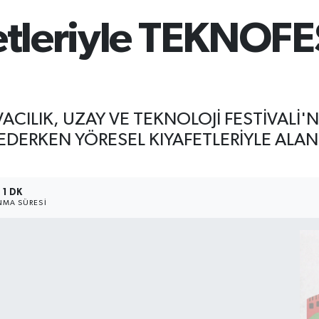
etleriyle TEKNOFES
LIK, UZAY VE TEKNOLOJİ FESTİVALİ'Nİ
ERKEN YÖRESEL KIYAFETLERİYLE ALA
1 DK
MA SÜRESI