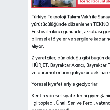
İçeriği Görüntül
Türkiye Teknoloji Takımı Vakfı ile Sanay
yürütücülüğünde düzenlenen TEKNOF
Festivalin ikinci gününde, akrobasi gös
bilimsel atölyeler ve sergilere kadar he
alıyor.
Ziyaretçiler, dün olduğu gibi bugün 
HÜRJET, Bayraktar Akıncı, Bayraktar T
ve paramotorların gökyüzündeki harek
Yöresel kıyafetleriyle geziyorlar
Kentin yöresel kıyafetlerini giyen Şah
ilgi topladı. Ünal, Şen ve Ferdi, vatan