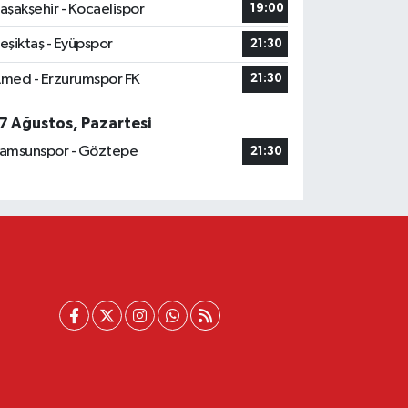
aşakşehir - Kocaelispor
19:00
eşiktaş - Eyüpspor
21:30
med - Erzurumspor FK
21:30
7 Ağustos, Pazartesi
amsunspor - Göztepe
21:30