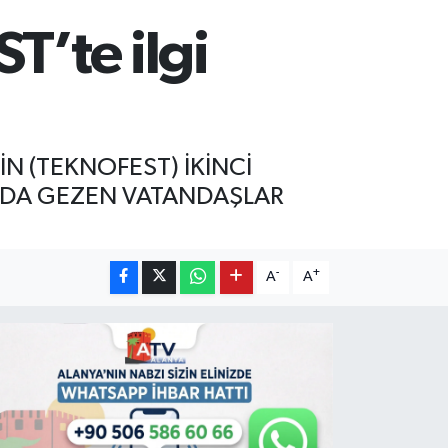
T’te ilgi
N (TEKNOFEST) İKİNCİ
NDA GEZEN VATANDAŞLAR
-
+
A
A