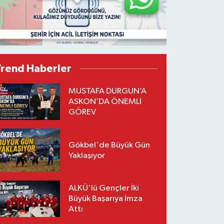
Trend Haberler
MUSTAFA DURGUN’A
ASKON’DA ÖNEMLİ
GÖREV
Gökbel'de Büyük Gün
Yaklaşıyor
ALKÜ'lü Gençler İki
Büyük Başarıya İmza
Attı