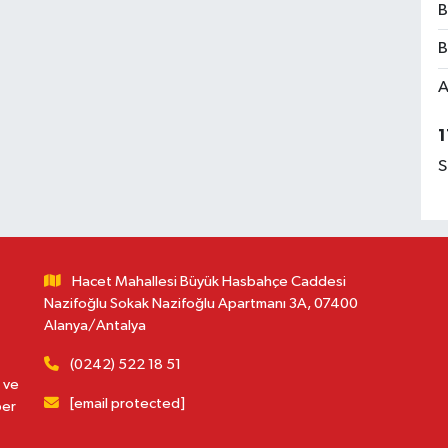
B
B
A
1
S
Hacet Mahallesi Büyük Hasbahçe Caddesi
Nazifoğlu Sokak Nazifoğlu Apartmanı 3A, 07400
Alanya/Antalya
(0242) 522 18 51
 ve
[email protected]
ber