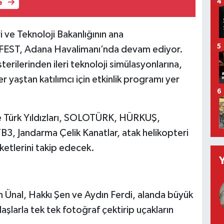
4
e
i ve Teknoloji Bakanlığının ana
5
EST, Adana Havalimanı’nda devam ediyor.
terilerinden ileri teknoloji simülasyonlarına,
r yaştan katılımcı için etkinlik programı yer
6
de Türk Yıldızları, SOLOTÜRK, HÜRKUŞ,
B3, Jandarma Çelik Kanatlar, atak helikopteri
etlerini takip edecek.
in Ünal, Hakkı Şen ve Aydın Ferdi, alanda büyük
daşlarla tek tek fotoğraf çektirip uçakların