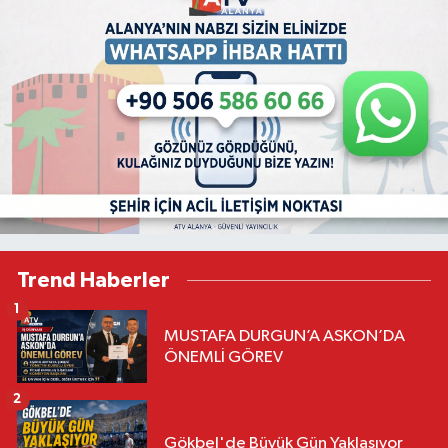
Trend Haberler
1
MUSTAFA DURGUN’A ASKON’DA
ÖNEMLİ GÖREV
2
Gökbel'de Büyük Gün Yaklaşıyor