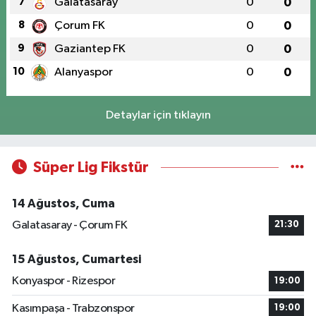
7
Galatasaray
0
0
8
Çorum FK
0
0
9
Gaziantep FK
0
0
10
Alanyaspor
0
0
Detaylar için tıklayın
Süper Lig Fikstür
14 Ağustos, Cuma
Galatasaray - Çorum FK
21:30
15 Ağustos, Cumartesi
Konyaspor - Rizespor
19:00
Kasımpaşa - Trabzonspor
19:00