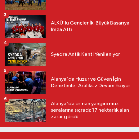
3
ALKÜ'lü Gençler İki Büyük Başarıya
İmza Attı
4
Syedra Antik Kenti Yenileniyor
5
Alanya'da Huzur ve Güven İçin
Denetimler Aralıksız Devam Ediyor
6
Alanya'da orman yangını muz
seralarına sıçradı: 17 hektarlık alan
zarar gördü