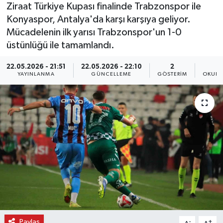
Ziraat Türkiye Kupası finalinde Trabzonspor ile
Konyaspor, Antalya'da karşı karşıya geliyor.
Mücadelenin ilk yarısı Trabzonspor'un 1-0
üstünlüğü ile tamamlandı.
22.05.2026 - 21:51
22.05.2026 - 22:10
2
YAYINLANMA
GÜNCELLEME
GÖSTERIM
OKUNM
Paylaş
-
+