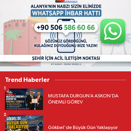
Trend Haberler
1
MUSTAFA DURGUN’A ASKON’DA
ÖNEMLİ GÖREV
2
Gökbel'de Büyük Gün Yaklaşıyor