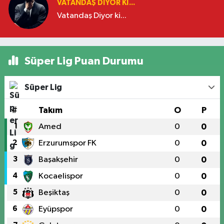
VATANDAŞ DIYOR KI...
Vatandaş Diyor ki...
Süper Lig Puan Durumu
Süper Lig
#
Takım
O
P
1
Amed
0
0
2
Erzurumspor FK
0
0
3
Başakşehir
0
0
4
Kocaelispor
0
0
5
Beşiktaş
0
0
6
Eyüpspor
0
0