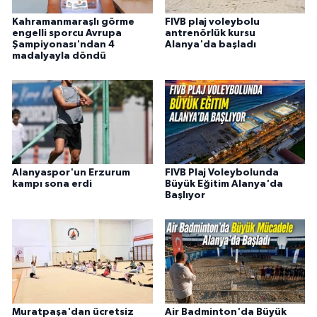
Kahramanmaraşlı görme
FIVB plaj voleybolu
engelli sporcu Avrupa
antrenörlük kursu
Şampiyonası'ndan 4
Alanya'da başladı
madalyayla döndü
Alanyaspor'un Erzurum
FIVB Plaj Voleybolunda
kampı sona erdi
Büyük Eğitim Alanya'da
Başlıyor
Muratpaşa'dan ücretsiz
Air Badminton'da Büyük