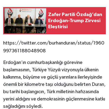
Zafer Partili Özdağ’dan
Erdoğan-Trump Zirvesi
Eleştirisi
https://twitter.com/burhanduran/status/1960
997361188048908
Erdoğan’ın cumhurbaşkanlığı görevine
başlamasının, Türkiye Yüzyılı vizyonuyla ülkenin
kalkınma, büyüme ve güçlü yarınlara ilerleyişinde
önemli bir kilometre taşı olduğunu belirten Duran,
bu tarihi başlangıcın, Türk milletinin hafızasında
yerini aldığını ve demokrasinin güçlenmesine katkı
sağladığını söyledi.