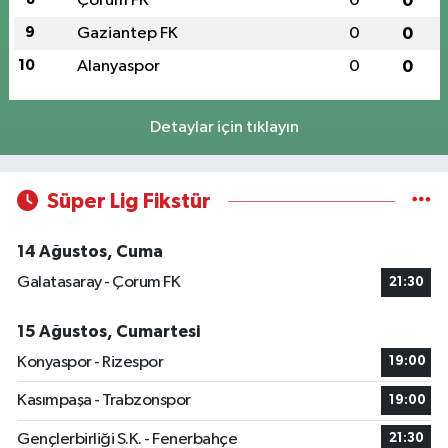
Çorum FK
0
0
9
Gaziantep FK
0
0
10
Alanyaspor
0
0
Detaylar için tıklayın
Süper Lig Fikstür
14 Ağustos, Cuma
Galatasaray - Çorum FK
21:30
15 Ağustos, Cumartesi
Konyaspor - Rizespor
19:00
Kasımpaşa - Trabzonspor
19:00
Gençlerbirliği S.K. - Fenerbahçe
21:30