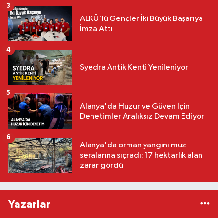
3
ALKÜ'lü Gençler İki Büyük Başarıya
İmza Attı
4
Syedra Antik Kenti Yenileniyor
5
Alanya'da Huzur ve Güven İçin
Denetimler Aralıksız Devam Ediyor
6
Alanya'da orman yangını muz
seralarına sıçradı: 17 hektarlık alan
zarar gördü
Yazarlar