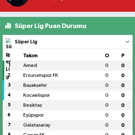
Süper Lig Puan Durumu
Süper Lig
#
Takım
O
P
1
Amed
0
0
2
Erzurumspor FK
0
0
3
Başakşehir
0
0
4
Kocaelispor
0
0
5
Beşiktaş
0
0
6
Eyüpspor
0
0
7
Galatasaray
0
0
8