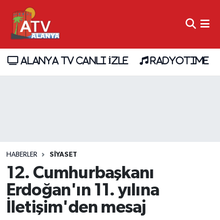
ALANYA TV CANLI İZLE
RADYOTIME
HABERLER
SİYASET
12. Cumhurbaşkanı
Erdoğan'ın 11. yılına
İletişim'den mesaj