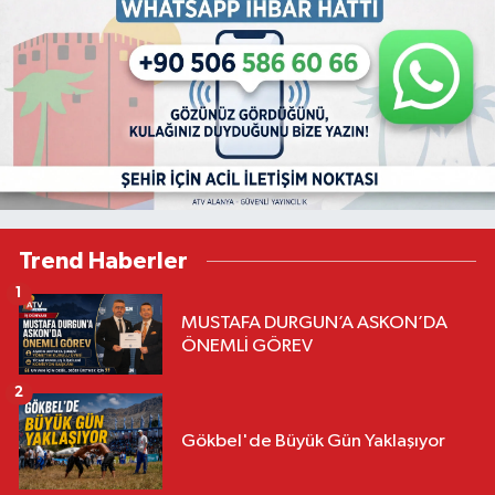
Trend Haberler
1
MUSTAFA DURGUN’A ASKON’DA
ÖNEMLİ GÖREV
2
Gökbel'de Büyük Gün Yaklaşıyor