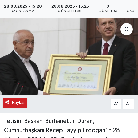
28.08.2025 - 15:20
28.08.2025 - 15:25
3
YAYINLANMA
GÜNCELLEME
GÖSTERIM
OKUN
Paylaş
-
+
A
A
İletişim Başkanı Burhanettin Duran,
Cumhurbaşkanı Recep Tayyip Erdoğan’ın 28