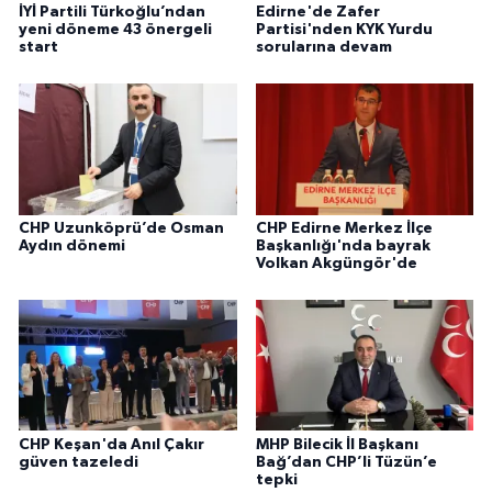
İYİ Partili Türkoğlu’ndan
Edirne'de Zafer
yeni döneme 43 önergeli
Partisi'nden KYK Yurdu
start
sorularına devam
CHP Uzunköprü’de Osman
CHP Edirne Merkez İlçe
Aydın dönemi
Başkanlığı'nda bayrak
Volkan Akgüngör'de
CHP Keşan'da Anıl Çakır
MHP Bilecik İl Başkanı
güven tazeledi
Bağ’dan CHP’li Tüzün’e
tepki