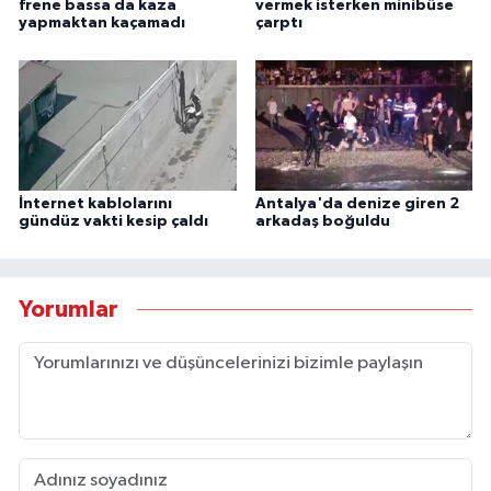
frene bassa da kaza
vermek isterken minibüse
yapmaktan kaçamadı
çarptı
İnternet kablolarını
Antalya'da denize giren 2
gündüz vakti kesip çaldı
arkadaş boğuldu
Yorumlar