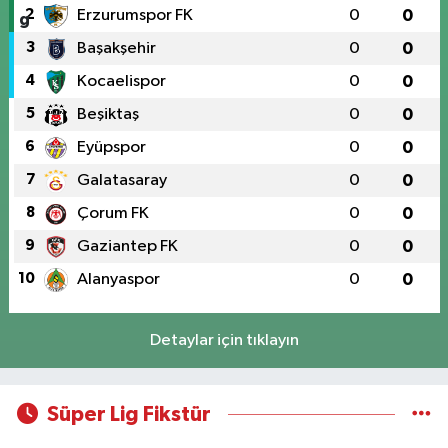
2
Erzurumspor FK
0
0
3
Başakşehir
0
0
4
Kocaelispor
0
0
5
Beşiktaş
0
0
6
Eyüpspor
0
0
7
Galatasaray
0
0
8
Çorum FK
0
0
9
Gaziantep FK
0
0
10
Alanyaspor
0
0
Detaylar için tıklayın
Süper Lig Fikstür