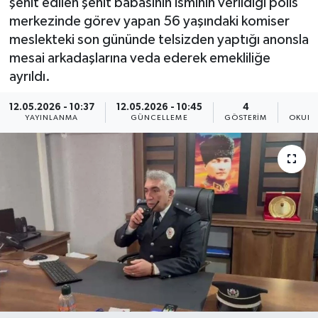
şehit edilen şehit babasının isminin verildiği polis
merkezinde görev yapan 56 yaşındaki komiser
meslekteki son gününde telsizden yaptığı anonsla
mesai arkadaşlarına veda ederek emekliliğe
ayrıldı.
12.05.2026 - 10:37
12.05.2026 - 10:45
4
YAYINLANMA
GÜNCELLEME
GÖSTERIM
OKUNM