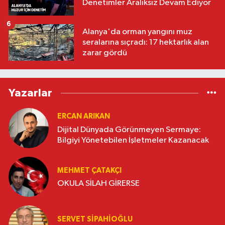
Denetimler Aralıksız Devam Ediyor
6
Alanya'da orman yangını muz
seralarına sıçradı: 17 hektarlık alan
zarar gördü
Yazarlar
ERCAN ARIKAN
Dijital Dünyada Görünmeyen Sermaye:
Bilgiyi Yönetebilen İşletmeler Kazanacak
MEHMET ÇATAKÇI
OKULA SİLAH GİRERSE
SERVET SİPAHİOĞLU