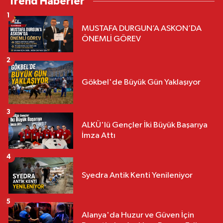
Trend Haberler
1
MUSTAFA DURGUN’A ASKON’DA
ÖNEMLİ GÖREV
2
Gökbel'de Büyük Gün Yaklaşıyor
3
ALKÜ'lü Gençler İki Büyük Başarıya
İmza Attı
4
Syedra Antik Kenti Yenileniyor
5
Alanya'da Huzur ve Güven İçin