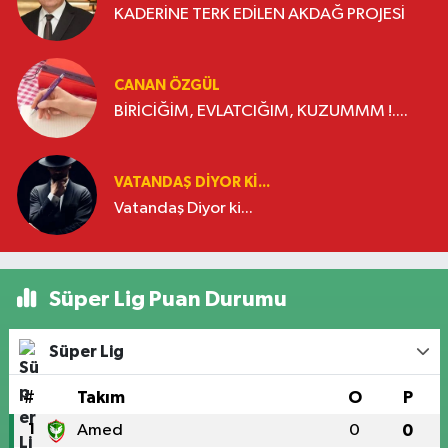
KADERİNE TERK EDİLEN AKDAĞ PROJESİ
CANAN ÖZGÜL
BİRİCİĞİM, EVLATCIĞIM, KUZUMMM !....
VATANDAŞ DIYOR KI...
Vatandaş Diyor ki...
Süper Lig Puan Durumu
Süper Lig
#
Takım
O
P
1
Amed
0
0