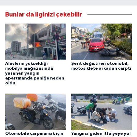
Bunlar da ilginizi çekebilir
Alevlerin yükseldiği
Şerit değiştiren otomobil,
mobilya mağazasında
motosiklete arkadan çarptı
yaşanan yangın
apartmanda paniğe neden
oldu
Otomobile çarpmamak için
Yangına giden itfaiyeye yol