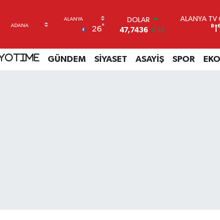
ALANYA TV C
DOLAR
°
26
47,7436
0.18
EURO
55,2510
0.32
YOTIME
GÜNDEM
SİYASET
ASAYİŞ
SPOR
EK
STERLİN
64,4811
0.38
GRAM ALTIN
6660.55
0.03
BİST100
13.779
-14
BITCOIN
64.960,21
0.87