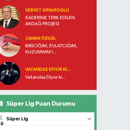
SERVET SİPAHİOĞLU
KADERİNE TERK EDİLEN
AKDAĞ PROJESİ
CANAN ÖZGÜL
BİRİCİĞİM, EVLATCIĞIM,
KUZUMMM !....
VATANDAŞ DIYOR KI...
Vatandaş Diyor ki...
Süper Lig Puan Durumu
Süper Lig