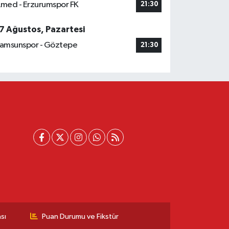
med - Erzurumspor FK
21:30
7 Ağustos, Pazartesi
amsunspor - Göztepe
21:30
sı
Puan Durumu ve Fikstür