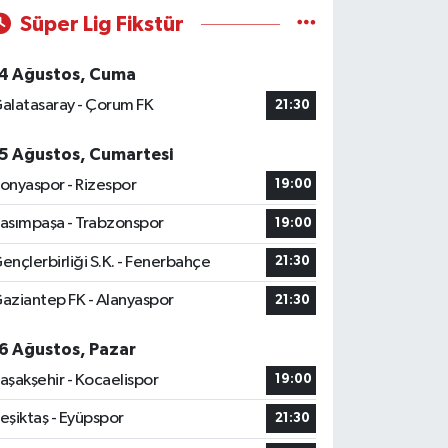
Süper Lig Fikstür
4 Ağustos, Cuma
alatasaray - Çorum FK
21:30
5 Ağustos, Cumartesi
onyaspor - Rizespor
19:00
asımpaşa - Trabzonspor
19:00
ençlerbirliği S.K. - Fenerbahçe
21:30
aziantep FK - Alanyaspor
21:30
6 Ağustos, Pazar
aşakşehir - Kocaelispor
19:00
eşiktaş - Eyüpspor
21:30