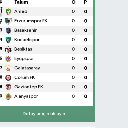
#
Takım
O
P
1
Amed
0
0
2
Erzurumspor FK
0
0
3
Başakşehir
0
0
4
Kocaelispor
0
0
5
Beşiktaş
0
0
6
Eyüpspor
0
0
7
Galatasaray
0
0
8
Çorum FK
0
0
9
Gaziantep FK
0
0
0
Alanyaspor
0
0
Detaylar için tıklayın