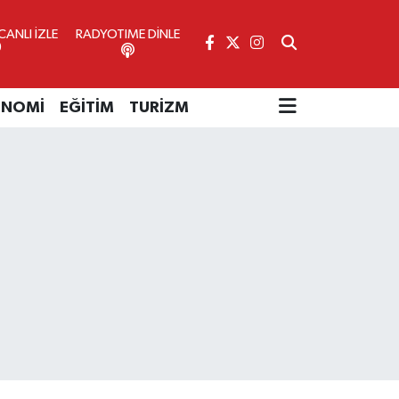
ANLI İZLE
RADYOTIME DİNLE
ONOMİ
EĞİTİM
TURİZM