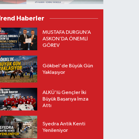
Trend Haberler
MUSTAFA DURGUN’A
ASKON’DA ÖNEMLİ
GÖREV
Gökbel'de Büyük Gün
Yaklaşıyor
ALKÜ'lü Gençler İki
Büyük Başarıya İmza
Attı
Syedra Antik Kenti
Yenileniyor