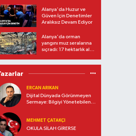
Alanya'da Huzur ve
Güven İçin Denetimler
Aralıksız Devam Ediyor
Alanya'da orman
yangını muz seralarına
sıçradı: 17 hektarlık alan
zarar gördü
Yazarlar
ERCAN ARIKAN
Dijital Dünyada Görünmeyen
Sermaye: Bilgiyi Yönetebilen
İşletmeler Kazanacak
MEHMET ÇATAKÇI
OKULA SİLAH GİRERSE