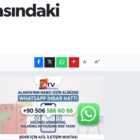
asındaki
-
+
A
A