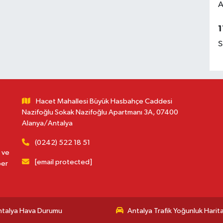
A
1
S
Hacet Mahallesi Büyük Hasbahçe Caddesi
Nazifoğlu Sokak Nazifoğlu Apartmanı 3A, 07400
Alanya/Antalya
(0242) 522 18 51
 ve
[email protected]
ber
ntalya Hava Durumu
Antalya Trafik Yoğunluk Harita