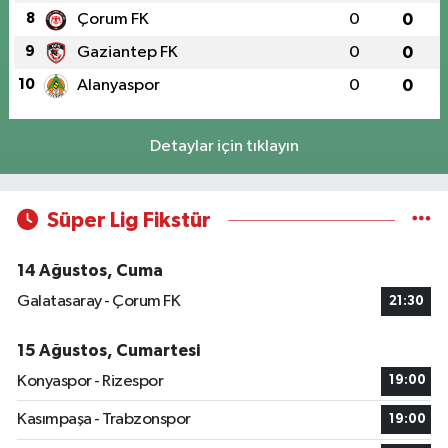
8
Çorum FK
0
0
9
Gaziantep FK
0
0
10
Alanyaspor
0
0
Detaylar için tıklayın
Süper Lig Fikstür
14 Ağustos, Cuma
Galatasaray - Çorum FK
21:30
15 Ağustos, Cumartesi
Konyaspor - Rizespor
19:00
Kasımpaşa - Trabzonspor
19:00