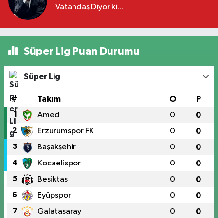
Vatandaş Diyor ki...
Süper Lig Puan Durumu
Süper Lig
#
Takım
O
P
1
Amed
0
0
2
Erzurumspor FK
0
0
3
Başakşehir
0
0
4
Kocaelispor
0
0
5
Beşiktaş
0
0
6
Eyüpspor
0
0
7
Galatasaray
0
0