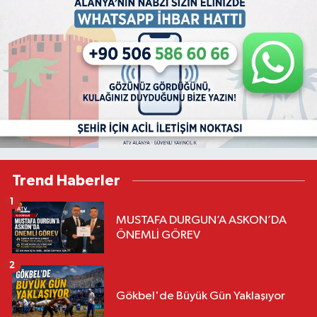
Trend Haberler
1
MUSTAFA DURGUN’A ASKON’DA
ÖNEMLİ GÖREV
2
Gökbel'de Büyük Gün Yaklaşıyor