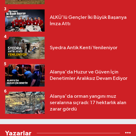
3
ALKÜ'lü Gençler İki Büyük Başarıya
İmza Attı
4
Syedra Antik Kenti Yenileniyor
5
Alanya'da Huzur ve Güven İçin
Denetimler Aralıksız Devam Ediyor
6
Alanya'da orman yangını muz
seralarına sıçradı: 17 hektarlık alan
zarar gördü
Yazarlar