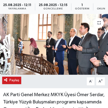
25.08.2025 - 12:11
25.08.2025 - 12:15
1
1
YAYINLANMA
GÜNCELLEME
GÖSTERIM
OKUNMA
Paylaş
-
+
A
A
AK Parti Genel Merkez MKYK Üyesi Ömer Serdar,
Türkiye Yüzyılı Buluşmaları programı kapsamında