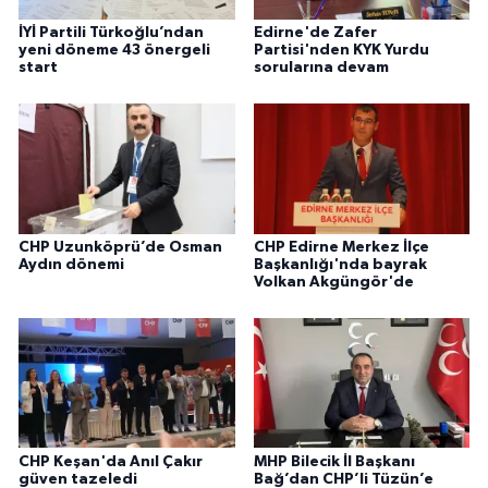
İYİ Partili Türkoğlu’ndan
Edirne'de Zafer
yeni döneme 43 önergeli
Partisi'nden KYK Yurdu
start
sorularına devam
CHP Uzunköprü’de Osman
CHP Edirne Merkez İlçe
Aydın dönemi
Başkanlığı'nda bayrak
Volkan Akgüngör'de
CHP Keşan'da Anıl Çakır
MHP Bilecik İl Başkanı
güven tazeledi
Bağ’dan CHP’li Tüzün’e