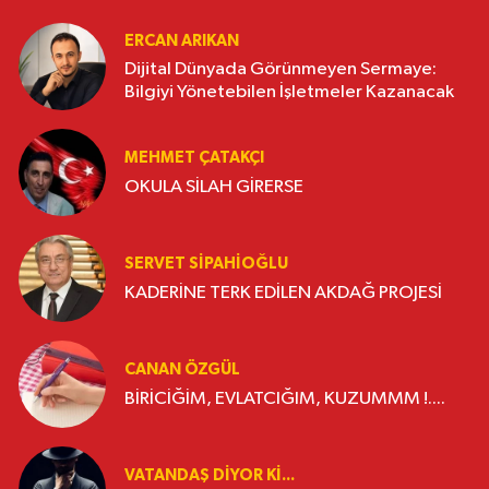
ERCAN ARIKAN
Dijital Dünyada Görünmeyen Sermaye:
Bilgiyi Yönetebilen İşletmeler Kazanacak
MEHMET ÇATAKÇI
OKULA SİLAH GİRERSE
SERVET SİPAHİOĞLU
KADERİNE TERK EDİLEN AKDAĞ PROJESİ
CANAN ÖZGÜL
BİRİCİĞİM, EVLATCIĞIM, KUZUMMM !....
VATANDAŞ DIYOR KI...