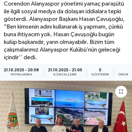
Corendon Alanyaspor yönetimi yamaç paraşütü
ile ilgili sosyal medya da dolaşan iddialara tepki
gösterdi. Alanyaspor Başkanı Hasan Çavuşoğlu,
"Ben kimsenin adını kullanarak iş yapmam, çünkü
buna ihtiyacım yok. Hasan Çavuşoğlu bugün
kulüp başkanıdır, yarın olmayabilir. Bizim tüm
çalışmalarımız Alanyaspor Kulübü’nün geleceği
içindir’’ dedi.
21.10.2025 - 20:58
21.10.2025 - 21:05
5
3
YAYINLANMA
GÜNCELLEME
GÖSTERIM
OKUNMA