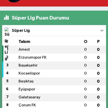
Süper Lig Puan Durumu
Süper Lig
#
Takım
O
P
1
Amed
0
0
2
Erzurumspor FK
0
0
3
Başakşehir
0
0
4
Kocaelispor
0
0
5
Beşiktaş
0
0
6
Eyüpspor
0
0
7
Galatasaray
0
0
8
Çorum FK
0
0