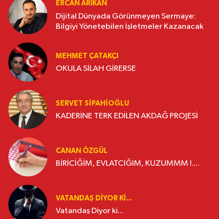
ERCAN ARIKAN
Dijital Dünyada Görünmeyen Sermaye:
Bilgiyi Yönetebilen İşletmeler Kazanacak
MEHMET ÇATAKÇI
OKULA SİLAH GİRERSE
SERVET SİPAHİOĞLU
KADERİNE TERK EDİLEN AKDAĞ PROJESİ
CANAN ÖZGÜL
BİRİCİĞİM, EVLATCIĞIM, KUZUMMM !....
VATANDAŞ DIYOR KI...
Vatandaş Diyor ki...