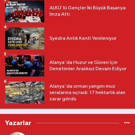
3
ALKÜ'lü Gençler İki Büyük Başarıya
İmza Attı
4
Syedra Antik Kenti Yenileniyor
5
Alanya'da Huzur ve Güven İçin
Denetimler Aralıksız Devam Ediyor
6
Alanya'da orman yangını muz
seralarına sıçradı: 17 hektarlık alan
zarar gördü
Yazarlar