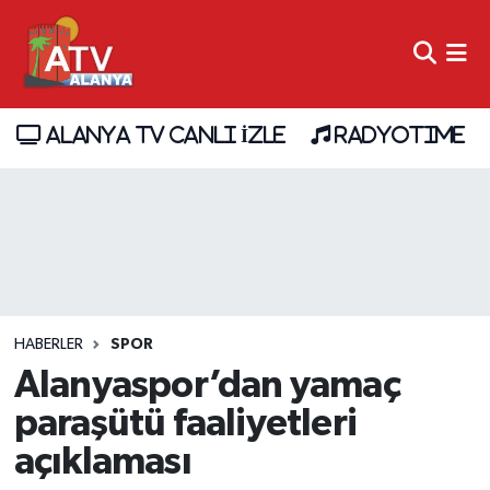
ALANYA TV CANLI İZLE
RADYOTIME
HABERLER
SPOR
Alanyaspor’dan yamaç
paraşütü faaliyetleri
açıklaması