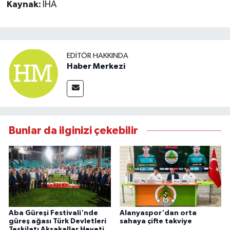
Kaynak:
İHA
EDITÖR HAKKINDA
Haber Merkezi
Bunlar da ilginizi çekebilir
Aba Güreşi Festivali'nde
Alanyaspor'dan orta
güreş ağası Türk Devletleri
sahaya çifte takviye
Teşkilatı Aksakallar Heyeti