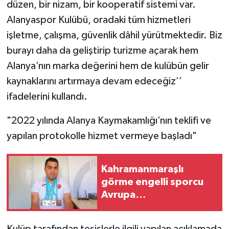
düzen, bir nizam, bir kooperatif sistemi var.
Alanyaspor Kulübü, oradaki tüm hizmetleri
işletme, çalışma, güvenlik dâhil yürütmektedir. Biz
burayı daha da geliştirip turizme açarak hem
Alanya’nın marka değerini hem de kulübün gelir
kaynaklarını artırmaya devam edeceğiz’’
ifadelerini kullandı.
"2022 yılında Alanya Kaymakamlığı’nın teklifi ve
yapılan protokolle hizmet vermeye başladı"
Kahramanmaraşlı
görme engelli sporcu
Avrupa
Şampiyonası'ndan 4
madalyayla döndü
Kulüp tarafından tesislerle ilgili yapılan açıklamada