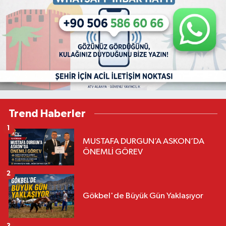
Trend Haberler
1
MUSTAFA DURGUN’A ASKON’DA
ÖNEMLİ GÖREV
2
Gökbel'de Büyük Gün Yaklaşıyor