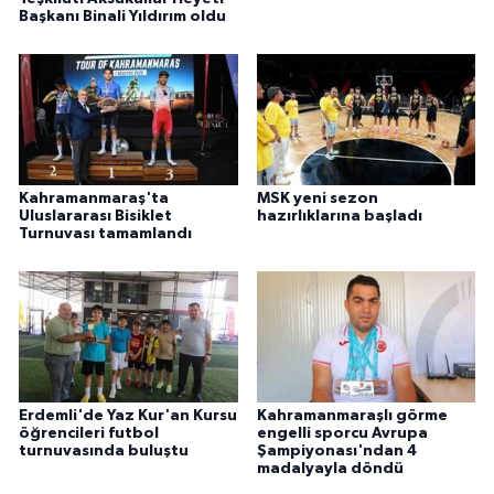
Başkanı Binali Yıldırım oldu
Kahramanmaraş'ta
MSK yeni sezon
Uluslararası Bisiklet
hazırlıklarına başladı
Turnuvası tamamlandı
Erdemli'de Yaz Kur'an Kursu
Kahramanmaraşlı görme
öğrencileri futbol
engelli sporcu Avrupa
turnuvasında buluştu
Şampiyonası'ndan 4
madalyayla döndü