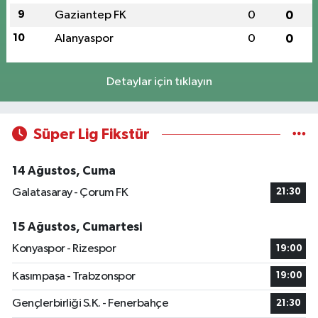
9
Gaziantep FK
0
0
10
Alanyaspor
0
0
Detaylar için tıklayın
Süper Lig Fikstür
14 Ağustos, Cuma
Galatasaray - Çorum FK
21:30
15 Ağustos, Cumartesi
Konyaspor - Rizespor
19:00
Kasımpaşa - Trabzonspor
19:00
Gençlerbirliği S.K. - Fenerbahçe
21:30