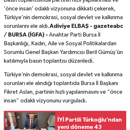
basın toplantısında partinin hızlı yapılanması ve
'önce insan' odaklı vizyonuna dikkati çekerek,
Türkiye'nin demokrasi, sosyal devlet ve kalkınma
sorunlarını ele aldı.
Adiviye ELBAŞ - gazeteabc
/ BURSA (İGFA) -
Anahtar Parti Bursa İl
Başkanlığı, Kadın, Aile ve Sosyal Politikalardan
Sorumlu Genel Başkan Yardımcısı Beril Gümüş’ün
katılımıyla basın toplantısı düzenledi.
Türkiye’nin demokrasi, sosyal devlet ve kalkınma
sorunları ele alındığı toplantıda Bursa İl Başkanı
Fikret Aslan, partinin hızlı yapılanmasını ve “önce
insan” odaklı vizyonunu vurguladı.
İYİ Partili Türkoğlu’ndan
yeni döneme 43