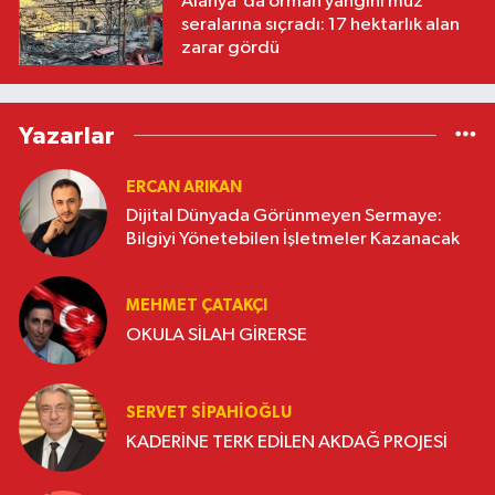
Alanya'da orman yangını muz
seralarına sıçradı: 17 hektarlık alan
zarar gördü
Yazarlar
ERCAN ARIKAN
Dijital Dünyada Görünmeyen Sermaye:
Bilgiyi Yönetebilen İşletmeler Kazanacak
MEHMET ÇATAKÇI
OKULA SİLAH GİRERSE
SERVET SİPAHİOĞLU
KADERİNE TERK EDİLEN AKDAĞ PROJESİ