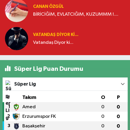
CANAN ÖZGÜL
BİRİCİĞİM, EVLATCIĞIM, KUZUMMM !....
VATANDAŞ DIYOR KI...
Vatandaş Diyor ki...
Süper Lig Puan Durumu
Süper Lig
#
Takım
O
P
1
Amed
0
0
2
Erzurumspor FK
0
0
3
Başakşehir
0
0