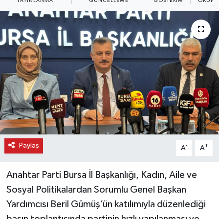
YAYINLANMA
GÜNCELLEME
GÖSTERIM
OKUNM
Paylaş
-
+
A
A
Anahtar Parti Bursa İl Başkanlığı, Kadın, Aile ve
Sosyal Politikalardan Sorumlu Genel Başkan
Yardımcısı Beril Gümüş’ün katılımıyla düzenlediği