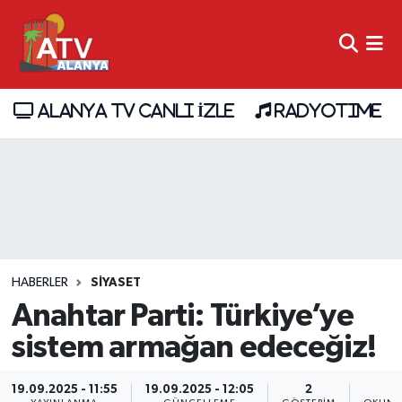
ALANYA TV CANLI İZLE
RADYOTIME
HABERLER
SİYASET
Anahtar Parti: Türkiye’ye
sistem armağan edeceğiz!
19.09.2025 - 11:55
19.09.2025 - 12:05
2
2