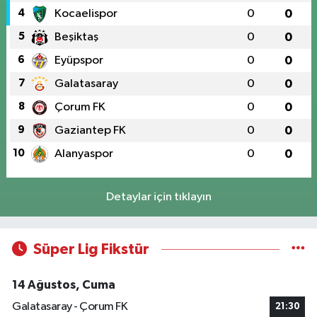
4
Kocaelispor
0
0
5
Beşiktaş
0
0
6
Eyüpspor
0
0
7
Galatasaray
0
0
8
Çorum FK
0
0
9
Gaziantep FK
0
0
10
Alanyaspor
0
0
Detaylar için tıklayın
Süper Lig Fikstür
14 Ağustos, Cuma
Galatasaray - Çorum FK
21:30