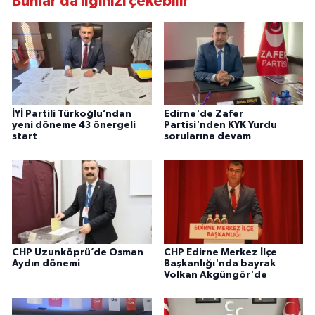
Bunlar da ilginizi çekebilir
İYİ Partili Türkoğlu’ndan
Edirne'de Zafer
yeni döneme 43 önergeli
Partisi'nden KYK Yurdu
start
sorularına devam
CHP Uzunköprü’de Osman
CHP Edirne Merkez İlçe
Aydın dönemi
Başkanlığı'nda bayrak
Volkan Akgüngör'de