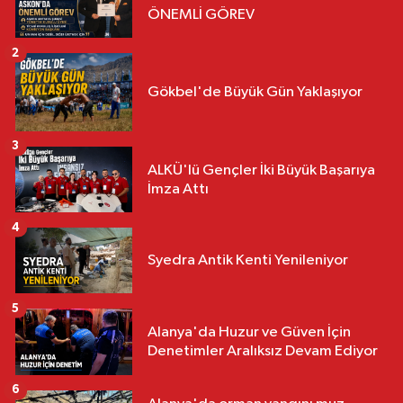
ÖNEMLİ GÖREV
2
Gökbel'de Büyük Gün Yaklaşıyor
3
ALKÜ'lü Gençler İki Büyük Başarıya
İmza Attı
4
Syedra Antik Kenti Yenileniyor
5
Alanya'da Huzur ve Güven İçin
Denetimler Aralıksız Devam Ediyor
6