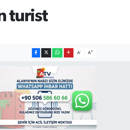
 turist
-
+
A
A