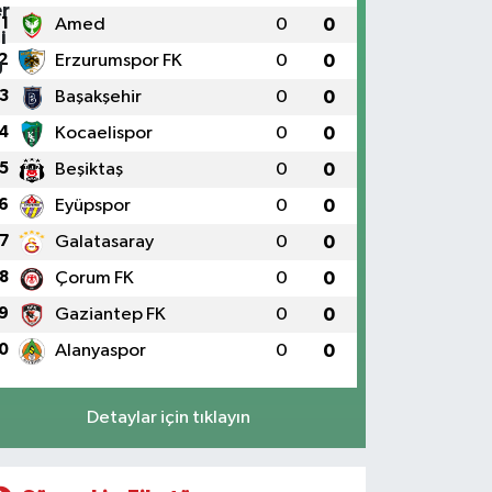
1
Amed
0
0
2
Erzurumspor FK
0
0
3
Başakşehir
0
0
4
Kocaelispor
0
0
5
Beşiktaş
0
0
6
Eyüpspor
0
0
7
Galatasaray
0
0
8
Çorum FK
0
0
9
Gaziantep FK
0
0
0
Alanyaspor
0
0
Detaylar için tıklayın