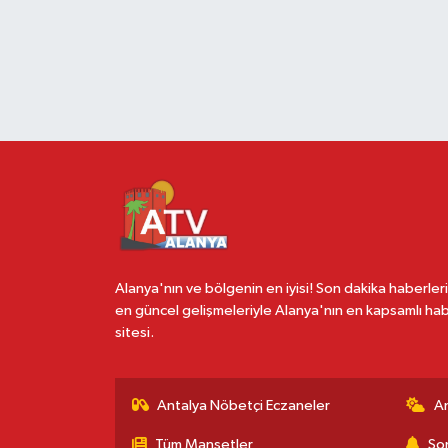
Alanya'nın ve bölgenin en iyisi! Son dakika haberleri
en güncel gelişmeleriyle Alanya'nın en kapsamlı ha
sitesi.
Antalya Nöbetçi Eczaneler
A
Tüm Manşetler
Son