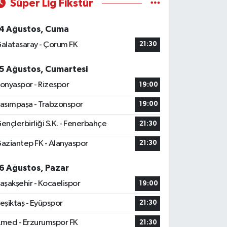
Süper Lig Fikstür
4 Ağustos, Cuma
alatasaray - Çorum FK
21:30
5 Ağustos, Cumartesi
onyaspor - Rizespor
19:00
asımpaşa - Trabzonspor
19:00
ençlerbirliği S.K. - Fenerbahçe
21:30
aziantep FK - Alanyaspor
21:30
6 Ağustos, Pazar
aşakşehir - Kocaelispor
19:00
eşiktaş - Eyüpspor
21:30
med - Erzurumspor FK
21:30