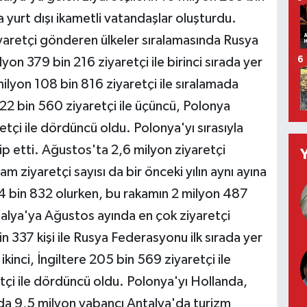
 yurt dışı ikametli vatandaşlar oluşturdu.
yaretçi gönderen ülkeler sıralamasında Rusya
on 379 bin 216 ziyaretçi ile birinci sırada yer
6
ilyon 108 bin 816 ziyaretçi ile sıralamada
922 bin 560 ziyaretçi ile üçüncü, Polonya
tçi ile dördüncü oldu. Polonya'yı sırasıyla
 etti. Ağustos'ta 2,6 milyon ziyaretçi
 ziyaretçi sayısı da bir önceki yılın aynı ayına
4 bin 832 olurken, bu rakamın 2 milyon 487
alya'ya Ağustos ayında en çok ziyaretçi
 337 kişi ile Rusya Federasyonu ilk sırada yer
ikinci, İngiltere 205 bin 569 ziyaretçi ile
çi ile dördüncü oldu. Polonya'yı Hollanda,
a 9,5 milyon yabancı Antalya'da turizm