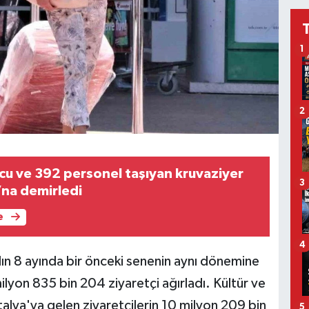
1
2
lcu ve 392 personel taşıyan kruvaziyer
3
’na demirledi
e
4
ılın 8 ayında bir önceki senenin aynı dönemine
lyon 835 bin 204 ziyaretçi ağırladı. Kültür ve
talya'ya gelen ziyaretçilerin 10 milyon 209 bin
5