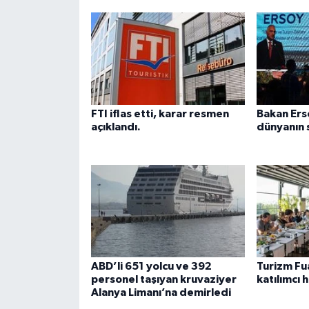
FTI iflas etti, karar resmen
Bakan Ers
açıklandı.
dünyanın 
ABD’li 651 yolcu ve 392
Turizm Fua
personel taşıyan kruvaziyer
katılımcı 
Alanya Limanı’na demirledi