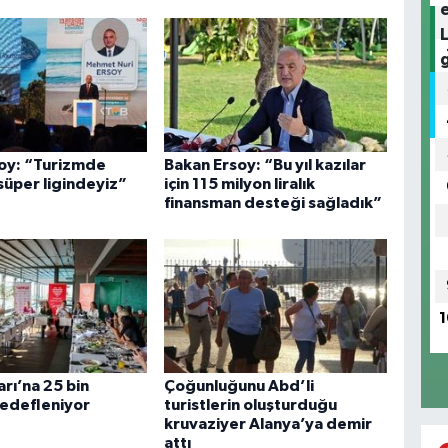
oy: “Turizmde
Bakan Ersoy: “Bu yıl kazılar
süper ligindeyiz”
için 115 milyon liralık
finansman desteği sağladık”
1
rı’na 25 bin
Çoğunluğunu Abd’li
hedefleniyor
turistlerin oluşturduğu
kruvaziyer Alanya’ya demir
attı