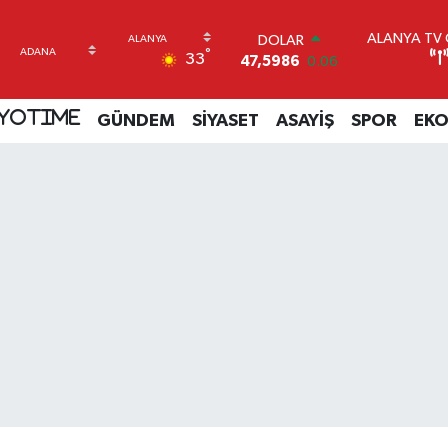
ALANYA TV C
DOLAR
°
33
47,5986
0.06
EURO
55,0700
0.1
YOTIME
GÜNDEM
SİYASET
ASAYİŞ
SPOR
EK
STERLİN
64,2438
0.21
GRAM ALTIN
6518.23
0.39
BİST100
13.768
48
BITCOIN
64.602,05
0.69