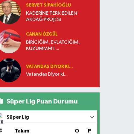
SERVET SİPAHİOĞLU
KADERİNE TERK EDİLEN
AKDAĞ PROJESİ
CANAN ÖZGÜL
BİRİCİĞİM, EVLATCIĞIM,
KUZUMMM !....
VATANDAŞ DIYOR KI...
Vatandaş Diyor ki...
Süper Lig Puan Durumu
Süper Lig
#
Takım
O
P