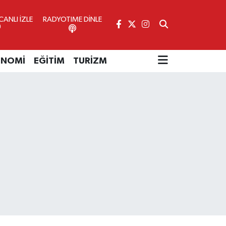
ANLI İZLE
RADYOTIME DİNLE
ONOMİ
EĞİTİM
TURİZM