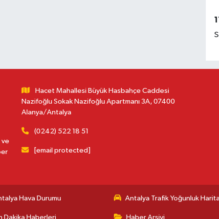
1
S
Hacet Mahallesi Büyük Hasbahçe Caddesi
Nazifoğlu Sokak Nazifoğlu Apartmanı 3A, 07400
Alanya/Antalya
(0242) 522 18 51
 ve
[email protected]
ber
ntalya Hava Durumu
Antalya Trafik Yoğunluk Harita
 Dakika Haberleri
Haber Arşivi