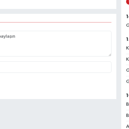
1
G
1
K
K
G
G
1
B
B
A