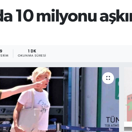
a 10 milyonu aşkın
9
1 DK
ERIM
OKUNMA SÜRESI