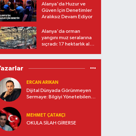
Alanya'da Huzur ve
Güven İçin Denetimler
Aralıksız Devam Ediyor
Alanya'da orman
yangını muz seralarına
sıçradı: 17 hektarlık alan
zarar gördü
Yazarlar
ERCAN ARIKAN
Dijital Dünyada Görünmeyen
Sermaye: Bilgiyi Yönetebilen
İşletmeler Kazanacak
MEHMET ÇATAKÇI
OKULA SİLAH GİRERSE