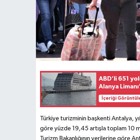
ABD’li 651 yo
Alanya Limanı
İçeriği Görüntül
Türkiye turizminin başkenti Antalya, y
göre yüzde 19,45 artışla toplam 10 mi
Turizm Bakanlığının verilerine göre An