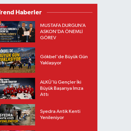
Trend Haberler
MUSTAFA DURGUN’A
ASKON’DA ÖNEMLİ
GÖREV
Gökbel'de Büyük Gün
Yaklaşıyor
ALKÜ'lü Gençler İki
Büyük Başarıya İmza
Attı
Syedra Antik Kenti
Yenileniyor