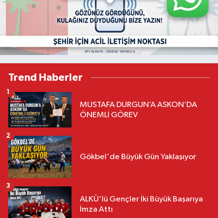
Trend Haberler
1
MUSTAFA DURGUN’A ASKON’DA
ÖNEMLİ GÖREV
2
Gökbel'de Büyük Gün Yaklaşıyor
3
ALKÜ'lü Gençler İki Büyük Başarıya
İmza Attı