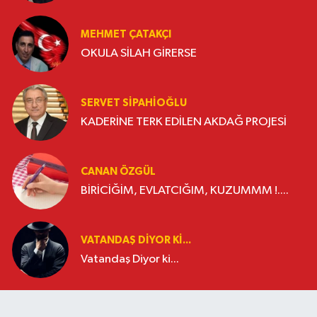
MEHMET ÇATAKÇI
OKULA SİLAH GİRERSE
SERVET SİPAHİOĞLU
KADERİNE TERK EDİLEN AKDAĞ PROJESİ
CANAN ÖZGÜL
BİRİCİĞİM, EVLATCIĞIM, KUZUMMM !....
VATANDAŞ DIYOR KI...
Vatandaş Diyor ki...