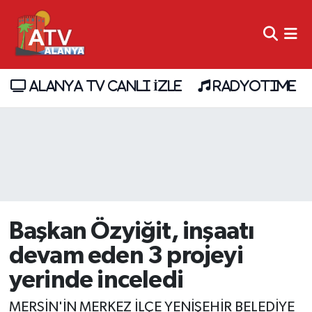
ALANYA TV CANLI İZLE
RADYOTIME
Başkan Özyiğit, inşaatı
devam eden 3 projeyi
yerinde inceledi
MERSİN'İN MERKEZ İLÇE YENİŞEHİR BELEDİYE