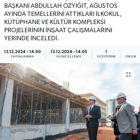
BAŞKANI ABDULLAH ÖZYİĞİT, AĞUSTOS
AYINDA TEMELLERİNİ ATTIKLARI İLKOKUL,
KÜTÜPHANE VE KÜLTÜR KOMPLEKSİ
PROJELERİNİN İNŞAAT ÇALIŞMALARINI
YERİNDE İNCELEDİ.
13.12.2024 - 14:00
13.12.2024 - 14:05
1
4
YAYINLANMA
GÜNCELLEME
GÖSTERIM
OKUNMA