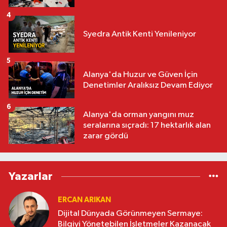
4
Syedra Antik Kenti Yenileniyor
5
Alanya'da Huzur ve Güven İçin
Denetimler Aralıksız Devam Ediyor
6
Alanya'da orman yangını muz
seralarına sıçradı: 17 hektarlık alan
zarar gördü
Yazarlar
ERCAN ARIKAN
Dijital Dünyada Görünmeyen Sermaye:
Bilgiyi Yönetebilen İşletmeler Kazanacak