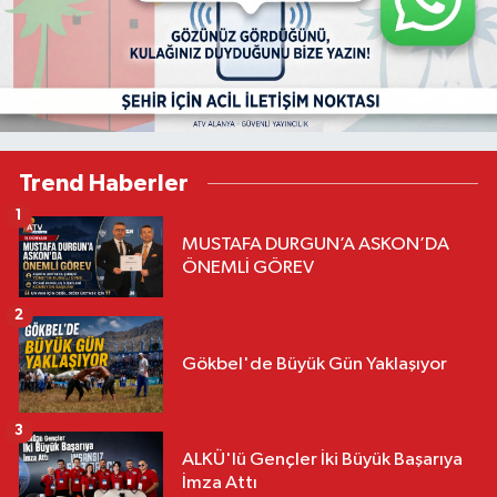
Trend Haberler
1
MUSTAFA DURGUN’A ASKON’DA
ÖNEMLİ GÖREV
2
Gökbel'de Büyük Gün Yaklaşıyor
3
ALKÜ'lü Gençler İki Büyük Başarıya
İmza Attı