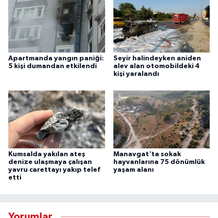
Apartmanda yangın paniği:
Seyir halindeyken aniden
5 kişi dumandan etkilendi
alev alan otomobildeki 4
kişi yaralandı
Kumsalda yakılan ateş
Manavgat'ta sokak
denize ulaşmaya çalışan
hayvanlarına 75 dönümlük
yavru carettayı yakıp telef
yaşam alanı
etti
Yorumlar