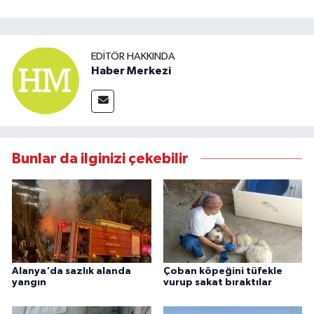
EDITÖR HAKKINDA
Haber Merkezi
Bunlar da ilginizi çekebilir
Alanya'da sazlık alanda
Çoban köpeğini tüfekle
yangın
vurup sakat bıraktılar