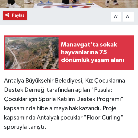
Paylaş
-
+
A
A
Manavgat'ta sokak
hayvanlarına 75
dönümlük yaşam alanı
Antalya Büyükşehir Belediyesi, Kız Çocuklarına
Destek Derneği tarafından açılan "Pusula:
Çocuklar için Sporla Katılım Destek Programı"
kapsamında hibe almaya hak kazandı. Proje
kapsamında Antalyalı çocuklar "Floor Curling"
sporuyla tanıştı.