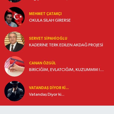
MEHMET ÇATAKÇI
OKULA SİLAH GİRERSE
SERVET SİPAHİOĞLU
KADERİNE TERK EDİLEN AKDAĞ PROJESİ
CANAN ÖZGÜL
BİRİCİĞİM, EVLATCIĞIM, KUZUMMM !....
VATANDAŞ DIYOR KI...
Vatandaş Diyor ki...