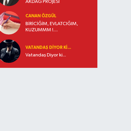
AKDAĞ PROJESİ
CANAN ÖZGÜL
BİRİCİĞİM, EVLATCIĞIM,
KUZUMMM !....
VATANDAŞ DIYOR KI...
Vatandaş Diyor ki...