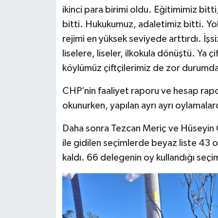
ikinci para birimi oldu. Eğitimimiz bitt
bitti. Hukukumuz, adaletimiz bitti. Yo
rejimi en yüksek seviyede arttırdı. İşs
liselere, liseler, ilkokula dönüştü. Ya ç
köylümüz çiftçilerimiz de zor durumd
CHP’nin faaliyet raporu ve hesap rap
okunurken, yapılan ayrı ayrı oylamalarda
Daha sonra Tezcan Meriç ve Hüseyin Ç
ile gidilen seçimlerde beyaz liste 43 
kaldı. 66 delegenin oy kullandığı seçi