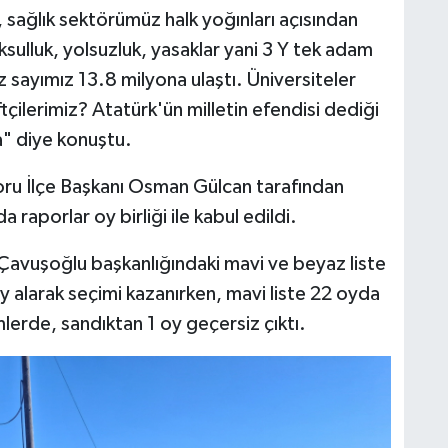
i, sağlık sektörümüz halk yoğınları açısından
ksulluk, yolsuzluk, yasaklar yani 3 Y tek adam
iz sayımız 13.8 milyona ulaştı. Üniversiteler
iftçilerimiz? Atatürk'ün milletin efendisi dediği
a" diye konuştu.
oru İlçe Başkanı Osman Gülcan tarafından
 raporlar oy birliği ile kabul edildi.
avuşoğlu başkanlığındaki mavi ve beyaz liste
oy alarak seçimi kazanırken, mavi liste 22 oyda
mlerde, sandıktan 1 oy geçersiz çıktı.