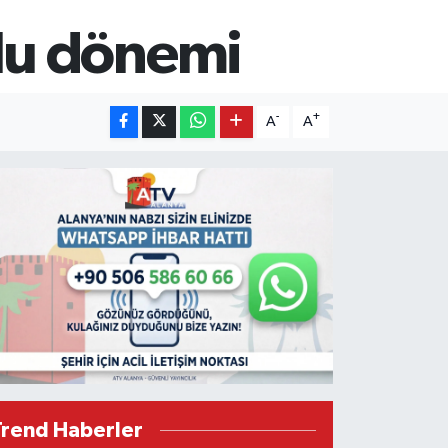
lu dönemi
-
+
A
A
Trend Haberler