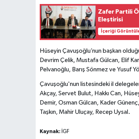
Zafer Partili
Eleştirisi
İçeriği Görüntül
Hüseyin Çavuşoğlu’nun başkan olduğu 
Devrim Çelik, Mustafa Gülcan, Elif Ka
Pelvanoğlu, Barış Sönmez ve Yusuf Yör
Çavuşoğlu'nun listesindeki il delegele
Akçay, Servet Bulut, Hakkı Can, Hüse
Demir, Osman Gülcan, Kader Günenç, 
Taşkın, Mahir Uluçay, Recep Uysal.
Kaynak:
İGF