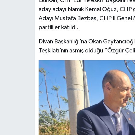
Gürkan, CHP Edirne eski il başkanı Fe
aday adayı Namık Kemal Oğuz, CHP 
Adayı Mustafa Bezbaş, CHP İl Genel Me
partililer katıldı.
Divan Başkanlığı’na Okan Gaytancıoğlu
Teşkilatı’nın asmış olduğu “Özgür Çeli