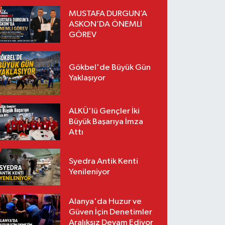
MUSTAFA DURGUN’A
ASKON’DA ÖNEMLİ
GÖREV
Gökbel'de Büyük Gün
Yaklaşıyor
ALKÜ'lü Gençler İki
Büyük Başarıya İmza
Attı
Syedra Antik Kenti
Yenileniyor
Alanya'da Huzur ve
Güven İçin Denetimler
Aralıksız Devam Ediyor