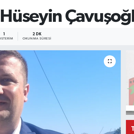
 Hüseyin Çavuşoğ
1
2 DK
STERIM
OKUNMA SÜRESI