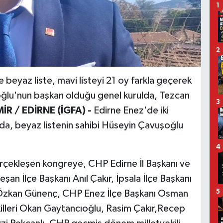
1
2
beyaz liste, mavi listeyi 21 oy farkla geçerek
ğlu'nun başkan olduğu genel kurulda, Tezcan
3
R / EDİRNE (İGFA) -
Edirne Enez'de iki
nda, beyaz listenin sahibi Hüseyin Çavuşoğlu
4
çekleşen kongreye, CHP Edirne İl Başkanı ve
an İlçe Başkanı Anıl Çakır, İpsala İlçe Başkanı
5
 Özkan Günenç, CHP Enez İlçe Başkanı Osman
lleri Okan Gaytancıoğlu, Rasim Çakır,Recep