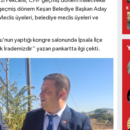
vzi Pekcanlı, CHP geçmiş dönem milletvekili
geçmiş dönem Keşan Belediye Başkan Aday
6
clis üyeleri, belediye meclis üyeleri ve
'nun yaptığı kongre salonunda İpsala İlçe
k İrademizdir” yazan pankartta ilgi çekti.