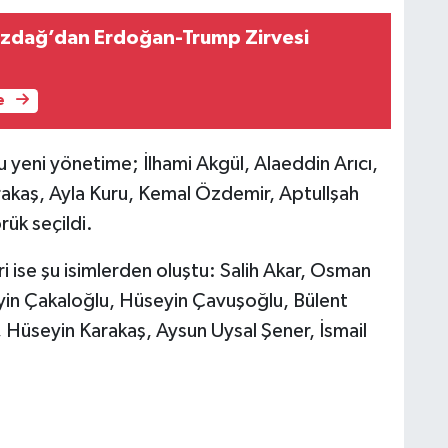
 Özdağ’dan Erdoğan-Trump Zirvesi
e
yeni yönetime; İlhami Akgül, Alaeddin Arıcı,
rakaş, Ayla Kuru, Kemal Özdemir, Aptullşah
ük seçildi.
ri ise şu isimlerden oluştu: Salih Akar, Osman
yin Çakaloğlu, Hüseyin Çavuşoğlu, Bülent
Hüseyin Karakaş, Aysun Uysal Şener, İsmail