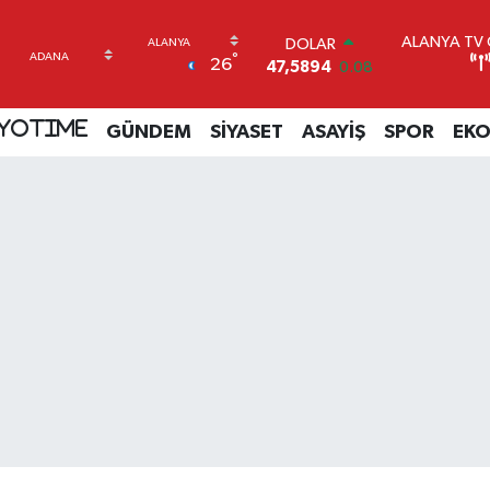
ALANYA TV C
DOLAR
°
26
47,5894
0.08
EURO
55,0398
-0.02
YOTIME
GÜNDEM
SİYASET
ASAYİŞ
SPOR
EK
STERLİN
64,1581
0.16
GRAM ALTIN
6508.83
4.44
BİST100
13.703
11
BITCOIN
64.927,78
1.32