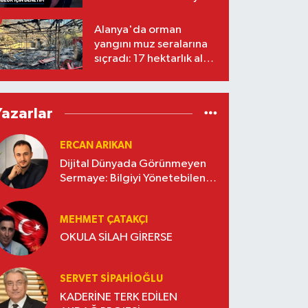
Alanya'da orman
yangını muz seralarına
sıçradı: 17 hektarlık alan
zarar gördü
Yazarlar
ERCAN ARIKAN
Dijital Dünyada Görünmeyen
Sermaye: Bilgiyi Yönetebilen
İşletmeler Kazanacak
MEHMET ÇATAKÇI
OKULA SİLAH GİRERSE
SERVET SİPAHİOĞLU
KADERİNE TERK EDİLEN