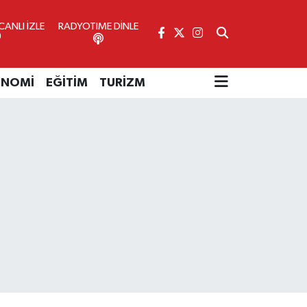
ANLI İZLE
RADYOTIME DİNLE
ONOMİ
EĞİTİM
TURİZM