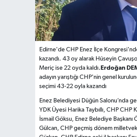
Edirne'de CHP Enez İlçe Kongresi'nde 
kazandı. 43 oy alarak Hüseyin Çavuşo
Meriç ise 22 oyda kaldı.
Erdoğan DEMİ
adayın yarıştığı CHP'nin genel kurulu
seçimi 43-22 oyla kazandı
Enez Belediyesi Düğün Salonu’nda ger
YDK Üyesi Harika Taybıllı, CHP CHP Keş
İsmail Göksu, Enez Belediye Başkanı
Gülcan, CHP geçmiş dönem milletveki