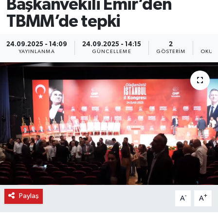
Başkanvekili Emir’den
TBMM’de tepki
24.09.2025 - 14:09
24.09.2025 - 14:15
2
YAYINLANMA
GÜNCELLEME
GÖSTERIM
OKUN
Paylaş
-
+
A
A