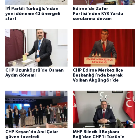
İYİ Partili Türkoğlu’ndan
Edirne'de Zafer
yeni döneme 43 önergeli
Partisi'nden KYK Yurdu
start
sorularına devam
CHP Uzunköprü’de Osman
CHP Edirne Merkez İlçe
Aydın dönemi
Başkanlığı'nda bayrak
Volkan Akgüngör'de
CHP Keşan'da Anıl Çakır
MHP Bilecik İl Başkanı
güven tazeledi
Bağ’dan CHP’li Tüzün’e