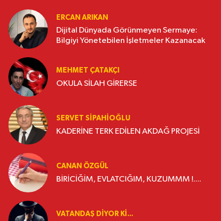
ERCAN ARIKAN
Dijital Dünyada Görünmeyen Sermaye:
Bilgiyi Yönetebilen İşletmeler Kazanacak
MEHMET ÇATAKÇI
OKULA SİLAH GİRERSE
SERVET SİPAHİOĞLU
KADERİNE TERK EDİLEN AKDAĞ PROJESİ
CANAN ÖZGÜL
BİRİCİĞİM, EVLATCIĞIM, KUZUMMM !....
VATANDAŞ DIYOR KI...