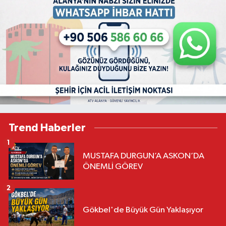
Trend Haberler
1
MUSTAFA DURGUN’A ASKON’DA
ÖNEMLİ GÖREV
2
Gökbel'de Büyük Gün Yaklaşıyor