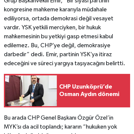
Grup Başkanvekili Emir, “Bir siyasi partinin
kongresine mahkeme kararıyla müdahale
ediliyorsa, ortada demokrasi değil vesayet
vardır. YSK yetkili merciyken, bir hukuk
mahkemesinin bu yetkiyi gasp etmesi kabul
edilemez. Bu, CHP’ye değil, demokrasiye
darbedir” dedi. Emir, partinin YSK’ya itiraz
edeceğini ve süreci yargıya taşıyacağını belirtti.
CHP Uzunköprü’de
Osman Aydın dönemi
Bu arada CHP Genel Başkanı Özgür Özel’in
MYK’sı da acil toplandı; kararın “hukuken yok