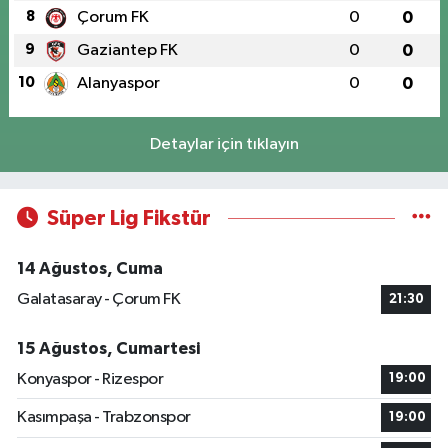
8
Çorum FK
0
0
9
Gaziantep FK
0
0
10
Alanyaspor
0
0
Detaylar için tıklayın
Süper Lig Fikstür
14 Ağustos, Cuma
Galatasaray - Çorum FK
21:30
15 Ağustos, Cumartesi
Konyaspor - Rizespor
19:00
Kasımpaşa - Trabzonspor
19:00