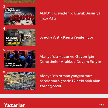
3
ALKÜ'lü Gençler İki Büyük Başarıya
İmza Attı
4
Syedra Antik Kenti Yenileniyor
5
Alanya'da Huzur ve Güven İçin
Denetimler Aralıksız Devam Ediyor
6
Alanya'da orman yangını muz
seralarına sıçradı: 17 hektarlık alan
zarar gördü
Yazarlar