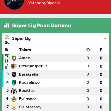
Vatandaş Diyor ki...
Süper Lig Puan Durumu
Süper Lig
#
Takım
O
P
1
Amed
0
0
2
Erzurumspor FK
0
0
3
Başakşehir
0
0
4
Kocaelispor
0
0
5
Beşiktaş
0
0
6
Eyüpspor
0
0
7
Galatasaray
0
0