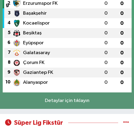
2
Erzurumspor FK
0
0
3
Başakşehir
0
0
4
Kocaelispor
0
0
5
Beşiktaş
0
0
6
Eyüpspor
0
0
7
Galatasaray
0
0
8
Çorum FK
0
0
9
Gaziantep FK
0
0
10
Alanyaspor
0
0
Detaylar için tıklayın
Süper Lig Fikstür