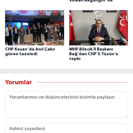
Volkan Akgüngör'de
CHP Keşan'da Anıl Çakır
MHP Bilecik İl Başkanı
güven tazeledi
Bağ’dan CHP’li Tüzün’e
tepki
Yorumlar