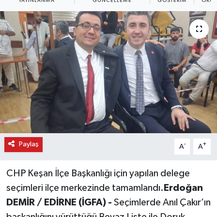
YAYINLANMA
GÜNCELLEME
GÖSTERIM
OKUN
Paylaş
-
+
A
A
CHP Keşan İlçe Başkanlığı için yapılan delege
seçimleri ilçe merkezinde tamamlandı.
Erdoğan
DEMİR / EDİRNE (İGFA) -
Seçimlerde Anıl Çakır’ın