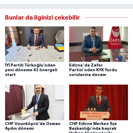
Bunlar da ilginizi çekebilir
İYİ Partili Türkoğlu’ndan
Edirne'de Zafer
yeni döneme 43 önergeli
Partisi'nden KYK Yurdu
start
sorularına devam
CHP Uzunköprü’de Osman
CHP Edirne Merkez İlçe
Aydın dönemi
Başkanlığı'nda bayrak