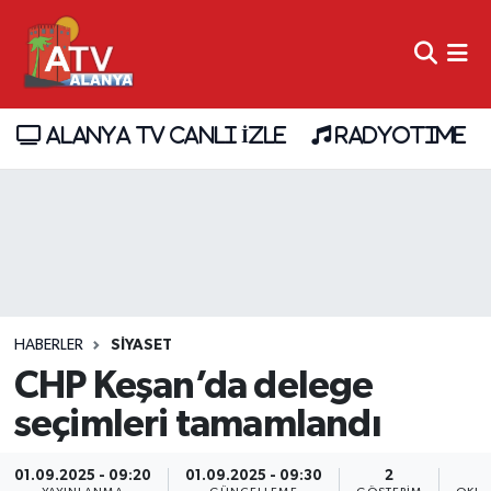
ALANYA TV CANLI İZLE
RADYOTIME
HABERLER
SİYASET
CHP Keşan’da delege
seçimleri tamamlandı
01.09.2025 - 09:20
01.09.2025 - 09:30
2