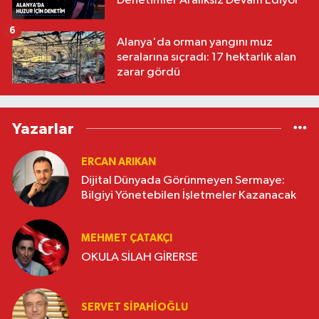
Denetimler Aralıksız Devam Ediyor
6
Alanya'da orman yangını muz
seralarına sıçradı: 17 hektarlık alan
zarar gördü
Yazarlar
ERCAN ARIKAN
Dijital Dünyada Görünmeyen Sermaye:
Bilgiyi Yönetebilen İşletmeler Kazanacak
MEHMET ÇATAKÇI
OKULA SİLAH GİRERSE
SERVET SİPAHİOĞLU