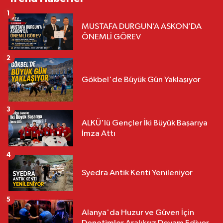
1
MUSTAFA DURGUN’A ASKON’DA
ÖNEMLİ GÖREV
2
Gökbel'de Büyük Gün Yaklaşıyor
3
ALKÜ'lü Gençler İki Büyük Başarıya
İmza Attı
4
Syedra Antik Kenti Yenileniyor
5
Alanya'da Huzur ve Güven İçin