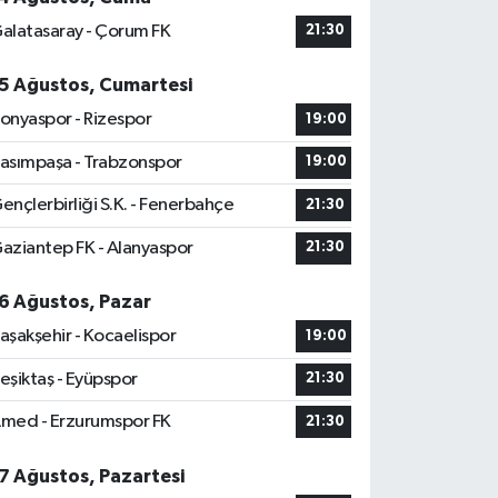
alatasaray - Çorum FK
21:30
5 Ağustos, Cumartesi
onyaspor - Rizespor
19:00
asımpaşa - Trabzonspor
19:00
ençlerbirliği S.K. - Fenerbahçe
21:30
aziantep FK - Alanyaspor
21:30
6 Ağustos, Pazar
aşakşehir - Kocaelispor
19:00
eşiktaş - Eyüpspor
21:30
med - Erzurumspor FK
21:30
7 Ağustos, Pazartesi