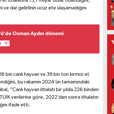
 et ithalatına 13,1 milyar dolar ödendiğini,
ni ve dar gelirlinin ucuz ete ulaşamadığını
6
ü’de Osman Aydın dönemi
e
in canlı hayvan ve 39 bin ton kırmızı et
dendiğini, bu rakamın 2024’ün tamamındaki
ıbal, "Canlı hayvan ithalatı bir yılda 226 binden
. TÜİK verilerine göre, 2022’den sonra ithalatın
ğını ifade etti.