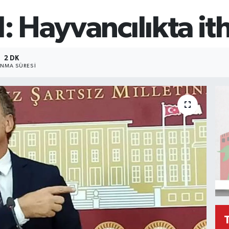
: Hayvancılıkta ith
2 DK
NMA SÜRESI