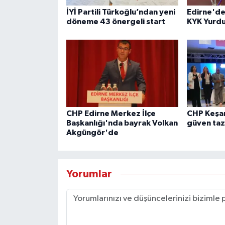
İYİ Partili Türkoğlu’ndan yeni
Edirne'de
döneme 43 önergeli start
KYK Yurdu
CHP Edirne Merkez İlçe
CHP Keşan
Başkanlığı'nda bayrak Volkan
güven taz
Akgüngör'de
Yorumlar