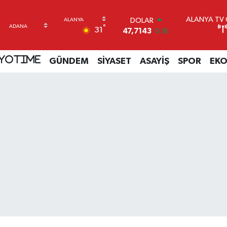
ALANYA TV C
DOLAR
°
31
47,7143
0.16
EURO
55,0317
-0.02
YOTIME
GÜNDEM
SİYASET
ASAYİŞ
SPOR
EK
STERLİN
64,2463
0.07
GRAM ALTIN
6574.81
1.44
BİST100
13.799
70
BITCOIN
64.225,61
-0.63