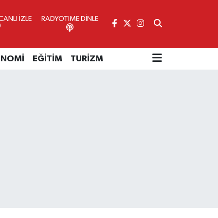
ANLI İZLE
RADYOTIME DİNLE
ONOMİ
EĞİTİM
TURİZM