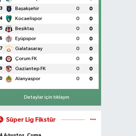
3
Başakşehir
0
0
4
Kocaelispor
0
0
5
Beşiktaş
0
0
6
Eyüpspor
0
0
7
Galatasaray
0
0
8
Çorum FK
0
0
9
Gaziantep FK
0
0
0
Alanyaspor
0
0
Detaylar için tıklayın
Süper Lig Fikstür
4 Ağustos, Cuma