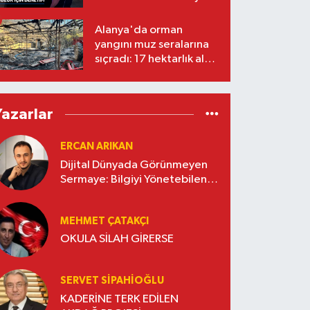
Alanya'da orman
yangını muz seralarına
sıçradı: 17 hektarlık alan
zarar gördü
Yazarlar
ERCAN ARIKAN
Dijital Dünyada Görünmeyen
Sermaye: Bilgiyi Yönetebilen
İşletmeler Kazanacak
MEHMET ÇATAKÇI
OKULA SİLAH GİRERSE
SERVET SİPAHİOĞLU
KADERİNE TERK EDİLEN