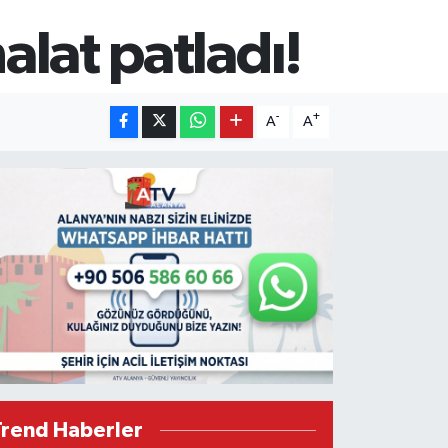
alat patladı!
-
+
A
A
Trend Haberler