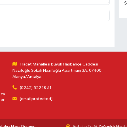
S
Hacet Mahallesi Büyük Hasbahçe Caddesi
Nazifoğlu Sokak Nazifoğlu Apartmanı 3A, 07400
Alanya/Antalya
(0242) 522 18 51
 ve
[email protected]
ber
ntalya Hava Durumu
Antalya Trafik Yoğunluk Harita