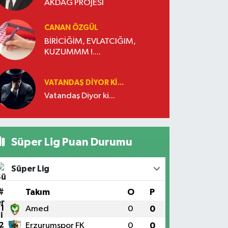
AKDAĞ PROJESİ
CANAN ÖZGÜL
BİRİCİĞİM, EVLATCIĞIM,
KUZUMMM !....
VATANDAŞ DIYOR KI...
Vatandaş Diyor ki...
Süper Lig Puan Durumu
Süper Lig
#
Takım
O
P
1
Amed
0
0
2
Erzurumspor FK
0
0