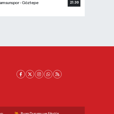
amsunspor - Göztepe
21:30
sı
Puan Durumu ve Fikstür