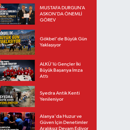
MUSTAFA DURGUN’A
ASKON’DA ÖNEMLİ
GÖREV
Gökbel'de Büyük Gün
Yaklaşıyor
ALKÜ'lü Gençler İki
Büyük Başarıya İmza
Attı
Syedra Antik Kenti
Yenileniyor
Alanya'da Huzur ve
Güven İçin Denetimler
Aralıksız Devam Ediyor