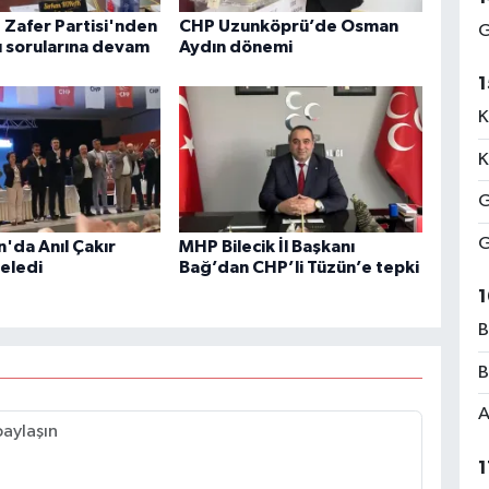
 Zafer Partisi'nden
CHP Uzunköprü’de Osman
G
 sorularına devam
Aydın dönemi
1
K
K
G
G
'da Anıl Çakır
MHP Bilecik İl Başkanı
eledi
Bağ’dan CHP’li Tüzün’e tepki
1
B
B
A
1