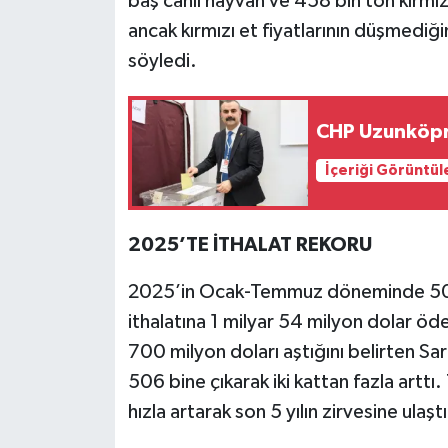
baş canlı hayvan ve 458 bin ton kırmızı
ancak kırmızı et fiyatlarının düşmediği
söyledi.
CHP Uzunköpr
İçeriği Görüntül
2025’TE İTHALAT REKORU
2025’in Ocak-Temmuz döneminde 506 b
ithalatına 1 milyar 54 milyon dolar ö
700 milyon doları aştığını belirten Sar
506 bine çıkarak iki kattan fazla arttı
hızla artarak son 5 yılın zirvesine ulaştı