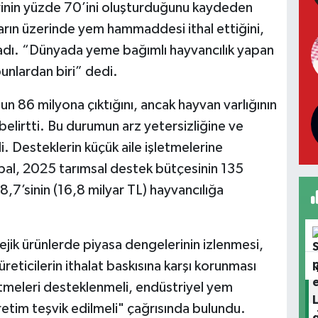
erinin yüzde 70’ini oluşturduğunu kaydeden
oların üzerinde yem hammaddesi ithal ettiğini,
dı. “Dünyada yeme bağımlı hayvancılık yapan
bunlardan biri” dedi.
n 86 milyona çıktığını, ancak hayvan varlığının
elirtti. Bu durumun arz yetersizliğine ve
di. Desteklerin küçük aile işletmelerine
bal, 2025 tarımsal destek bütçesinin 135
7’sinin (16,8 milyar TL) hayvancılığa
atejik ürünlerde piyasa dengelerinin izlenmesi,
üreticilerin ithalat baskısına karşı korunması
letmeleri desteklenmeli, endüstriyel yem
üretim teşvik edilmeli" çağrısında bulundu.