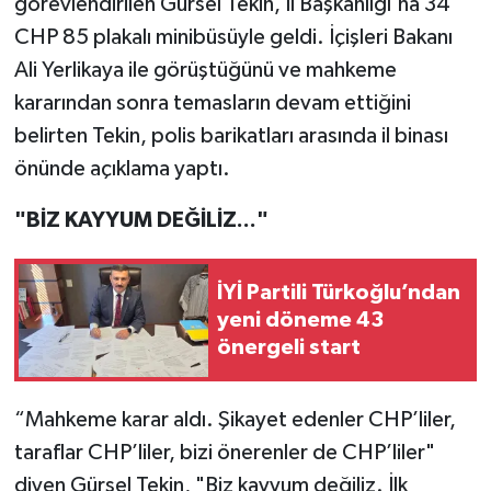
görevlendirilen Gürsel Tekin, İl Başkanlığı'na 34
CHP 85 plakalı minibüsüyle geldi. İçişleri Bakanı
Ali Yerlikaya ile görüştüğünü ve mahkeme
kararından sonra temasların devam ettiğini
belirten Tekin, polis barikatları arasında il binası
önünde açıklama yaptı.
"BİZ KAYYUM DEĞİLİZ..."
İYİ Partili Türkoğlu’ndan
yeni döneme 43
önergeli start
“Mahkeme karar aldı. Şikayet edenler CHP’liler,
taraflar CHP’liler, bizi önerenler de CHP’liler"
diyen Gürsel Tekin, "Biz kayyum değiliz. İlk