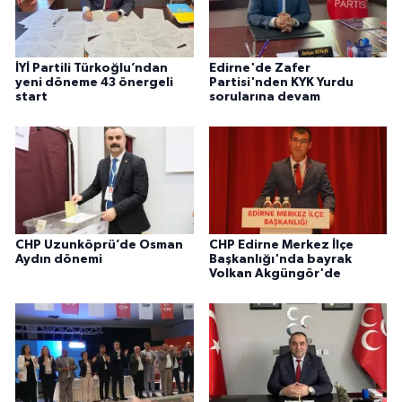
İYİ Partili Türkoğlu’ndan
Edirne'de Zafer
yeni döneme 43 önergeli
Partisi'nden KYK Yurdu
start
sorularına devam
CHP Uzunköprü’de Osman
CHP Edirne Merkez İlçe
Aydın dönemi
Başkanlığı'nda bayrak
Volkan Akgüngör'de