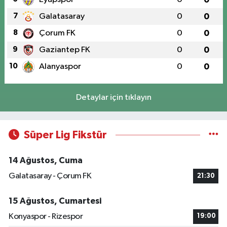
7
Galatasaray
0
0
8
Çorum FK
0
0
9
Gaziantep FK
0
0
10
Alanyaspor
0
0
Detaylar için tıklayın
Süper Lig Fikstür
14 Ağustos, Cuma
Galatasaray - Çorum FK
21:30
15 Ağustos, Cumartesi
Konyaspor - Rizespor
19:00