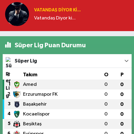
VATANDAŞ DIYOR KI...
Vatandaş Diyor ki...
Süper Lig Puan Durumu
Süper Lig
#
Takım
O
P
1
Amed
0
0
2
Erzurumspor FK
0
0
3
Başakşehir
0
0
4
Kocaelispor
0
0
5
Beşiktaş
0
0
6
Eyüpspor
0
0