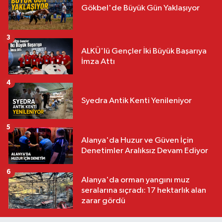
Gökbel'de Büyük Gün Yaklaşıyor
3
ALKÜ'lü Gençler İki Büyük Başarıya
İmza Attı
4
Syedra Antik Kenti Yenileniyor
5
Alanya'da Huzur ve Güven İçin
Denetimler Aralıksız Devam Ediyor
6
Alanya'da orman yangını muz
seralarına sıçradı: 17 hektarlık alan
zarar gördü