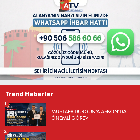
Trend Haberler
1
MUSTAFA DURGUN’A ASKON’DA
ÖNEMLİ GÖREV
2