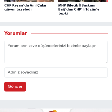
CHP Keşan'da Anıl Çakır
MHP Bilecik İl Başkanı
güven tazeledi
Bağ’dan CHP’li Tüzün’e
tepki
Yorumlar
Gönder