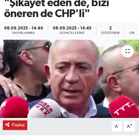
"Şikayet eden de, bizi
öneren de CHP'li"
08.09.2025 - 14:40
08.09.2025 - 14:45
2
YAYINLANMA
GÜNCELLEME
GÖSTERIM
OKUN
Paylaş
-
+
A
A