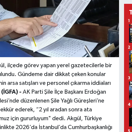
1
2
ül, ilçede görev yapan yerel gazetecilerle bir
ulundu. Gündeme dair dikkat çeken konular
3
in arsa satışları ve personel çıkarma iddiaları
(İGFA) -
AK Parti Şile İlçe Başkanı Erdoğan
esi’nde düzenlenen Şile Yağlı Güreşleri’ne
4
şekkür ederek, “2 yıl aradan sonra ata
muz için gururluyum" dedi. Akgül, Türkiye
inlikte 2026’da İstanbul’da Cumhurbaşkanlığı
5