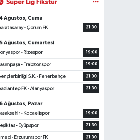
Süper Lig Fikstür
4 Ağustos, Cuma
alatasaray - Çorum FK
21:30
5 Ağustos, Cumartesi
onyaspor - Rizespor
19:00
asımpaşa - Trabzonspor
19:00
ençlerbirliği S.K. - Fenerbahçe
21:30
aziantep FK - Alanyaspor
21:30
6 Ağustos, Pazar
aşakşehir - Kocaelispor
19:00
eşiktaş - Eyüpspor
21:30
med - Erzurumspor FK
21:30