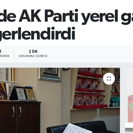
de AK Parti yerel g
erlendirdi
1
2 DK
TERIM
OKUNMA SÜRESI