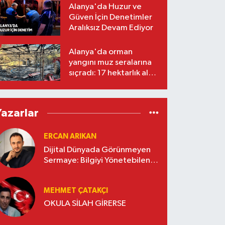
Alanya'da Huzur ve
Güven İçin Denetimler
Aralıksız Devam Ediyor
Alanya'da orman
yangını muz seralarına
sıçradı: 17 hektarlık alan
zarar gördü
Yazarlar
ERCAN ARIKAN
Dijital Dünyada Görünmeyen
Sermaye: Bilgiyi Yönetebilen
İşletmeler Kazanacak
MEHMET ÇATAKÇI
OKULA SİLAH GİRERSE