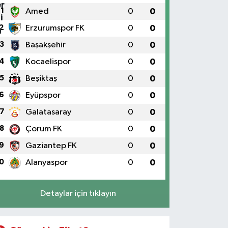
1
Amed
0
0
2
Erzurumspor FK
0
0
3
Başakşehir
0
0
4
Kocaelispor
0
0
5
Beşiktaş
0
0
6
Eyüpspor
0
0
7
Galatasaray
0
0
8
Çorum FK
0
0
9
Gaziantep FK
0
0
0
Alanyaspor
0
0
Detaylar için tıklayın