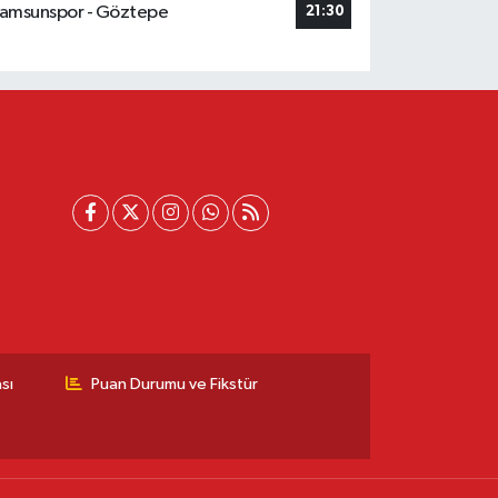
amsunspor - Göztepe
21:30
sı
Puan Durumu ve Fikstür