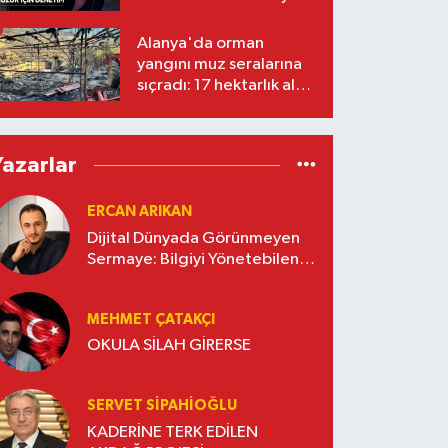
Alanya'da orman
yangını muz seralarına
sıçradı: 17 hektarlık alan
zarar gördü
Yazarlar
ERCAN ARIKAN
Dijital Dünyada Görünmeyen
Sermaye: Bilgiyi Yönetebilen
İşletmeler Kazanacak
MEHMET ÇATAKÇI
OKULA SİLAH GİRERSE
SERVET SİPAHİOĞLU
KADERİNE TERK EDİLEN