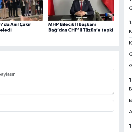
G
1
'da Anıl Çakır
MHP Bilecik İl Başkanı
eledi
Bağ’dan CHP’li Tüzün’e tepki
K
K
G
G
1
B
B
A
1