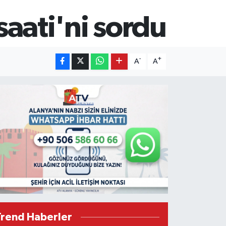
saati'ni sordu
-
+
A
A
Trend Haberler