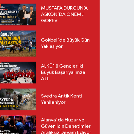
MUSTAFA DURGUN’A
ASKON’DA ÖNEMLİ
GÖREV
Gökbel'de Büyük Gün
Yaklaşıyor
ALKÜ'lü Gençler İki
Büyük Başarıya İmza
Attı
Syedra Antik Kenti
Yenileniyor
Alanya'da Huzur ve
Güven İçin Denetimler
Aralıksız Devam Ediyor