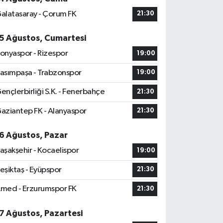
alatasaray - Çorum FK
21:30
5 Ağustos, Cumartesi
onyaspor - Rizespor
19:00
asımpaşa - Trabzonspor
19:00
ençlerbirliği S.K. - Fenerbahçe
21:30
aziantep FK - Alanyaspor
21:30
6 Ağustos, Pazar
aşakşehir - Kocaelispor
19:00
eşiktaş - Eyüpspor
21:30
med - Erzurumspor FK
21:30
7 Ağustos, Pazartesi