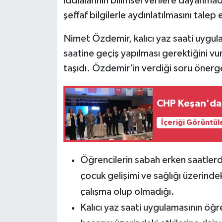
iddialarının bilimsel verilere dayanma
şeffaf bilgilerle aydınlatılmasını talep e
Nimet Özdemir, kalıcı yaz saati uygul
saatine geçiş yapılması gerektiğini v
taşıdı. Özdemir'in verdiği soru önerge
CHP Keşan'da 
İçeriği Görüntül
Öğrencilerin sabah erken saatlerd
çocuk gelişimi ve sağlığı üzerindek
çalışma olup olmadığı.
Kalıcı yaz saati uygulamasının öğre