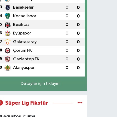
3
Başakşehir
0
0
4
Kocaelispor
0
0
5
Beşiktaş
0
0
6
Eyüpspor
0
0
7
Galatasaray
0
0
8
Çorum FK
0
0
9
Gaziantep FK
0
0
0
Alanyaspor
0
0
Detaylar için tıklayın
Süper Lig Fikstür
4 Ağustos, Cuma