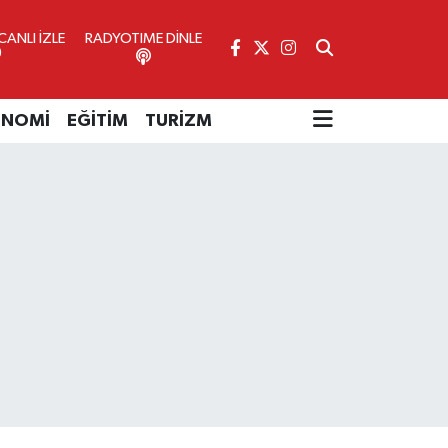
ANLI İZLE
RADYOTIME DİNLE
ONOMİ
EĞİTİM
TURİZM