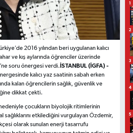
1
2
ürkiye’de 2016 yılından beri uygulanan kalıcı
ahar ve kış aylarında öğrenciler üzerinde
3
M’ne soru önergesi verdi.
İSTANBUL (İGFA) -
nergesinde kalıcı yaz saatinin sabah erken
nda kalan öğrencilerin sağlık, güvenlik ve
4
ğine dikkat çekti.
deniyle çocukların biyolojik ritimlerinin
5
l sağlıklarını etkilediğini vurgulayan Özdemir,
esi olarak sunulan enerji tasarrufu