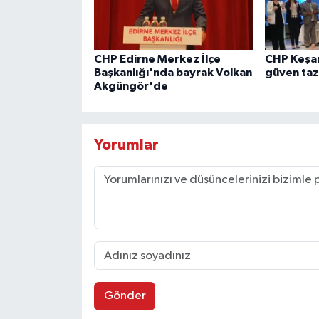
CHP Edirne Merkez İlçe
CHP Keşan
Başkanlığı'nda bayrak Volkan
güven taz
Akgüngör'de
Yorumlar
Gönder