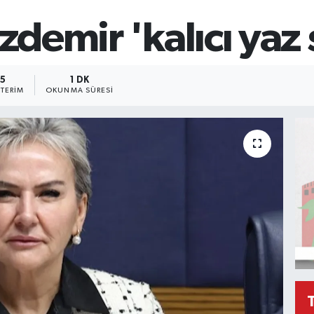
zdemir 'kalıcı yaz 
5
1 DK
TERIM
OKUNMA SÜRESI