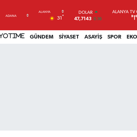
ALANYA TV C
DOLAR
°
31
47,7143
0.16
EURO
55,0317
-0.02
YOTIME
GÜNDEM
SİYASET
ASAYİŞ
SPOR
EK
STERLİN
64,2463
0.07
GRAM ALTIN
6574.81
1.44
BİST100
13.799
70
BITCOIN
64.225,61
-0.63