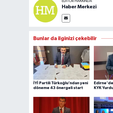
EDITÖR HAKKINDA
Haber Merkezi
Bunlar da ilginizi çekebilir
İYİ Partili Türkoğlu’ndan yeni
Edirne'de
döneme 43 önergeli start
KYK Yurdu