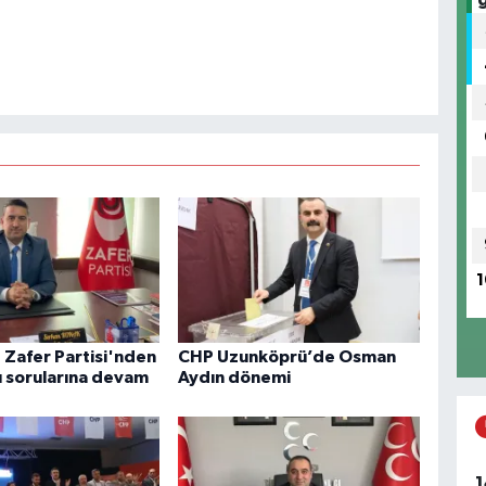
1
 Zafer Partisi'nden
CHP Uzunköprü’de Osman
 sorularına devam
Aydın dönemi
1