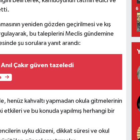
dığını belirterek, kamuoyunun tatmin edici ve
tti.
6
amasının yeniden gözden geçirilmesi ve kış
urgulayarak, bu taleplerini Meclis gündemine
sinde şu sorulara yanıt arandı:
Anıl Çakır güven tazeledi
e
e, henüz kahvaltı yapmadan okula gitmelerinin
i etkileri ve bu konuda yapılmış herhangi bir
ncilerin uyku düzeni, dikkat süresi ve okul