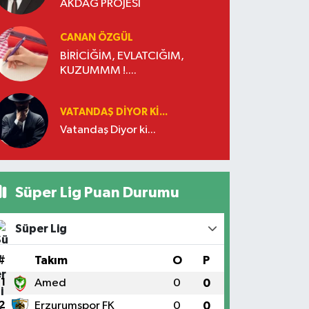
AKDAĞ PROJESİ
CANAN ÖZGÜL
BİRİCİĞİM, EVLATCIĞIM,
KUZUMMM !....
VATANDAŞ DIYOR KI...
Vatandaş Diyor ki...
Süper Lig Puan Durumu
Süper Lig
#
Takım
O
P
1
Amed
0
0
2
Erzurumspor FK
0
0