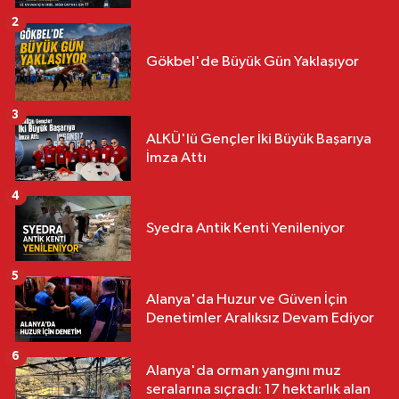
2
Gökbel'de Büyük Gün Yaklaşıyor
3
ALKÜ'lü Gençler İki Büyük Başarıya
İmza Attı
4
Syedra Antik Kenti Yenileniyor
5
Alanya'da Huzur ve Güven İçin
Denetimler Aralıksız Devam Ediyor
6
Alanya'da orman yangını muz
seralarına sıçradı: 17 hektarlık alan