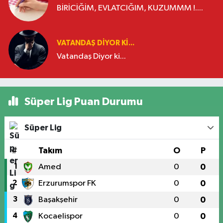
BİRİCİĞİM, EVLATCIĞIM, KUZUMMM !....
VATANDAŞ DIYOR KI...
Vatandaş Diyor ki...
Süper Lig Puan Durumu
Süper Lig
#
Takım
O
P
1
Amed
0
0
2
Erzurumspor FK
0
0
3
Başakşehir
0
0
4
Kocaelispor
0
0