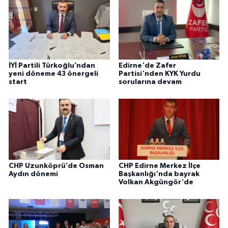
İYİ Partili Türkoğlu’ndan
Edirne'de Zafer
yeni döneme 43 önergeli
Partisi'nden KYK Yurdu
start
sorularına devam
CHP Uzunköprü’de Osman
CHP Edirne Merkez İlçe
Aydın dönemi
Başkanlığı'nda bayrak
Volkan Akgüngör'de