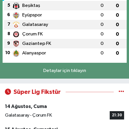
5
Beşiktaş
0
0
6
Eyüpspor
0
0
7
Galatasaray
0
0
8
Çorum FK
0
0
9
Gaziantep FK
0
0
10
Alanyaspor
0
0
Detaylar için tıklayın
Süper Lig Fikstür
14 Ağustos, Cuma
Galatasaray - Çorum FK
21:30