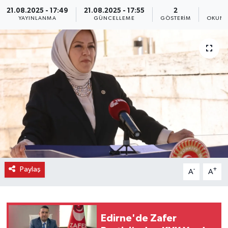
21.08.2025 - 17:49
21.08.2025 - 17:55
2
1
YAYINLANMA
GÜNCELLEME
GÖSTERIM
OKUNM
Paylaş
-
+
A
A
Edirne'de Zafer