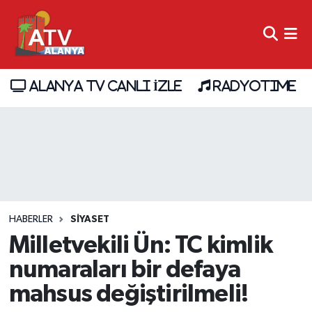
ALANYA TV CANLI İZLE
RADYOTIME
HABERLER
SİYASET
Milletvekili Ün: TC kimlik
numaraları bir defaya
mahsus değiştirilmeli!