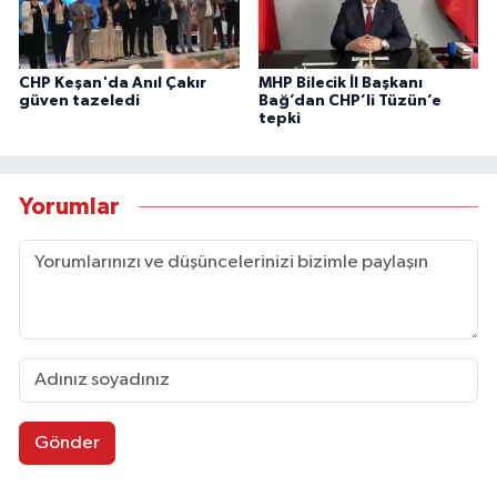
CHP Keşan'da Anıl Çakır
MHP Bilecik İl Başkanı
güven tazeledi
Bağ’dan CHP’li Tüzün’e
tepki
Yorumlar
Gönder