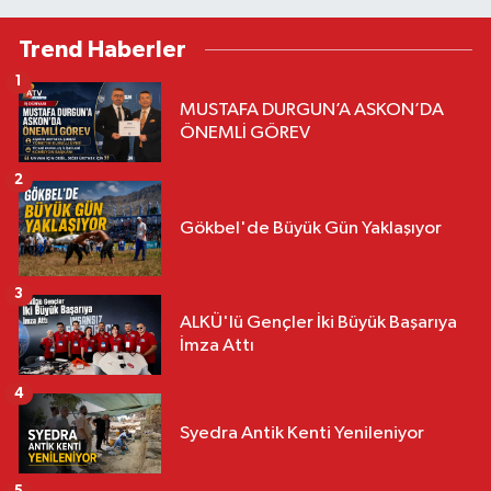
Trend Haberler
1
MUSTAFA DURGUN’A ASKON’DA
ÖNEMLİ GÖREV
2
Gökbel'de Büyük Gün Yaklaşıyor
3
ALKÜ'lü Gençler İki Büyük Başarıya
İmza Attı
4
Syedra Antik Kenti Yenileniyor