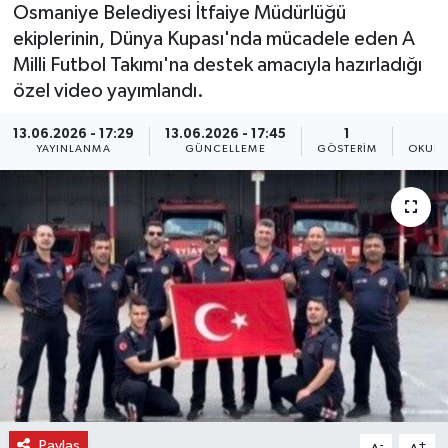
Osmaniye Belediyesi İtfaiye Müdürlüğü
ekiplerinin, Dünya Kupası'nda mücadele eden A
Milli Futbol Takımı'na destek amacıyla hazırladığı
özel video yayımlandı.
13.06.2026 - 17:29
13.06.2026 - 17:45
1
YAYINLANMA
GÜNCELLEME
GÖSTERIM
OKUNM
Paylaş
-
+