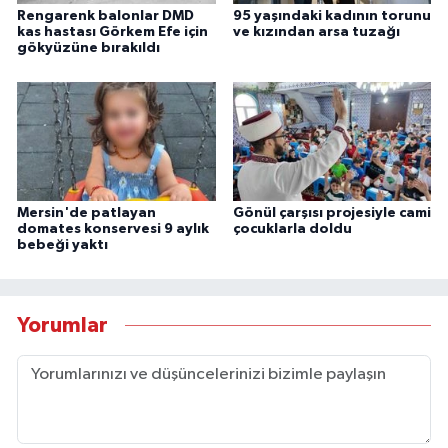
Rengarenk balonlar DMD
95 yaşındaki kadının torunu
kas hastası Görkem Efe için
ve kızından arsa tuzağı
gökyüzüne bırakıldı
Mersin'de patlayan
Gönül çarşısı projesiyle cami
domates konservesi 9 aylık
çocuklarla doldu
bebeği yaktı
Yorumlar