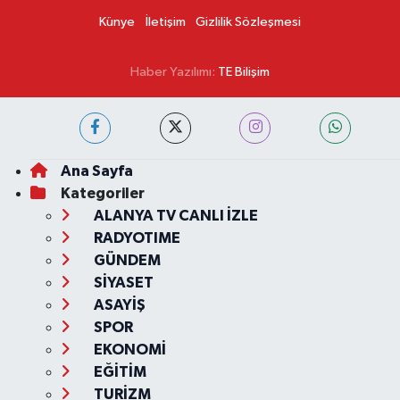
Künye
İletişim
Gizlilik Sözleşmesi
Haber Yazılımı:
TE Bilişim
Ana Sayfa
Kategoriler
ALANYA TV CANLI İZLE
RADYOTIME
GÜNDEM
SİYASET
ASAYİŞ
SPOR
EKONOMİ
EĞİTİM
TURİZM