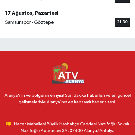
17 Ağustos, Pazartesi
Samsunspor - Göztepe
21:30
Alanya'nın ve bölgenin en iyisi! Son dakika haberleri ve en güncel
gelişmeleriyle Alanya'nın en kapsamlı haber sitesi.
Hacet Mahallesi Büyük Hasbahçe Caddesi Nazifoğlu Sokak
Nazifoğlu Apartmanı 3A, 07400 Alanya/Antalya