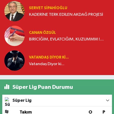
SERVET SİPAHİOĞLU
KADERİNE TERK EDİLEN AKDAĞ PROJESİ
CANAN ÖZGÜL
BİRİCİĞİM, EVLATCIĞIM, KUZUMMM !....
VATANDAŞ DIYOR KI...
Vatandaş Diyor ki...
Süper Lig Puan Durumu
Süper Lig
#
Takım
O
P