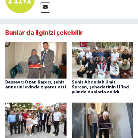
Bunlar da ilginizi çekebilir
Başsavcı Ozan Kapıcı, şehit
Şehit Abdullah Ümit
annesini evinde ziyaret etti
Sercan, şehadetinin 11'inci
yılında dualarla anıldı