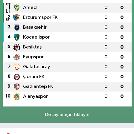
1
Amed
0
0
2
Erzurumspor FK
0
0
3
Başakşehir
0
0
4
Kocaelispor
0
0
5
Beşiktaş
0
0
6
Eyüpspor
0
0
7
Galatasaray
0
0
8
Çorum FK
0
0
9
Gaziantep FK
0
0
10
Alanyaspor
0
0
Detaylar için tıklayın