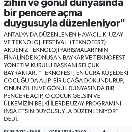
zihin ve gönül dünyasında
bir pencere açma
duygusuyla düzenleniyor"
ANTALYA'DA DÜZENLENEN HAVACILIK, UZAY
VE TEKNOLOJİ FESTİVALİ (TEKNOFEST)
AKDENİZ TEKNOLOJİ YARIŞMALARI’NIN
FİNALİNDE KONUŞAN BAYKAR VE TEKNOFEST
YÖNETİM KURULU BAŞKANI SELÇUK
BAYRAKTAR, “TEKNOFEST, EN ÜCRA KÖŞEDEKİ
ÇOCUĞU DA ALIP, BİR UÇAĞA DOKUNDURUP,
ONUN ZİHİN VE GÖNÜL DÜNYASINDA BİR
PENCERE AÇIP, O ÇOCUK GELSİN VE
ÜLKEMİZİN BELKİ İLERDE UZAY PROGRAMINI
İNŞA ETSİN DUYGUSUYLA DÜZENLENİYOR”
DEDİ.
07.09.2024 - 19:58
07.09.2024 - 20:05
4