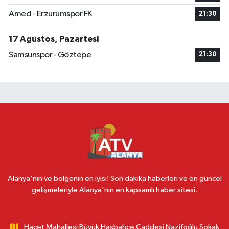
Amed - Erzurumspor FK
21:30
17 Ağustos, Pazartesi
Samsunspor - Göztepe
21:30
Alanya'nın ve bölgenin en iyisi! Son dakika haberleri ve en güncel
gelişmeleriyle Alanya'nın en kapsamlı haber sitesi.
Hacet Mahallesi Büyük Hasbahçe Caddesi Nazifoğlu Sokak