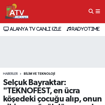
ALANYA TV CANLI İZLE
RADYOTIME
HABERLER
BİLİM VE TEKNOLOJİ
Selçuk Bayraktar:
"TEKNOFEST, en ücra
köşedeki çocuğu alıp, onun