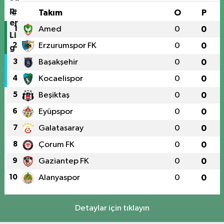
#
Takım
O
P
1
Amed
0
0
2
Erzurumspor FK
0
0
3
Başakşehir
0
0
4
Kocaelispor
0
0
5
Beşiktaş
0
0
6
Eyüpspor
0
0
7
Galatasaray
0
0
8
Çorum FK
0
0
9
Gaziantep FK
0
0
10
Alanyaspor
0
0
Detaylar için tıklayın