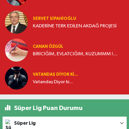
SERVET SİPAHİOĞLU
KADERİNE TERK EDİLEN AKDAĞ PROJESİ
CANAN ÖZGÜL
BİRİCİĞİM, EVLATCIĞIM, KUZUMMM !....
VATANDAŞ DIYOR KI...
Vatandaş Diyor ki...
Süper Lig Puan Durumu
Süper Lig