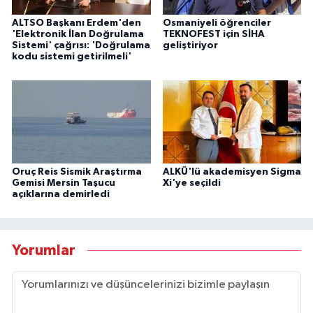
ALTSO Başkanı Erdem'den
Osmaniyeli öğrenciler
'Elektronik İlan Doğrulama
TEKNOFEST için SİHA
Sistemi' çağrısı: 'Doğrulama
geliştiriyor
kodu sistemi getirilmeli'
Oruç Reis Sismik Araştırma
ALKÜ'lü akademisyen Sigma
Gemisi Mersin Taşucu
Xi'ye seçildi
açıklarına demirledi
Yorumlar