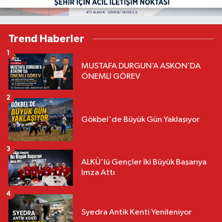
Trend Haberler
1
MUSTAFA DURGUN’A ASKON’DA
ÖNEMLİ GÖREV
2
Gökbel'de Büyük Gün Yaklaşıyor
3
ALKÜ'lü Gençler İki Büyük Başarıya
İmza Attı
4
Syedra Antik Kenti Yenileniyor