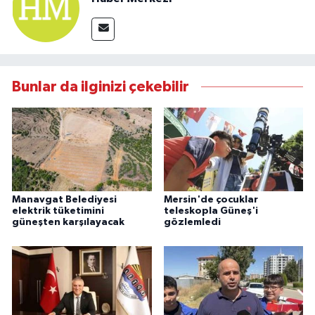
Bunlar da ilginizi çekebilir
Manavgat Belediyesi
Mersin'de çocuklar
elektrik tüketimini
teleskopla Güneş'i
güneşten karşılayacak
gözlemledi