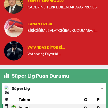
SERVET SİPAHİOĞLU
KADERİNE TERK EDİLEN AKDAĞ PROJESİ
CANAN ÖZGÜL
BİRİCİĞİM, EVLATCIĞIM, KUZUMMM !....
VATANDAŞ DIYOR KI...
Vatandaş Diyor ki...
Süper Lig Puan Durumu
Süper Lig
#
Takım
O
P
1
Amed
0
0