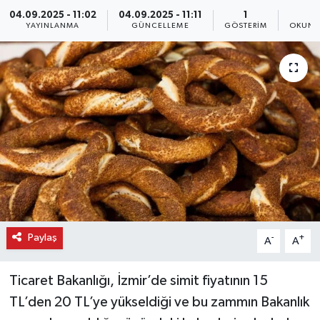
04.09.2025 - 11:02
04.09.2025 - 11:11
1
2
YAYINLANMA
GÜNCELLEME
GÖSTERIM
OKUNM
Paylaş
-
+
A
A
Ticaret Bakanlığı, İzmir’de simit fiyatının 15
TL’den 20 TL’ye yükseldiği ve bu zammın Bakanlık