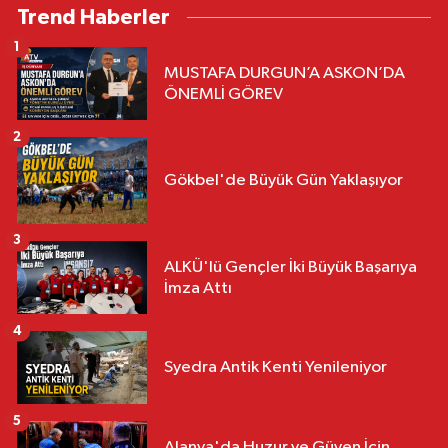
Trend Haberler
1
MUSTAFA DURGUN’A ASKON’DA
ÖNEMLİ GÖREV
2
Gökbel'de Büyük Gün Yaklaşıyor
3
ALKÜ'lü Gençler İki Büyük Başarıya
İmza Attı
4
Syedra Antik Kenti Yenileniyor
5
Alanya'da Huzur ve Güven İçin