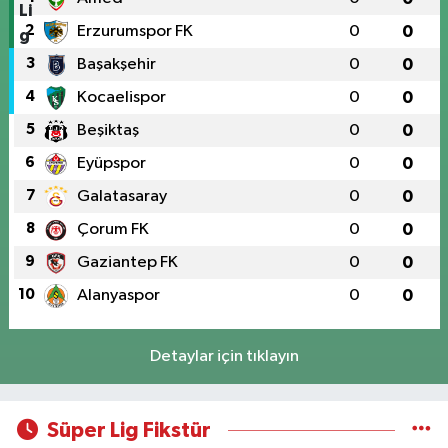
2
Erzurumspor FK
0
0
3
Başakşehir
0
0
4
Kocaelispor
0
0
5
Beşiktaş
0
0
6
Eyüpspor
0
0
7
Galatasaray
0
0
8
Çorum FK
0
0
9
Gaziantep FK
0
0
10
Alanyaspor
0
0
Detaylar için tıklayın
Süper Lig Fikstür