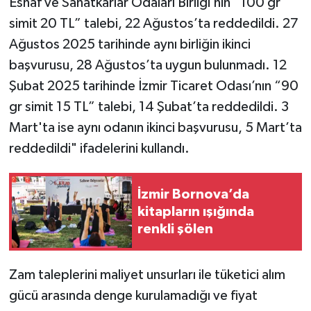
Esnaf ve Sanatkârlar Odaları Birliği’nin “100 gr
simit 20 TL” talebi, 22 Ağustos’ta reddedildi. 27
Ağustos 2025 tarihinde aynı birliğin ikinci
başvurusu, 28 Ağustos’ta uygun bulunmadı. 12
Şubat 2025 tarihinde İzmir Ticaret Odası’nın “90
gr simit 15 TL” talebi, 14 Şubat’ta reddedildi. 3
Mart'ta ise aynı odanın ikinci başvurusu, 5 Mart’ta
reddedildi" ifadelerini kullandı.
İzmir Bornova’da
kitapların ışığında
renkli şölen
Zam taleplerini maliyet unsurları ile tüketici alım
gücü arasında denge kurulamadığı ve fiyat