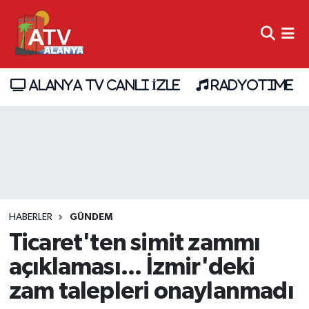
ALANYA TV CANLI İZLE
RADYOTIME
HABERLER
GÜNDEM
Ticaret'ten simit zammı
açıklaması... İzmir'deki
zam talepleri onaylanmadı