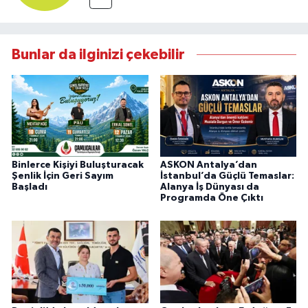
Bunlar da ilginizi çekebilir
Binlerce Kişiyi Buluşturacak
ASKON Antalya’dan
Şenlik İçin Geri Sayım
İstanbul’da Güçlü Temaslar:
Başladı
Alanya İş Dünyası da
Programda Öne Çıktı