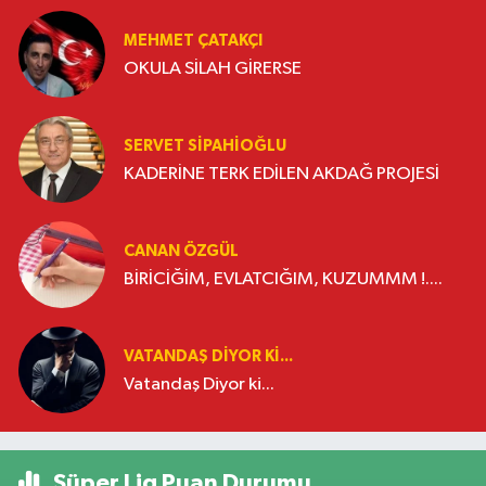
MEHMET ÇATAKÇI
OKULA SİLAH GİRERSE
SERVET SİPAHİOĞLU
KADERİNE TERK EDİLEN AKDAĞ PROJESİ
CANAN ÖZGÜL
BİRİCİĞİM, EVLATCIĞIM, KUZUMMM !....
VATANDAŞ DIYOR KI...
Vatandaş Diyor ki...
Süper Lig Puan Durumu