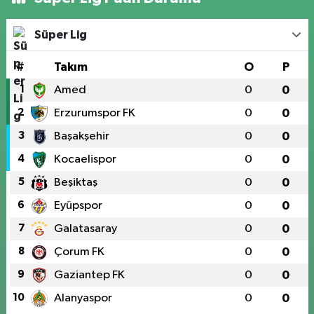
Süper Lig
#
Takım
O
P
1
Amed
0
0
2
Erzurumspor FK
0
0
3
Başakşehir
0
0
4
Kocaelispor
0
0
5
Beşiktaş
0
0
6
Eyüpspor
0
0
7
Galatasaray
0
0
8
Çorum FK
0
0
9
Gaziantep FK
0
0
10
Alanyaspor
0
0