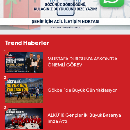
Trend Haberler
1
MUSTAFA DURGUN’A ASKON’DA
ÖNEMLİ GÖREV
2
Gökbel'de Büyük Gün Yaklaşıyor
3
ALKÜ'lü Gençler İki Büyük Başarıya
İmza Attı