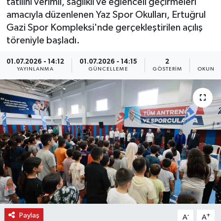
tatilini verimli, sağlıklı ve eğlenceli geçirmeleri
amacıyla düzenlenen Yaz Spor Okulları, Ertuğrul
Gazi Spor Kompleksi'nde gerçekleştirilen açılış
töreniyle başladı.
01.07.2026 - 14:12
01.07.2026 - 14:15
2
1
YAYINLANMA
GÜNCELLEME
GÖSTERIM
OKUNMA
Paylaş
-
+
A
A