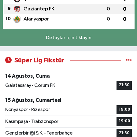
9
Gaziantep FK
0
0
10
Alanyaspor
0
0
Detaylar için tıklayın
Süper Lig Fikstür
14 Ağustos, Cuma
Galatasaray - Çorum FK
21:30
15 Ağustos, Cumartesi
Konyaspor - Rizespor
19:00
Kasımpaşa - Trabzonspor
19:00
Gençlerbirliği S.K. - Fenerbahçe
21:30