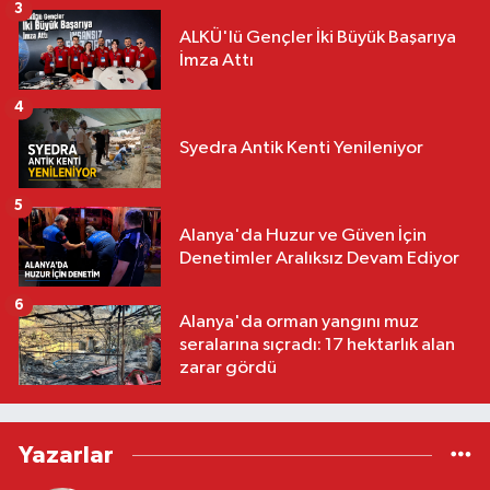
3
ALKÜ'lü Gençler İki Büyük Başarıya
İmza Attı
4
Syedra Antik Kenti Yenileniyor
5
Alanya'da Huzur ve Güven İçin
Denetimler Aralıksız Devam Ediyor
6
Alanya'da orman yangını muz
seralarına sıçradı: 17 hektarlık alan
zarar gördü
Yazarlar