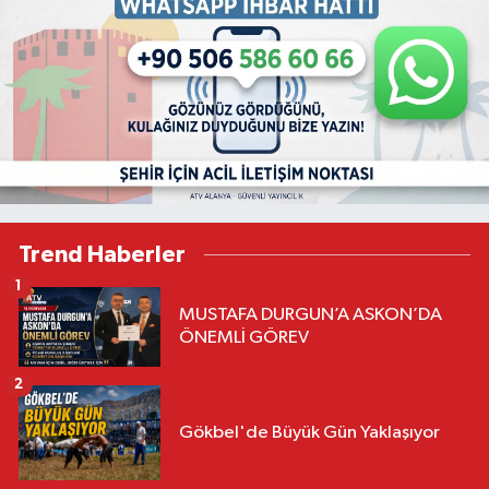
Trend Haberler
1
MUSTAFA DURGUN’A ASKON’DA
ÖNEMLİ GÖREV
2
Gökbel'de Büyük Gün Yaklaşıyor