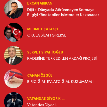
ERCAN ARIKAN
Dijital Dünyada Görünmeyen Sermaye:
Bilgiyi Yönetebilen İşletmeler Kazanacak
MEHMET ÇATAKÇI
OKULA SİLAH GİRERSE
SERVET SİPAHİOĞLU
KADERİNE TERK EDİLEN AKDAĞ PROJESİ
CANAN ÖZGÜL
BİRİCİĞİM, EVLATCIĞIM, KUZUMMM !....
VATANDAŞ DIYOR KI...
Vatandaş Diyor ki...