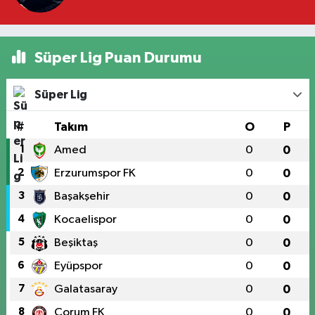
Süper Lig Puan Durumu
Süper Lig
#
Takım
O
P
1
Amed
0
0
2
Erzurumspor FK
0
0
3
Başakşehir
0
0
4
Kocaelispor
0
0
5
Beşiktaş
0
0
6
Eyüpspor
0
0
7
Galatasaray
0
0
8
Çorum FK
0
0