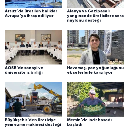
Arsuz'da üretilen balıklar
Alanya ve Gazipaşalı
Avrupa'ya ihraç ediliyor
yangınzede üreticilere sera
naylonu desteği
AOSB'de sanayi ve
Havamaş, yaz yoğunluğunu
üniversite iş birliği
ek seferlerle karşılıyor
Büyükşehir'den üreticiye
Mersin'de incir hasadı
yem ezme makinesi desteği
başladı