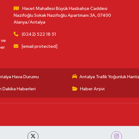
Hacet Mahallesi Büyük Hasbahçe Caddesi
Nazifoğlu Sokak Nazifoğlu Apartmanı 3A, 07400
Alanya/Antalya
(0242) 522 18 51
 ve
[email protected]
ber
ntalya Hava Durumu
Antalya Trafik Yoğunluk Harita
 Dakika Haberleri
Haber Arşivi