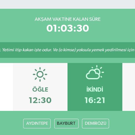
AKŞAM VAKTINE KALAN SÜRE
01:03:30
 Yetimi itip kakan işte odur. Ve (o kimse) yoksula yemek yedirilmesi içi
ÖĞLE
İKINDI
12:30
16:21
AYDINTEPE
BAYBURT
DEMİRÖZÜ