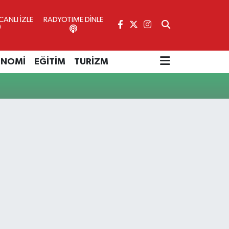
ANLI İZLE
RADYOTIME DİNLE
ONOMİ
EĞİTİM
TURİZM