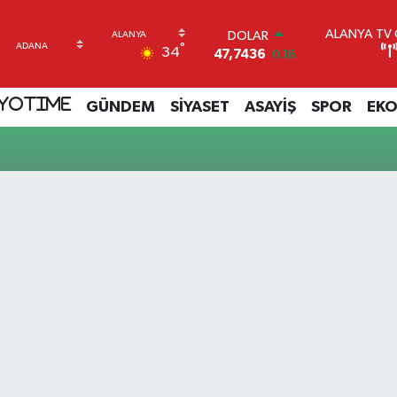
ALANYA TV C
DOLAR
°
34
47,7436
0.18
EURO
55,2510
0.32
YOTIME
GÜNDEM
SİYASET
ASAYİŞ
SPOR
EK
STERLİN
64,4811
0.38
GRAM ALTIN
6660.55
0.03
BİST100
13.779
-14
BITCOIN
64.944,08
-0.18