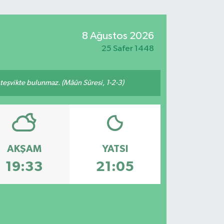
8 Ağustos 2026
25 Safer 1448
n teşvikte bulunmaz. (Mâûn Sûresi, 1-2-3)
AKŞAM
YATSI
19:33
21:05