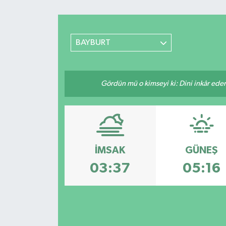
BAYBURT
Gördün mü o kimseyi ki: Dini inkâr eder.
İMSAK
GÜNEŞ
03:37
05:16