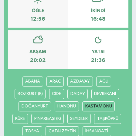
ÖĞLE
İKINDI
12:56
16:48
AKŞAM
YATSI
20:02
21:36
ABANA
ARAÇ
AZDAVAY
AĞLI
BOZKURT (K)
CİDE
DADAY
DEVREKANİ
DOĞANYURT
HANÖNÜ
KASTAMONU
KÜRE
PINARBAŞI (K)
SEYDİLER
TAŞKÖPRÜ
TOSYA
ÇATALZEYTİN
İHSANGAZİ