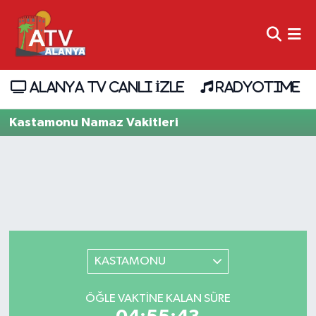
ALANYA TV CANLI İZLE
RADYOTIME
Kastamonu Namaz Vakitleri
KASTAMONU
ÖĞLE VAKTINE KALAN SÜRE