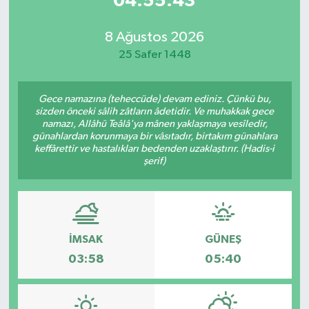
04:55:43
8 Ağustos 2026
25 Safer 1448
Gece namazına (teheccüde) devam ediniz. Çünkü bu,
sizden önceki sâlih zâtların âdetidir. Ve muhakkak gece
namazı, Allâhü Teâlâ'ya mânen yaklaşmaya vesîledir,
günahlardan korunmaya bir vâsıtadır, birtakım günahlara
keffârettir ve hastalıkları bedenden uzaklaştırır. (Hadis-i
şerif)
İMSAK
GÜNEŞ
03:58
05:40