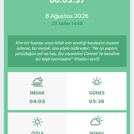
00:05:37
8 Ağustos 2026
25 Safer 1448
Kim bir hastayı veya Allah için sevdiği kardeşini ziyaret
ederse, bir melek, ona şöyle nidâ eder: "Ne iyi yaptın,
yürüdüğün yol ne hoş, (bu ziyaretle) Cennet'te kendine
bir köşk hazırladın!" (Hadis-i şerif)
İMSAK
GÜNEŞ
04:05
05:36
ÖĞLE
İKINDI