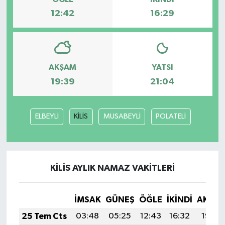
12:42
16:29
AKŞAM
YATSI
19:39
21:04
ELBEYLİ
KİLİS
MUSABEYLİ
POLATELİ
KİLİS AYLIK NAMAZ VAKITLERI
İMSAK
GÜNEŞ
ÖĞLE
İKINDI
AKŞA
25 Tem Cts
03:48
05:25
12:43
16:32
19:52