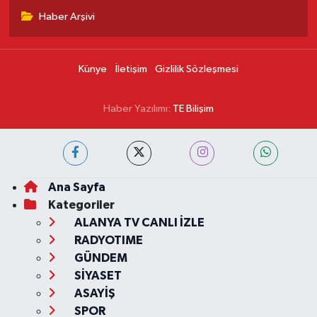
Haber Arşivi
Künye
İletişim
Gizlilik Sözleşmesi
Haber Yazılımı:
TE Bilişim
Ana Sayfa
Kategoriler
ALANYA TV CANLI İZLE
RADYOTIME
GÜNDEM
SİYASET
ASAYİŞ
SPOR