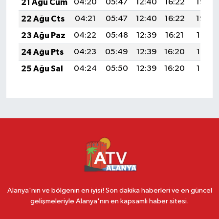
21 Ağu Cum
04:20
05:47
12:40
16:22
19:23
22 Ağu Cts
04:21
05:47
12:40
16:22
19:22
23 Ağu Paz
04:22
05:48
12:39
16:21
19:21
24 Ağu Pts
04:23
05:49
12:39
16:20
19:19
25 Ağu Sal
04:24
05:50
12:39
16:20
19:18
Alanya'nın ve bölgenin en iyisi! Son dakika haberleri ve en güncel
gelişmeleriyle Alanya'nın en kapsamlı haber sitesi.