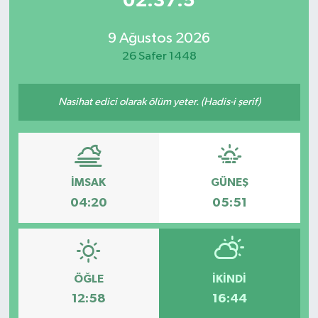
02:37:5
9 Ağustos 2026
26 Safer 1448
Nasihat edici olarak ölüm yeter. (Hadis-i şerif)
İMSAK
GÜNEŞ
04:20
05:51
ÖĞLE
İKINDI
12:58
16:44