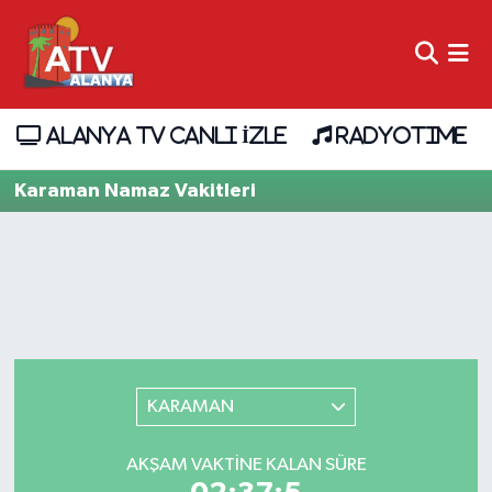
ALANYA TV CANLI İZLE
RADYOTIME
Karaman Namaz Vakitleri
KARAMAN
AKŞAM VAKTINE KALAN SÜRE