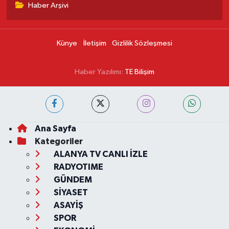
Haber Arşivi
Künye
İletişim
Gizlilik Sözleşmesi
Haber Yazılımı:
TE Bilişim
Ana Sayfa
Kategoriler
ALANYA TV CANLI İZLE
RADYOTIME
GÜNDEM
SİYASET
ASAYİŞ
SPOR