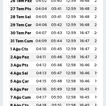
26 Tem Paz
04:02
05:40
12:59
16:48
20:08
27 Tem Pts
04:04
05:41
12:59
16:48
20:07
28 Tem Sal
04:05
05:41
12:59
16:48
20:06
29 Tem Çar
04:06
05:42
12:59
16:48
20:05
30 Tem Per
04:07
05:43
12:59
16:47
20:04
31 Tem Cum
04:09
05:44
12:59
16:47
20:03
1 Ağu Cts
04:10
05:45
12:59
16:47
20:02
2 Ağu Paz
04:11
05:46
12:58
16:47
20:01
3 Ağu Pts
04:12
05:46
12:58
16:46
20:00
4 Ağu Sal
04:13
05:47
12:58
16:46
19:59
5 Ağu Çar
04:15
05:48
12:58
16:46
19:58
6 Ağu Per
04:16
05:49
12:58
16:45
19:57
7 Ağu Cum
04:17
05:50
12:58
16:45
19:56
8 Ağu Cts
04:18
05:51
12:58
16:45
19:55