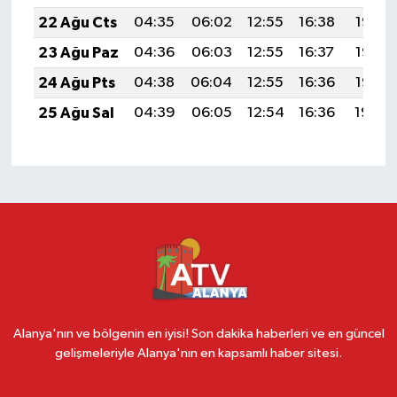
22 Ağu Cts
04:35
06:02
12:55
16:38
19:38
23 Ağu Paz
04:36
06:03
12:55
16:37
19:37
24 Ağu Pts
04:38
06:04
12:55
16:36
19:35
25 Ağu Sal
04:39
06:05
12:54
16:36
19:34
Alanya'nın ve bölgenin en iyisi! Son dakika haberleri ve en güncel
gelişmeleriyle Alanya'nın en kapsamlı haber sitesi.