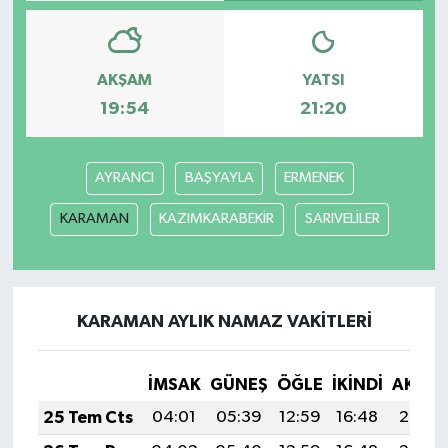
AKŞAM
YATSI
19:54
21:20
AYRANCI
BAŞYAYLA
ERMENEK
KARAMAN
KAZIMKARABEKİR
SARIVELİLER
KARAMAN AYLIK NAMAZ VAKITLERI
İMSAK
GÜNEŞ
ÖĞLE
İKINDI
AKŞA
25 Tem Cts
04:01
05:39
12:59
16:48
20:08