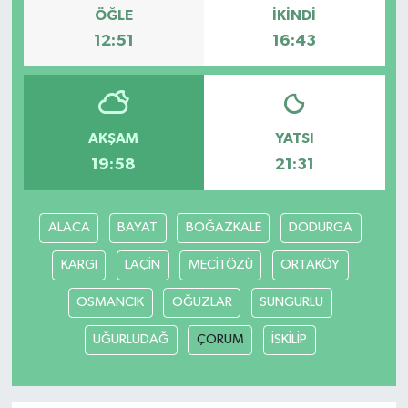
ÖĞLE
İKINDI
12:51
16:43
AKŞAM
YATSI
19:58
21:31
ALACA
BAYAT
BOĞAZKALE
DODURGA
KARGI
LAÇİN
MECİTÖZÜ
ORTAKÖY
OSMANCIK
OĞUZLAR
SUNGURLU
UĞURLUDAĞ
ÇORUM
İSKİLİP