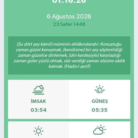
01:16:26
6 Ağustos 2026
23 Safer 1448
(Şu dört şey kâmil) müminin ahlâkındandır: Konuştuğu
zaman güzel konuşmak, (kendisine) bir şey söylenildiği
zaman güzelce dinlemek, (din kardeşiyle) karşılaştığı
zaman güler yüzlü olmak, söz verdiği zaman sözüne sâdık
kalmak. (Hadis-i şerif)
İMSAK
GÜNEŞ
03:54
05:35