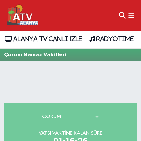
ALANYA TV CANLI İZLE
RADYOTIME
Çorum Namaz Vakitleri
ÇORUM
YATSI VAKTINE KALAN SÜRE