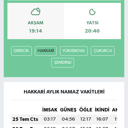
AKŞAM
YATSI
19:14
20:40
DERECİK
HAKKARİ
YÜKSEKOVA
ÇUKURCA
ŞEMDİNLİ
HAKKARİ AYLIK NAMAZ VAKITLERI
İMSAK
GÜNEŞ
ÖĞLE
İKINDI
AKŞA
25 Tem Cts
03:17
04:56
12:17
16:07
19:27