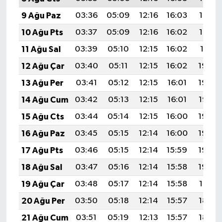
9 Ağu Paz
03:36
05:09
12:16
16:03
19:13
10 Ağu Pts
03:37
05:09
12:16
16:02
19:12
11 Ağu Sal
03:39
05:10
12:15
16:02
19:11
12 Ağu Çar
03:40
05:11
12:15
16:02
19:09
13 Ağu Per
03:41
05:12
12:15
16:01
19:08
14 Ağu Cum
03:42
05:13
12:15
16:01
19:07
15 Ağu Cts
03:44
05:14
12:15
16:00
19:06
16 Ağu Paz
03:45
05:15
12:14
16:00
19:04
17 Ağu Pts
03:46
05:15
12:14
15:59
19:03
18 Ağu Sal
03:47
05:16
12:14
15:58
19:02
19 Ağu Çar
03:48
05:17
12:14
15:58
19:01
20 Ağu Per
03:50
05:18
12:14
15:57
18:59
21 Ağu Cum
03:51
05:19
12:13
15:57
18:58