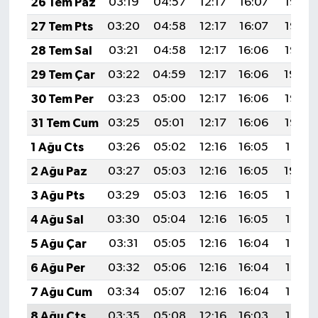
26 Tem Paz
03:19
04:57
12:17
16:07
19:26
27 Tem Pts
03:20
04:58
12:17
16:07
19:26
28 Tem Sal
03:21
04:58
12:17
16:06
19:25
29 Tem Çar
03:22
04:59
12:17
16:06
19:24
30 Tem Per
03:23
05:00
12:17
16:06
19:23
31 Tem Cum
03:25
05:01
12:17
16:06
19:22
1 Ağu Cts
03:26
05:02
12:16
16:05
19:21
2 Ağu Paz
03:27
05:03
12:16
16:05
19:20
3 Ağu Pts
03:29
05:03
12:16
16:05
19:19
4 Ağu Sal
03:30
05:04
12:16
16:05
19:18
5 Ağu Çar
03:31
05:05
12:16
16:04
19:17
6 Ağu Per
03:32
05:06
12:16
16:04
19:16
7 Ağu Cum
03:34
05:07
12:16
16:04
19:15
8 Ağu Cts
03:35
05:08
12:16
16:03
19:14