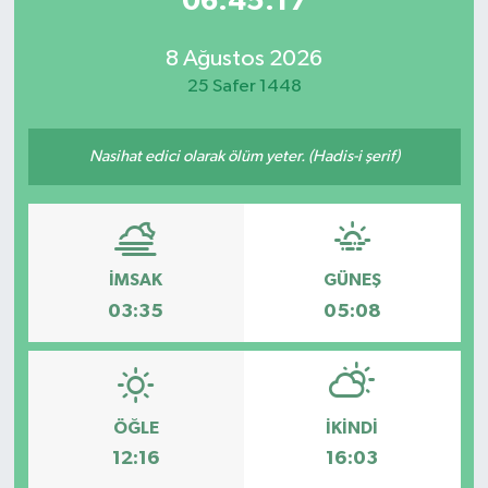
06:45:17
8 Ağustos 2026
25 Safer 1448
Nasihat edici olarak ölüm yeter. (Hadis-i şerif)
İMSAK
GÜNEŞ
03:35
05:08
ÖĞLE
İKINDI
12:16
16:03