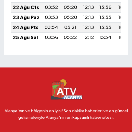
22 Ağu Cts
03:52
05:20
12:13
15:56
18:57
23 Ağu Paz
03:53
05:20
12:13
15:55
18:55
24 Ağu Pts
03:54
05:21
12:13
15:55
18:54
25 Ağu Sal
03:56
05:22
12:12
15:54
18:52
Alanya'nın ve bölgenin en iyisi! Son dakika haberleri ve en güncel
gelişmeleriyle Alanya'nın en kapsamlı haber sitesi.