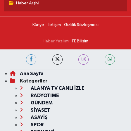
Haber Arşivi
Künye
İletişim
Gizlilik Sözleşmesi
Haber Yazılımı:
TE Bilişim
Ana Sayfa
Kategoriler
ALANYA TV CANLI İZLE
RADYOTIME
GÜNDEM
SİYASET
ASAYİŞ
SPOR