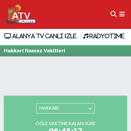
ALANYA TV CANLI İZLE
RADYOTIME
Hakkari Namaz Vakitleri
HAKKARİ
ÖĞLE VAKTINE KALAN SÜRE