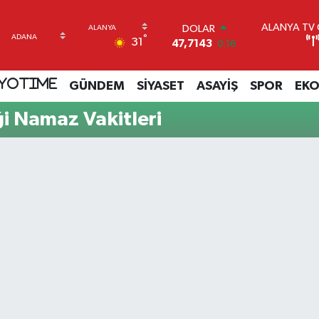
ALANYA TV C
DOLAR
°
31
47,7143
0.16
EURO
55,0317
-0.02
YOTIME
GÜNDEM
SİYASET
ASAYİŞ
SPOR
EK
STERLİN
64,2463
0.07
i Namaz Vakitleri
GRAM ALTIN
6574.81
1.44
BİST100
13.799
70
BITCOIN
64.360,53
-0.76