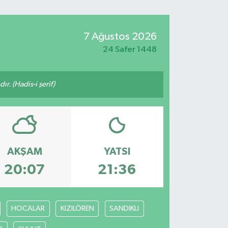
7 Ağustos 2026
24 Safer 1448
ır. (Hadis-i şerif)
AKŞAM
YATSI
20:07
21:36
HOCALAR
KIZILÖREN
SANDIKLI