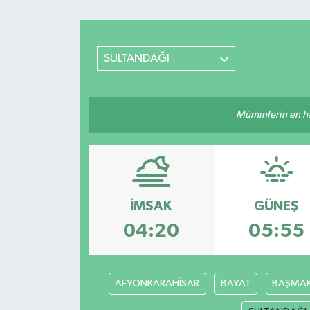
SULTANDAĞI
Müminlerin en hayı
İMSAK
GÜNEŞ
04:20
05:55
AFYONKARAHİSAR
BAYAT
BAŞMAK