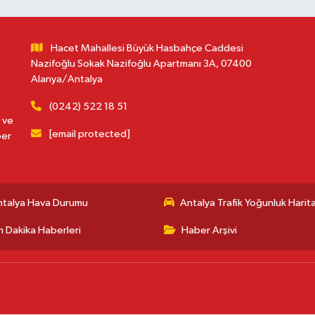
Hacet Mahallesi Büyük Hasbahçe Caddesi
Nazifoğlu Sokak Nazifoğlu Apartmanı 3A, 07400
Alanya/Antalya
(0242) 522 18 51
 ve
[email protected]
ber
ntalya Hava Durumu
Antalya Trafik Yoğunluk Harita
 Dakika Haberleri
Haber Arşivi