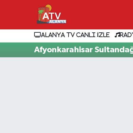
ALANYA TV CANLI İZLE
RAD
Afyonkarahisar Sultandağ