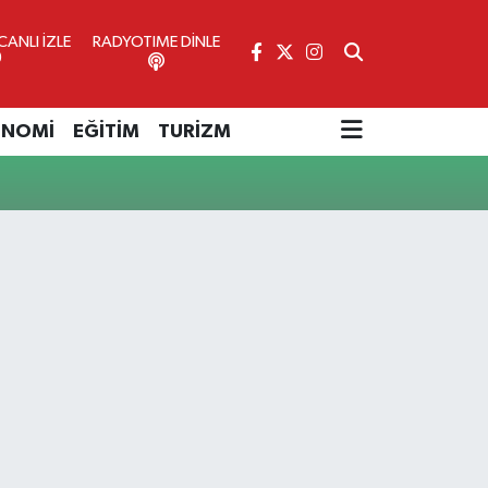
ANLI İZLE
RADYOTIME DİNLE
ONOMİ
EĞİTİM
TURİZM