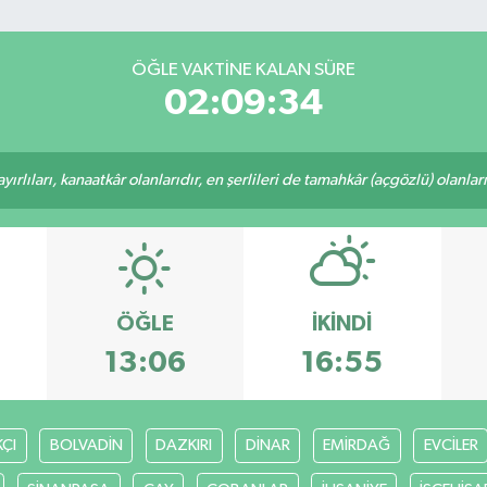
ÖĞLE VAKTINE KALAN SÜRE
02:09:34
rlıları, kanaatkâr olanlarıdır, en şerlileri de tamahkâr (açgözlü) olanlarıd
ÖĞLE
İKINDI
13:06
16:55
ÇI
BOLVADİN
DAZKIRI
DİNAR
EMİRDAĞ
EVCİLER