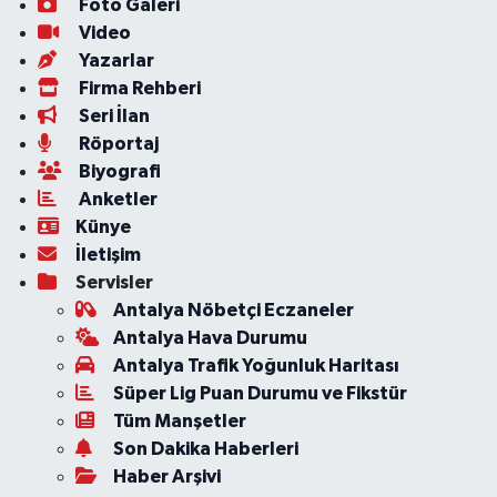
Foto Galeri
Video
Yazarlar
Firma Rehberi
Seri İlan
Röportaj
Biyografi
Anketler
Künye
İletişim
Servisler
Antalya Nöbetçi Eczaneler
Antalya Hava Durumu
Antalya Trafik Yoğunluk Haritası
Süper Lig Puan Durumu ve Fikstür
Tüm Manşetler
Son Dakika Haberleri
Haber Arşivi