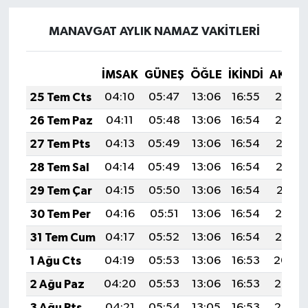
MANAVGAT AYLIK NAMAZ VAKITLERI
İMSAK
GÜNEŞ
ÖĞLE
İKINDI
AKŞA
25 Tem Cts
04:10
05:47
13:06
16:55
20:14
26 Tem Paz
04:11
05:48
13:06
16:54
20:14
27 Tem Pts
04:13
05:49
13:06
16:54
20:13
28 Tem Sal
04:14
05:49
13:06
16:54
20:12
29 Tem Çar
04:15
05:50
13:06
16:54
20:11
30 Tem Per
04:16
05:51
13:06
16:54
20:10
31 Tem Cum
04:17
05:52
13:06
16:54
20:10
1 Ağu Cts
04:19
05:53
13:06
16:53
20:09
2 Ağu Paz
04:20
05:53
13:06
16:53
20:08
3 Ağu Pts
04:21
05:54
13:05
16:53
20:07