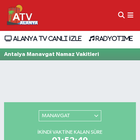
ALANYA TV CANLI İZLE
RADYOTIME
Antalya Manavgat Namaz Vakitleri
MANAVGAT
İKINDI VAKTINE KALAN SÜRE