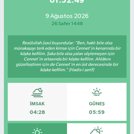
01:52:49
9 Ağustos 2026
26 Safer 1448
Resûlullah (sav) buyurdular: "Ben, haklı bile olsa
münakaşayı terk eden kimse için Cennet'in kenarında bir
köşke kefilim. Şaka bile olsa yalan söylemeyen için
Cennet'in ortasında bir köşke kefilim. Ahlâkını
güzelleştiren için de Cennet'in en üst derecesinde bir
köşke kefilim." (Hadis-i şerif)
İMSAK
GÜNEŞ
04:28
05:59