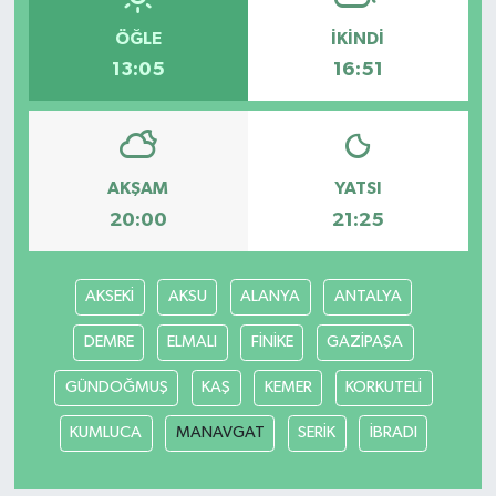
ÖĞLE
İKINDI
13:05
16:51
AKŞAM
YATSI
20:00
21:25
AKSEKİ
AKSU
ALANYA
ANTALYA
DEMRE
ELMALI
FİNİKE
GAZİPAŞA
GÜNDOĞMUŞ
KAŞ
KEMER
KORKUTELİ
KUMLUCA
MANAVGAT
SERİK
İBRADI