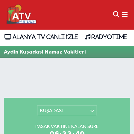
ALANYA TV CANLI İZLE
RADYOTIME
Aydin Kuşadasi Namaz Vakitleri
KUŞADASI
İMSAK VAKTINE KALAN SÜRE