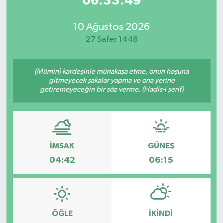
06:33:49
10 Ağustos 2026
27 Safer 1448
(Mümin) kardeşinle münakaşa etme, onun hoşuna
gitmeyecek şakalar yapma ve ona yerine
getiremeyeceğin bir söz verme. (Hadis-i şerif)
İMSAK
GÜNEŞ
04:42
06:15
ÖĞLE
İKINDI