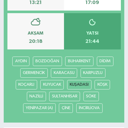
13:21
17:09
AKŞAM
YATSI
20:18
21:44
AYDIN
BOZDOĞAN
BUHARKENT
DİDİM
GERMENCİK
KARACASU
KARPUZLU
KOÇARLI
KUYUCAK
KUŞADASI
KÖŞK
NAZİLLİ
SULTANHİSAR
SÖKE
YENİPAZAR (A)
ÇİNE
İNCİRLİOVA