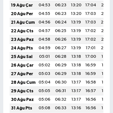
19 Ağu Çar
04:53
06:23
13:20
17:04
20:07
20 Ağu Per
04:55
06:23
13:20
17:03
20:06
21 Ağu Cum
04:56
06:24
13:19
17:03
20:04
22 Ağu Cts
04:57
06:25
13:19
17:02
20:03
23 Ağu Paz
04:58
06:26
13:19
17:02
20:02
24 Ağu Pts
04:59
06:27
13:19
17:01
20:00
25 Ağu Sal
05:01
06:28
13:18
17:00
19:59
26 Ağu Çar
05:02
06:29
13:18
16:59
19:57
27 Ağu Per
05:03
06:29
13:18
16:59
19:56
28 Ağu Cum
05:04
06:30
13:17
16:58
19:55
29 Ağu Cts
05:05
06:31
13:17
16:57
19:53
30 Ağu Paz
05:06
06:32
13:17
16:56
19:52
31 Ağu Pts
05:08
06:33
13:16
16:56
19:50