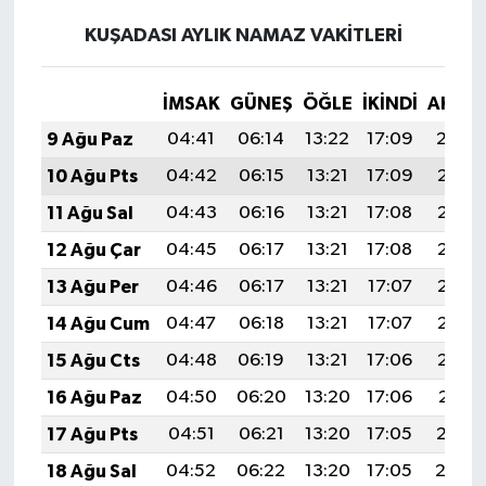
KUŞADASI AYLIK NAMAZ VAKITLERI
İMSAK
GÜNEŞ
ÖĞLE
İKINDI
AKŞA
9 Ağu Paz
04:41
06:14
13:22
17:09
20:19
10 Ağu Pts
04:42
06:15
13:21
17:09
20:18
11 Ağu Sal
04:43
06:16
13:21
17:08
20:17
12 Ağu Çar
04:45
06:17
13:21
17:08
20:16
13 Ağu Per
04:46
06:17
13:21
17:07
20:15
14 Ağu Cum
04:47
06:18
13:21
17:07
20:13
15 Ağu Cts
04:48
06:19
13:21
17:06
20:12
16 Ağu Paz
04:50
06:20
13:20
17:06
20:11
17 Ağu Pts
04:51
06:21
13:20
17:05
20:10
18 Ağu Sal
04:52
06:22
13:20
17:05
20:08