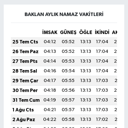
BAKLAN AYLIK NAMAZ VAKITLERI
İMSAK
GÜNEŞ
ÖĞLE
İKINDI
AKŞA
25 Tem Cts
04:12
05:52
13:13
17:04
20:25
26 Tem Paz
04:13
05:52
13:13
17:04
20:24
27 Tem Pts
04:14
05:53
13:13
17:04
20:23
28 Tem Sal
04:16
05:54
13:13
17:04
20:22
29 Tem Çar
04:17
05:55
13:13
17:03
20:21
30 Tem Per
04:18
05:56
13:13
17:03
20:20
31 Tem Cum
04:19
05:57
13:13
17:03
20:20
1 Ağu Cts
04:21
05:57
13:13
17:03
20:19
2 Ağu Paz
04:22
05:58
13:13
17:02
20:18