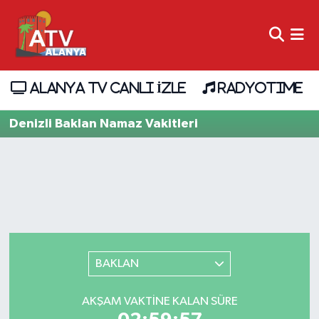
ALANYA TV CANLI İZLE
RADYOTIME
Denizli Baklan Namaz Vakitleri
BAKLAN
AKŞAM VAKTINE KALAN SÜRE