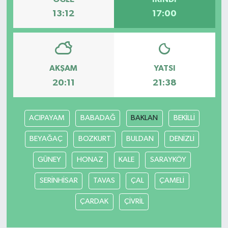
13:12
17:00
AKŞAM
YATSI
20:11
21:38
ACIPAYAM
BABADAĞ
BAKLAN
BEKİLLİ
BEYAĞAÇ
BOZKURT
BULDAN
DENİZLİ
GÜNEY
HONAZ
KALE
SARAYKÖY
SERİNHİSAR
TAVAS
ÇAL
ÇAMELİ
ÇARDAK
ÇİVRİL