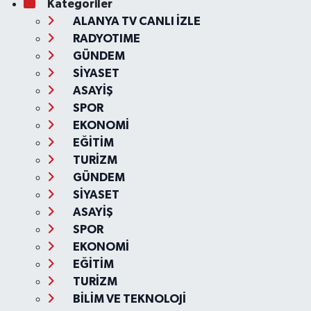
Kategoriler
ALANYA TV CANLI İZLE
RADYOTIME
GÜNDEM
SİYASET
ASAYİŞ
SPOR
EKONOMİ
EĞİTİM
TURİZM
GÜNDEM
SİYASET
ASAYİŞ
SPOR
EKONOMİ
EĞİTİM
TURİZM
BİLİM VE TEKNOLOJİ