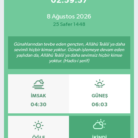
02:59:57
8 Ağustos 2026
25 Safer 1448
Günahlarından tevbe eden gençten, Allâhü Teâlâ'ya daha
sevimli hiçbir kimse yoktur. Günah işlemeye devam eden
yaşlıdan da, Allâhü Teâlâ'ya daha sevimsiz hiçbir kimse
yoktur. (Hadis-i şerif)
İMSAK
GÜNEŞ
04:30
06:03
ÖĞLE
İKINDI