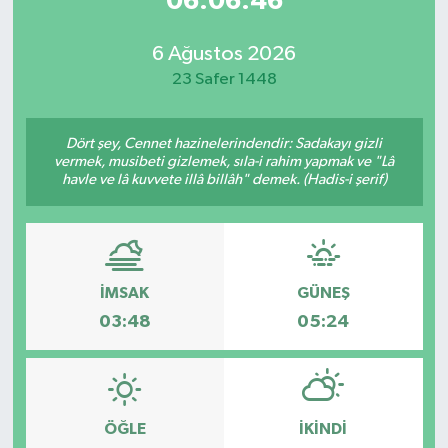
06:06:46
6 Ağustos 2026
23 Safer 1448
Dört şey, Cennet hazinelerindendir: Sadakayı gizli
vermek, musibeti gizlemek, sıla-i rahim yapmak ve "Lâ
havle ve lâ kuvvete illâ billâh" demek. (Hadis-i şerif)
İMSAK
GÜNEŞ
03:48
05:24
ÖĞLE
İKINDI