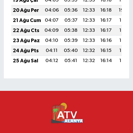
19 Ağu Çar
04:05
05:35
12:33
16:18
19:22
20 Ağu Per
04:06
05:36
12:33
16:18
19:20
21 Ağu Cum
04:07
05:37
12:33
16:17
19:19
22 Ağu Cts
04:09
05:38
12:33
16:17
19:18
23 Ağu Paz
04:10
05:39
12:33
16:16
19:16
24 Ağu Pts
04:11
05:40
12:32
16:15
19:15
25 Ağu Sal
04:12
05:41
12:32
16:14
19:13