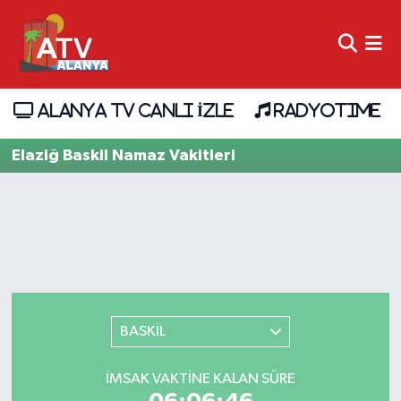
ALANYA TV CANLI İZLE
RADYOTIME
Elaziğ Baskil Namaz Vakitleri
BASKİL
İMSAK VAKTINE KALAN SÜRE