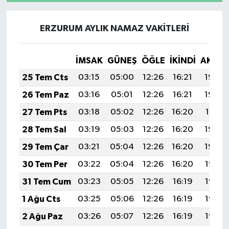
ERZURUM AYLIK NAMAZ VAKITLERI
İMSAK
GÜNEŞ
ÖĞLE
İKINDI
AKŞA
25 Tem Cts
03:15
05:00
12:26
16:21
19:43
26 Tem Paz
03:16
05:01
12:26
16:21
19:42
27 Tem Pts
03:18
05:02
12:26
16:20
19:41
28 Tem Sal
03:19
05:03
12:26
16:20
19:40
29 Tem Çar
03:21
05:04
12:26
16:20
19:39
30 Tem Per
03:22
05:04
12:26
16:20
19:38
31 Tem Cum
03:23
05:05
12:26
16:19
19:37
1 Ağu Cts
03:25
05:06
12:26
16:19
19:36
2 Ağu Paz
03:26
05:07
12:26
16:19
19:35