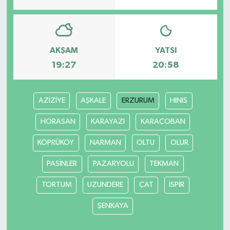
AKŞAM
YATSI
19:27
20:58
AZİZİYE
AŞKALE
ERZURUM
HINIS
HORASAN
KARAYAZI
KARAÇOBAN
KÖPRÜKÖY
NARMAN
OLTU
OLUR
PASİNLER
PAZARYOLU
TEKMAN
TORTUM
UZUNDERE
ÇAT
İSPİR
ŞENKAYA