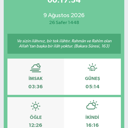
00:17:54
9 Ağustos 2026
26 Safer 1448
Ve sizin ilâhınız, bir tek ilâhtır. Rahmân ve Rahîm olan
Allah'tan başka bir ilâh yoktur. (Bakara Sûresi, 163)
İMSAK
GÜNEŞ
03:36
05:14
ÖĞLE
İKINDI
12:26
16:16