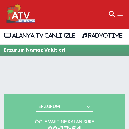
ALANYA TV CANLI İZLE
RADYOTIME
Erzurum Namaz Vakitleri
ERZURUM
ÖĞLE VAKTINE KALAN SÜRE