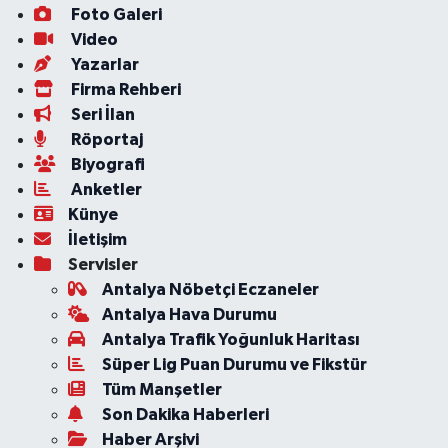
Foto Galeri
Video
Yazarlar
Firma Rehberi
Seri İlan
Röportaj
Biyografi
Anketler
Künye
İletişim
Servisler
Antalya Nöbetçi Eczaneler
Antalya Hava Durumu
Antalya Trafik Yoğunluk Haritası
Süper Lig Puan Durumu ve Fikstür
Tüm Manşetler
Son Dakika Haberleri
Haber Arşivi