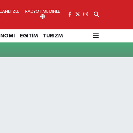
ANLI İZLE
RADYOTIME DİNLE
ONOMİ
EĞİTİM
TURİZM