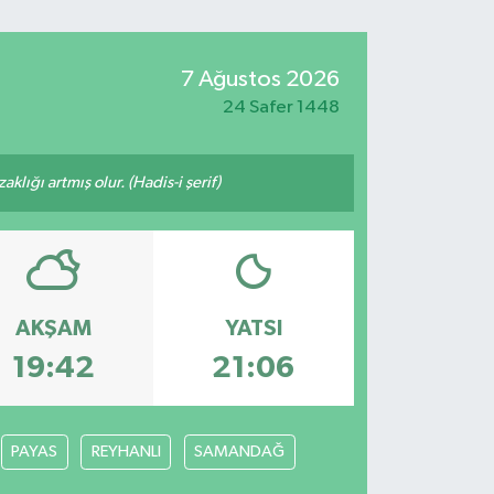
7 Ağustos 2026
24 Safer 1448
lığı artmış olur. (Hadis-i şerif)
AKŞAM
YATSI
19:42
21:06
PAYAS
REYHANLI
SAMANDAĞ