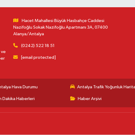
Hacet Mahallesi Büyük Hasbahçe Caddesi
Nazifoğlu Sokak Nazifoğlu Apartmanı 3A, 07400
Alanya/Antalya
(0242) 522 18 51
 ve
[email protected]
ber
ntalya Hava Durumu
Antalya Trafik Yoğunluk Harita
 Dakika Haberleri
Haber Arşivi