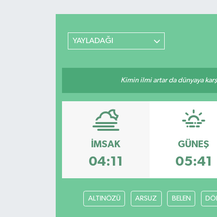
YAYLADAĞI
Kimin ilmi artar da dünyaya karş
İMSAK
GÜNEŞ
04:11
05:41
ALTINÖZÜ
ARSUZ
BELEN
DÖ