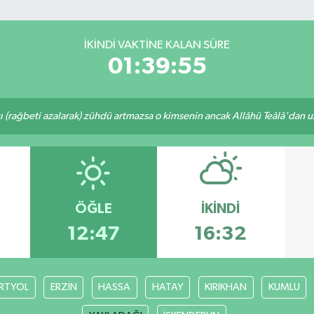
İKINDI VAKTINE KALAN SÜRE
01:39:55
ı (rağbeti azalarak) zühdü artmazsa o kimsenin ancak Allâhü Teâlâ'dan uzak
ÖĞLE
İKINDI
12:47
16:32
RTYOL
ERZİN
HASSA
HATAY
KIRIKHAN
KUMLU