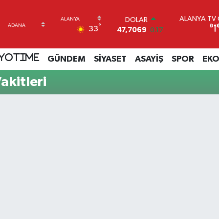
ALANYA TV C
DOLAR
°
33
47,7069
0.17
EURO
55,0265
0.01
YOTIME
GÜNDEM
SİYASET
ASAYİŞ
SPOR
EK
STERLİN
64,1897
0.02
kitleri
GRAM ALTIN
6574.81
1.44
BİST100
13.887
64
BITCOIN
64.360,53
-0.76