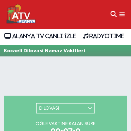
ALANYA TV CANLI İZLE
RADYOTIME
Kocaeli Dilovasi Namaz Vakitleri
DİLOVASI
ÖĞLE VAKTINE KALAN SÜRE