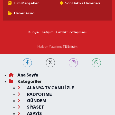
Tüm Manşetler
Son Dakika Haberleri
Haber Arşivi
Künye
İletişim
Gizlilik Sözleşmesi
Haber Yazılımı:
TE Bilişim
Ana Sayfa
Kategoriler
ALANYA TV CANLI İZLE
RADYOTIME
GÜNDEM
SİYASET
ASAYİŞ