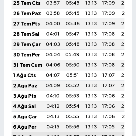
25 Tem Cts
03:57
05:45
13:13
17:09
20:32
26 Tem Paz
03:58
05:45
13:13
17:09
20:31
27 Tem Pts
04:00
05:46
13:13
17:09
20:30
28 Tem Sal
04:01
05:47
13:13
17:08
20:30
29 Tem Çar
04:03
05:48
13:13
17:08
20:29
30 Tem Per
04:04
05:49
13:13
17:08
20:28
31 Tem Cum
04:06
05:50
13:13
17:08
20:27
1 Ağu Cts
04:07
05:51
13:13
17:07
20:25
2 Ağu Paz
04:09
05:52
13:13
17:07
20:24
3 Ağu Pts
04:10
05:53
13:13
17:06
20:23
4 Ağu Sal
04:12
05:54
13:13
17:06
20:22
5 Ağu Çar
04:13
05:55
13:13
17:06
20:21
6 Ağu Per
04:15
05:56
13:13
17:05
20:20