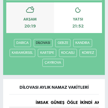
AKŞAM
YATSI
20:19
21:52
DARICA
DİLOVASI
GEBZE
KANDIRA
KARAMÜRSEL
KARTEPE
KOCAELİ
KÖRFEZ
ÇAYIROVA
DİLOVASI AYLIK NAMAZ VAKITLERI
İMSAK
GÜNEŞ
ÖĞLE
İKINDI
AKŞA