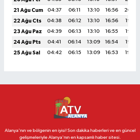
21 Ağu Cum
04:37
06:11
13:10
16:56
20:00
22 Ağu Cts
04:38
06:12
13:10
16:56
19:58
23 Ağu Paz
04:39
06:13
13:10
16:55
19:57
24 Ağu Pts
04:41
06:14
13:09
16:54
19:55
25 Ağu Sal
04:42
06:15
13:09
16:53
19:54
Alanya'nın ve bölgenin en iyisi! Son dakika haberleri ve en güncel
gelişmeleriyle Alanya'nın en kapsamlı haber sitesi.