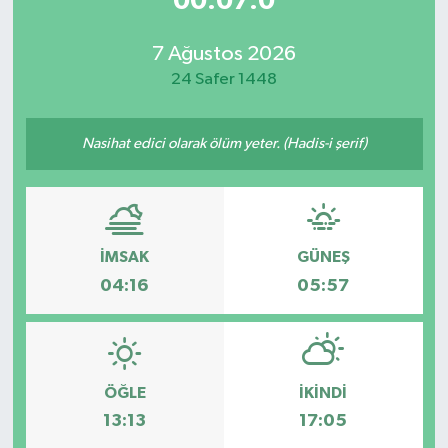
00:07:0
7 Ağustos 2026
24 Safer 1448
Nasihat edici olarak ölüm yeter. (Hadis-i şerif)
İMSAK
GÜNEŞ
04:16
05:57
ÖĞLE
İKINDI
13:13
17:05