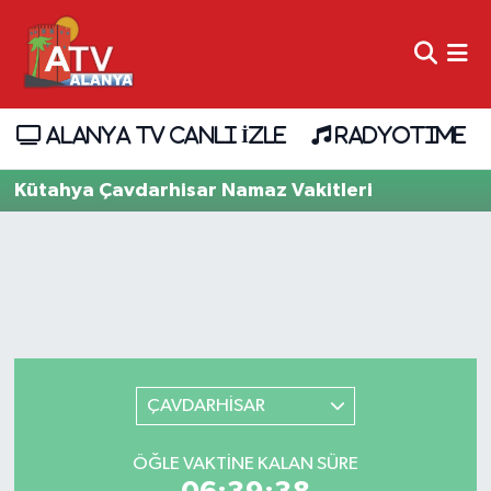
ALANYA TV CANLI İZLE
RADYOTIME
Kütahya Çavdarhisar Namaz Vakitleri
ÇAVDARHİSAR
ÖĞLE VAKTINE KALAN SÜRE