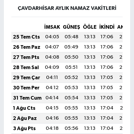
ÇAVDARHİSAR AYLIK NAMAZ VAKITLERI
İMSAK
GÜNEŞ
ÖĞLE
İKINDI
AKŞA
25 Tem Cts
04:05
05:48
13:13
17:06
20:28
26 Tem Paz
04:07
05:49
13:13
17:06
20:27
27 Tem Pts
04:08
05:50
13:13
17:06
20:26
28 Tem Sal
04:09
05:51
13:13
17:06
20:25
29 Tem Çar
04:11
05:52
13:13
17:05
20:24
30 Tem Per
04:12
05:53
13:13
17:05
20:23
31 Tem Cum
04:14
05:54
13:13
17:05
20:22
1 Ağu Cts
04:15
05:55
13:13
17:04
20:21
2 Ağu Paz
04:16
05:55
13:13
17:04
20:20
3 Ağu Pts
04:18
05:56
13:13
17:04
20:19