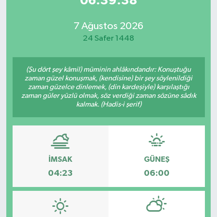
06:39:38
7 Ağustos 2026
24 Safer 1448
(Şu dört şey kâmil) müminin ahlâkındandır: Konuştuğu
zaman güzel konuşmak, (kendisine) bir şey söylenildiği
zaman güzelce dinlemek, (din kardeşiyle) karşılaştığı
zaman güler yüzlü olmak, söz verdiği zaman sözüne sâdık
kalmak. (Hadis-i şerif)
İMSAK
GÜNEŞ
04:23
06:00