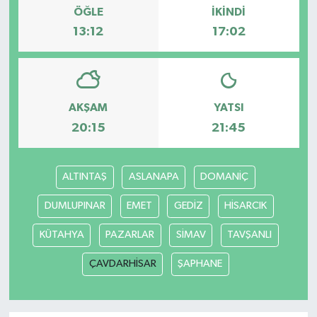
ÖĞLE
İKINDI
13:12
17:02
AKŞAM
YATSI
20:15
21:45
ALTINTAŞ
ASLANAPA
DOMANİÇ
DUMLUPINAR
EMET
GEDİZ
HİSARCIK
KÜTAHYA
PAZARLAR
SİMAV
TAVŞANLI
ÇAVDARHİSAR
ŞAPHANE