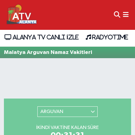
ALANYA TV CANLI İZLE
RADYOTIME
Malatya Arguvan Namaz Vakitleri
ARGUVAN
İKINDI VAKTINE KALAN SÜRE