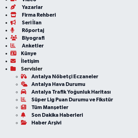
Yazarlar
Firma Rehberi
Seri İlan
Röportaj
Biyografi
Anketler
Künye
İletişim
Servisler
Antalya Nöbetçi Eczaneler
Antalya Hava Durumu
Antalya Trafik Yoğunluk Haritası
Süper Lig Puan Durumu ve Fikstür
Tüm Manşetler
Son Dakika Haberleri
Haber Arşivi