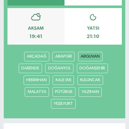
AKŞAM
YATSI
19:41
21:10
AKÇADAĞ
ARAPGİR
ARGUVAN
DARENDE
DOĞANYOL
DOĞANŞEHİR
HEKİMHAN
KALE (M)
KULUNCAK
MALATYA
PÜTÜRGE
YAZIHAN
YEŞİLYURT