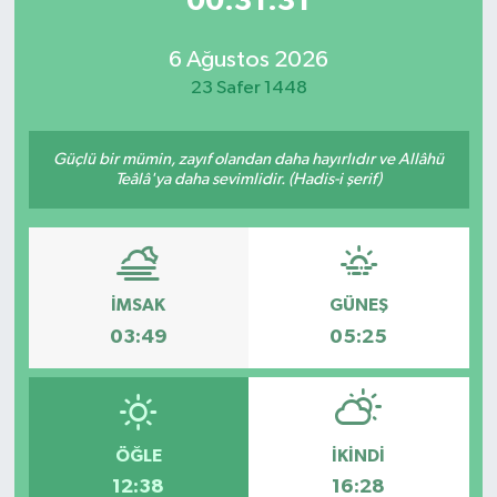
00:31:31
6 Ağustos 2026
23 Safer 1448
Güçlü bir mümin, zayıf olandan daha hayırlıdır ve Allâhü
Teâlâ'ya daha sevimlidir. (Hadis-i şerif)
İMSAK
GÜNEŞ
03:49
05:25
ÖĞLE
İKINDI
12:38
16:28